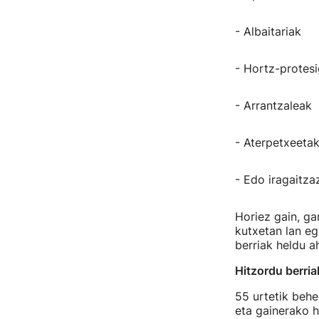
- Albaitariak
- Hortz-protesi
- Arrantzaleak
- Aterpetxeetak
- Edo iragaitza
Horiez gain, ga
kutxetan lan eg
berriak heldu ah
Hitzordu berria
55 urtetik behe
eta gainerako h