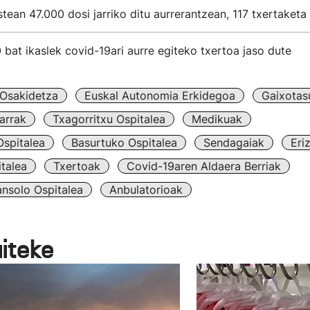
tean 47.000 dosi jarriko ditu aurrerantzean, 117 txertaketa
at ikaslek covid-19ari aurre egiteko txertoa jaso dute
Osakidetza
Euskal Autonomia Erkidegoa
Gaixotas
arrak
Txagorritxu Ospitalea
Medikuak
spitalea
Basurtuko Ospitalea
Sendagaiak
Eri
talea
Txertoak
Covid-19aren Aldaera Berriak
nsolo Ospitalea
Anbulatorioak
aiteke