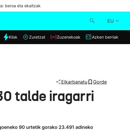
ia: beroa eta ekaitzak
EU
dia
Klisk
Zuretzat
Zuzenekoak
Azken berriak
Klisk
Zuzenekoak
Zuretzat
Elkarbanatu
Gorde
0 talde iragarri
Azken berriak
agoeneko 90 urtetik gorako 23.491 adineko