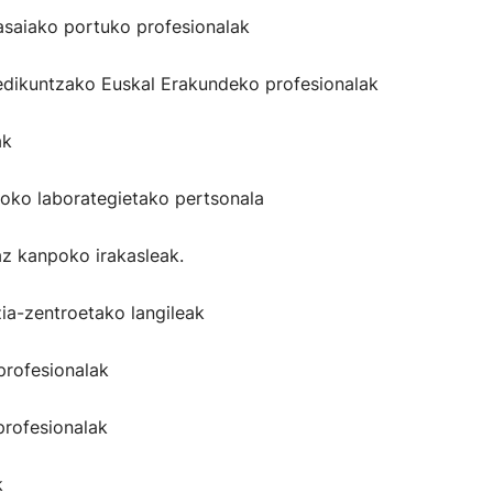
asaiako portuko profesionalak
edikuntzako Euskal Erakundeko profesionalak
ak
koko laborategietako pertsonala
az kanpoko irakasleak.
zia-zentroetako langileak
profesionalak
profesionalak
k