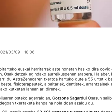
021/03/09 - 18:06
bitarteko euskal herritarrak aste honetan hasiko dira covi
n, Osakidetzak egindako aurreikuspenen arabera. Halaber,
arri du AstraZenecaren txertoa hartuko dutela 55 urtetik 
 beste, fisioterapeutek, albaitariek, dentistek, arrantzaleek 
ko kutxetan lanean ari direnek.
iluaren osteko agerraldian,
Gotzone Sagardui
Osasun sailb
degoan txertaketa kanpaina nola doan azaldu du.