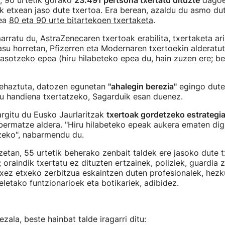
, 90 urtetik gorako
23.491 pertsona txertatu dituzte
dagoe
8k etxean jaso dute txertoa. Era berean, azaldu du asmo dut
zea
80 eta 90 urte bitartekoen txertaketa
.
arratu du, AstraZenecaren txertoak erabilita, txertaketa ar
su horretan, Pfizerren eta Modernaren txertoekin alderatu
jasotzeko epea (hiru hilabeteko epea du, hain zuzen ere; bes
zehaztuta, datozen egunetan
"ahalegin berezia"
egingo dute
u handiena txertatzeko, Sagarduik esan duenez.
argitu du Eusko Jaurlaritzak
txertoak gordetzeko estrategi
bermatze aldera. "Hiru hilabeteko epeak aukera ematen dig
zeko", nabarmendu du.
zetan, 55 urtetik beherako zenbait taldek ere jasoko dute 
oraindik txertatu ez dituzten ertzainek, poliziek, guardia zi
etxez etxeko zerbitzua eskaintzen duten profesionalek, hez
eletako funtzionarioek eta botikariek, adibidez.
zala, beste hainbat talde iragarri ditu: