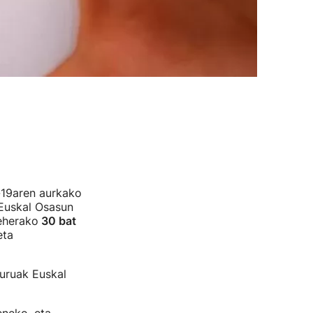
d-19aren aurkako
 Euskal Osasun
beherako
30 bat
eta
uruak Euskal