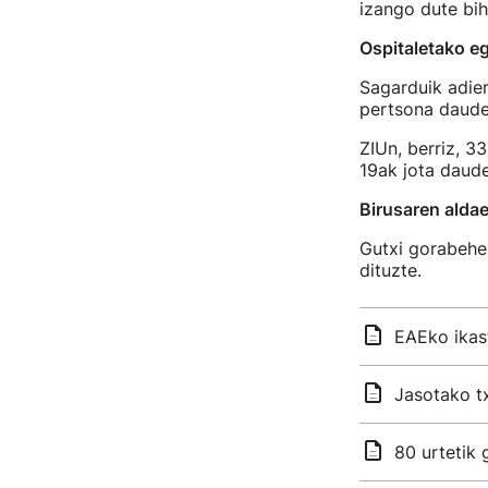
izango dute bi
Ospitaletako e
Sagarduik adie
pertsona daude 
ZIUn, berriz, 3
19ak jota daud
Birusaren alda
Gutxi gorabeher
dituzte.
EAEko ikas
Jasotako tx
80 urtetik 