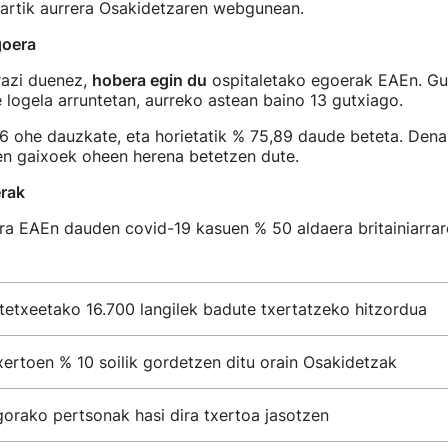
hartik aurrera Osakidetzaren webgunean.
goera
razi duenez,
hobera egin du
ospitaletako egoerak EAEn. Gu
logela arruntetan, aurreko astean baino 13 gutxiago.
36 ohe dauzkate, eta horietatik % 75,89 daude beteta. Dena
en gaixoek oheen herena betetzen dute.
erak
a EAEn dauden covid-19 kasuen % 50 aldaera britainiarrare
tetxeetako 16.700 langilek badute txertatzeko hitzordua
ertoen % 10 soilik gordetzen ditu orain Osakidetzak
gorako pertsonak hasi dira txertoa jasotzen