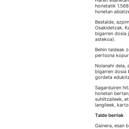
Haren esanetan
horietatik 1.56
honetan abiat
Bestalde, azpim
Osakidetzak. Ka
bigarren dosia 
astekoa).
Behin taldeak 
pertsona kopur
Nolanahi dela, 
bigarren dosia 
gordeta edukit
Sagarduiren hit
honetan bertan; 
suhiltzaileek, 
langileek, kartz
Talde berriak
Gainera, esan be