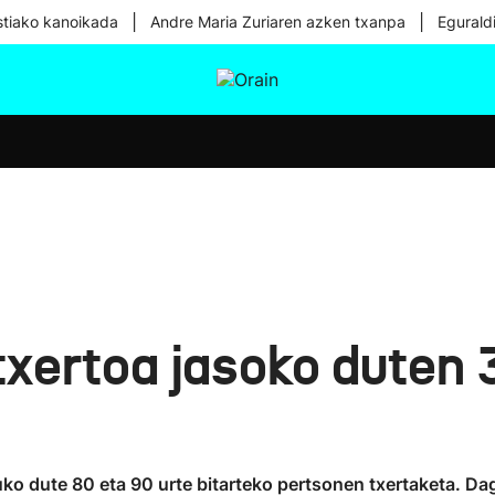
|
|
tiako kanoikada
Andre Maria Zuriaren azken txanpa
Egurald
tura
Ikusmiran
Egural
Osasuna
Teknologia
ertoa jasoko duten 3
uko dute 80 eta 90 urte bitarteko pertsonen txertaketa. D