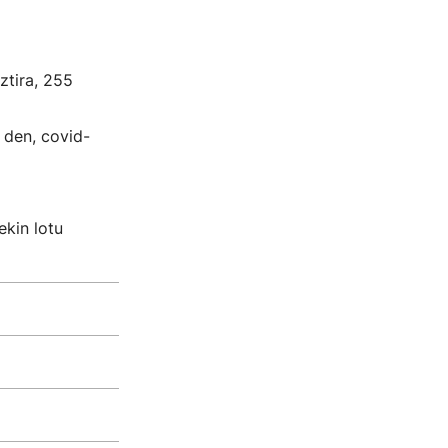
ztira, 255
 den, covid-
kin lotu