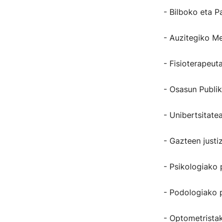
- Bilboko eta P
- Auzitegiko M
- Fisioterapeut
- Osasun Publi
- Unibertsitate
- Gazteen justi
- Psikologiako 
- Podologiako 
- Optometrista