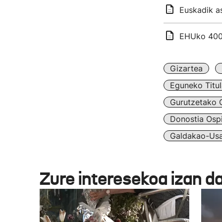
Euskadik as
EHUko 400 b
Gizartea
Eguneko Titul
Gurutzetako O
Donostia Ospi
Galdakao-Usa
Zure interesekoa izan d