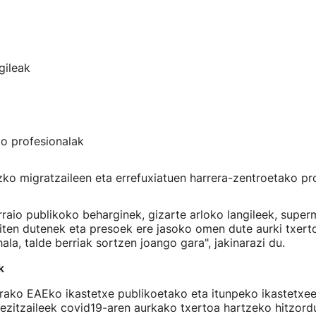
gileak
o profesionalak
zko migratzaileen eta errefuxiatuen harrera-zentroetako pr
rraio publikoko beharginek, gizarte arloko langileek, supe
iten dutenek eta presoek ere jasoko omen dute aurki txerto
ala, talde berriak sortzen joango gara", jakinarazi du.
k
rako EAEko ikastetxe publikoetako eta itunpeko ikastetxee
ezitzaileek covid19-aren aurkako txertoa hartzeko hitzord