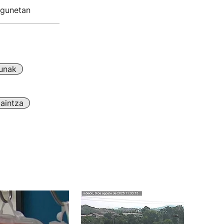
 gunetan
unak
zaintza