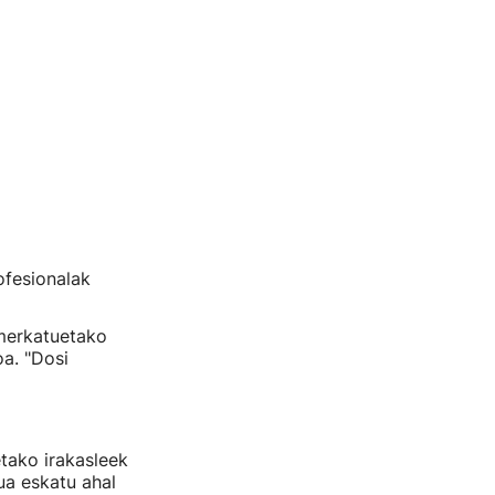
ofesionalak
rmerkatuetako
a. "Dosi
tako irakasleek
ua eskatu ahal