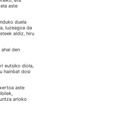
neko, eta
ela aste
induko duela
ta, luzeagoa da
teek aldiz, hiru
 ahal den
a
ri eutsiko diola,
u hainbat dosi
txertoa aste
bilek,
kuntza arloko