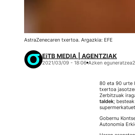
AstraZenecaren txertoa. Argazkia: EFE
EiTB MEDIA | AGENTZIAK
2021/03/09 - 18:06
Azken eguneratzea
2
80 eta 90 urte 
txertoa jasotze
Zerbitzuak irag
taldek
; besteak
supermerkatueta
Gobernu Kontse
Autonomia Erki