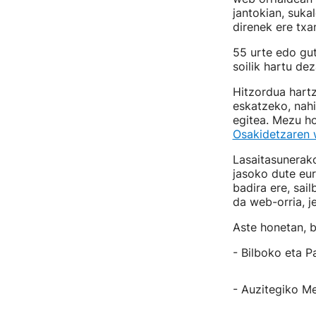
jantokian, suka
direnek ere txa
55 urte edo gu
soilik hartu de
Hitzordua hartz
eskatzeko, nahi
egitea. Mezu ho
Osakidetzaren 
Lasaitasunerako
jasoko dute eur
badira ere, sai
da web-orria, j
Aste honetan, b
- Bilboko eta P
- Auzitegiko M