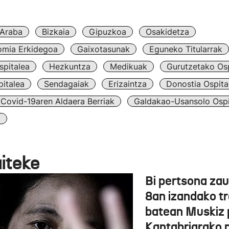
Araba
Bizkaia
Gipuzkoa
Osakidetza
omia Erkidegoa
Gaixotasunak
Eguneko Titularrak
spitalea
Hezkuntza
Medikuak
Gurutzetako Osp
italea
Sendagaiak
Erizaintza
Donostia Ospita
Covid-19aren Aldaera Berriak
Galdakao-Usansolo Ospi
k
aiteke
Bi pertsona zau
8an izandako tr
batean Muskiz 
Kantabriarako 