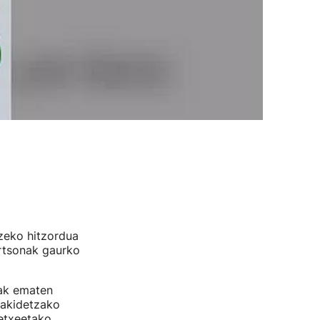
zeko hitzordua
rtsonak gaurko
uak ematen
sakidetzako
tetxeetako