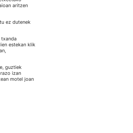
aioan aritzen
tu ez dutenek
a txanda
ien estekan klik
an,
e, guztiek
arazo izan
tean motel joan