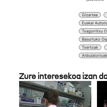
Gizartea
Euskal Auton
Txagorritxu O
Basurtuko Osp
Txertoak
Anbulatorioa
Zure interesekoa izan d