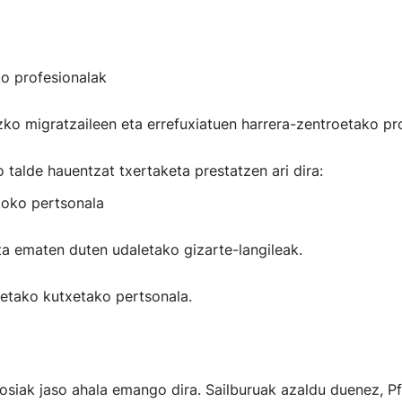
o profesionalak
zko migratzaileen eta errefuxiatuen harrera-zentroetako pr
 talde hauentzat txertaketa prestatzen ari dira:
koko pertsonala
ta ematen duten udaletako gizarte-langileak.
etako kutxetako pertsonala.
osiak jaso ahala emango dira. Sailburuak azaldu duenez, Pf