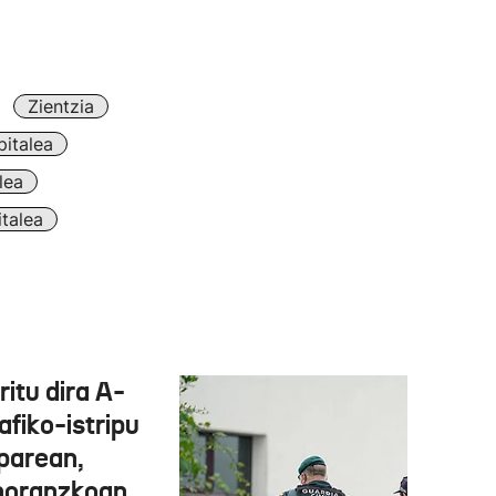
Zientzia
italea
lea
talea
ritu dira A-
afiko-istripu
parean,
noranzkoan