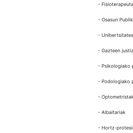
- Fisioterapeut
- Osasun Publi
- Unibertsitate
- Gazteen justi
- Psikologiako 
- Podologiako 
- Optometrista
- Albaitariak
- Hortz-protesi