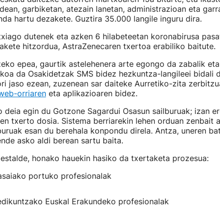
ldean, garbiketan, atezain lanetan, administrazioan eta garr
nda hartu dezakete. Guztira 35.000 langile inguru dira.
txiago dutenek eta azken 6 hilabeteetan koronabirusa pasa
zakete hitzordua, AstraZenecaren txertoa erabiliko baitute.
eko epea, gaurtik astelehenera arte egongo da zabalik et
koa da Osakidetzak SMS bidez hezkuntza-langileei bidali d
ri jaso ezean, zuzenean sar daiteke Aurretiko-zita zerbitzu
web-orriaren
eta aplikazioaren bidez.
 deia egin du Gotzone Sagardui Osasun sailburuak; izan er
en txerto dosia. Sistema berriarekin lehen orduan zenbait 
lburuak esan du berehala konpondu direla. Antza, uneren ba
ende asko aldi berean sartu baita.
estalde, honako hauekin hasiko da txertaketa prozesua:
asaiako portuko profesionalak
edikuntzako Euskal Erakundeko profesionalak