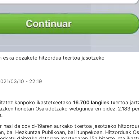
 eska dezakete hitzordua txertoa jasotzeko
021/03/10 - 22:19
itatez kanpoko ikastetxeetako
16.700 langilek
txertoa jart
eazken honetan Osakidetzako webgunearen bidez.
2.183 pe
a.
r hasi da covid-19aren aurkako txertoa jasotzeko hitzord
an, bai Hezkuntza Publikoan, bai itunpekoan. Hitzorduak O
eskatu daitezke datorren martxoaren 15a bitarte, eta ikas