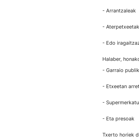
- Arrantzaleak
- Aterpetxeetak
- Edo iragaitza
Halaber, honako
- Garraio publi
- Etxeetan arre
- Supermerkatu
- Eta presoak
Txerto horiek d