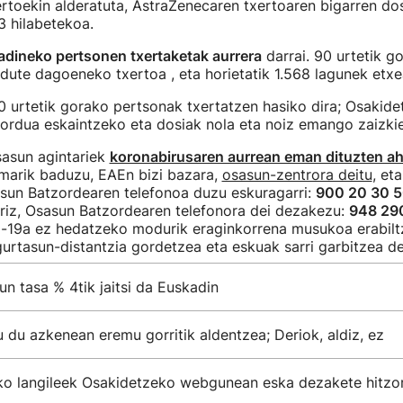
toekin alderatuta, AstraZenecaren txertoaren bigarren do
3 hilabetekoa.
adineko pertsonen txertaketak aurrera
darrai. 90 urtetik g
dute dagoeneko txertoa , eta horietatik 1.568 lagunek etxe
 urtetik gorako pertsonak txertatzen hasiko dira; Osakide
zordua eskaintzeko eta dosiak nola eta noiz emango zaizki
sasun agintariek
koronabirusaren aurrean eman dituzten a
omarik baduzu, EAEn bizi bazara,
osasun-zentrora deitu
, et
asun Batzordearen telefonoa duzu eskuragarri:
900 20 30 
rriz, Osasun Batzordearen telefonora dei dezakezu:
948 29
-19a ez hedatzeko modurik eraginkorrena musukoa erabilt
gurtasun-distantzia gordetzea eta eskuak sarri garbitzea de
un tasa % 4tik jaitsi da Euskadin
u du azkenean eremu gorritik aldentzea; Deriok, aldiz, ez
o langileek Osakidetzeko webgunean eska dezakete hitzo