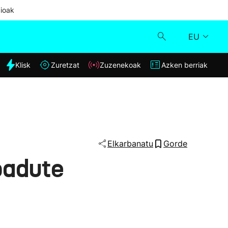
ioak
EU
dia
Klisk
Zuretzat
Zuzenekoak
Azken berriak
Klisk
Zuzenekoak
Zuretzat
Elkarbanatu
Gorde
badute
Azken berriak