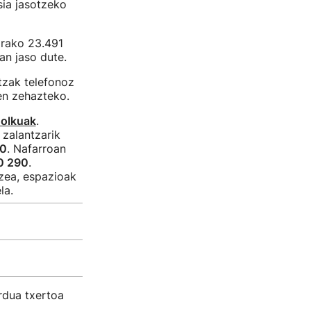
sia jasotzeko
orako 23.491
an jaso dute.
tzak telefonoz
en zehazteko.
holkuak
.
a zalantzarik
50
. Nafarroan
0 290
.
zea, espazioak
la.
rdua txertoa