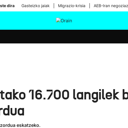
|
|
ste dira
Gasteizko jaiak
Migrazio-krisia
AEB-Iran negoziaz
tura
Ikusmiran
Egural
Osasuna
Teknologia
tako 16.700 langilek 
rdua
tzordua eskatzeko.