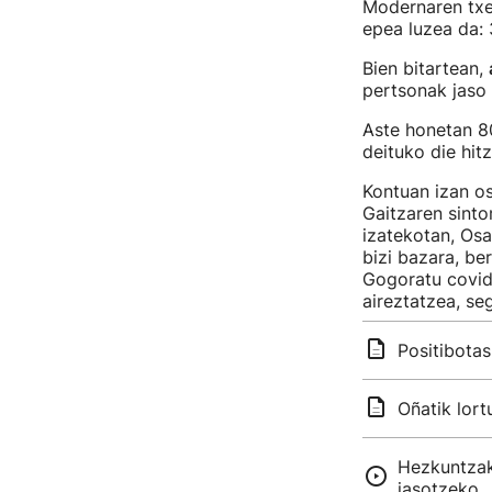
Modernaren txer
epea luzea da: 
Bien bitartean,
pertsonak jaso 
Aste honetan 80
deituko die hit
Kontuan izan o
Gaitzaren sint
izatekotan, Os
bizi bazara, be
Gogoratu covid
aireztatzea, se
Positibotas
Oñatik lort
Hezkuntzak
jasotzeko