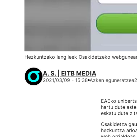
Hezkuntzako langileek Osakidetzeko webgunean
A. S. | EITB MEDIA
2021/03/09 - 15:38
Azken eguneratzea
2
EAEko uniberts
hartu dute ast
eskatu dute zit
Osakidetza gau
hezkuntza arlo
web orrialdean 