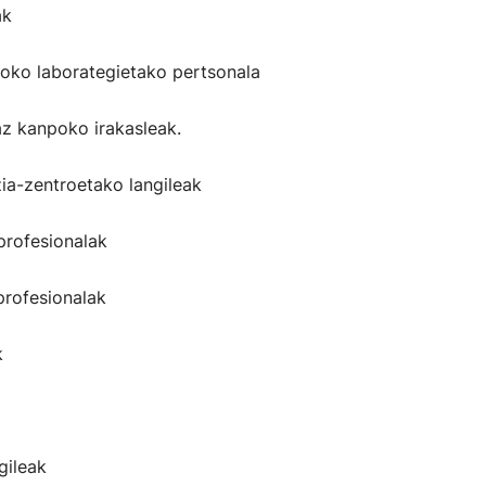
ak
koko laborategietako pertsonala
az kanpoko irakasleak.
zia-zentroetako langileak
profesionalak
profesionalak
k
gileak