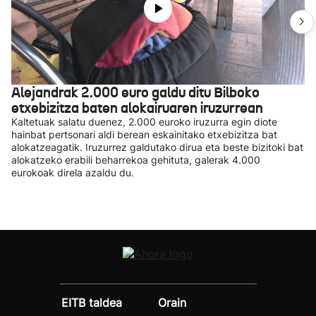
Alejandrak 2.000 euro galdu ditu Bilboko
etxebizitza baten alokairuaren iruzurrean
Kaltetuak salatu duenez, 2.000 euroko iruzurra egin diote
hainbat pertsonari aldi berean eskainitako etxebizitza bat
alokatzeagatik. Iruzurrez galdutako dirua eta beste bizitoki bat
alokatzeko erabili beharrekoa gehituta, galerak 4.000
eurokoak direla azaldu du.
EITB taldea
Orain