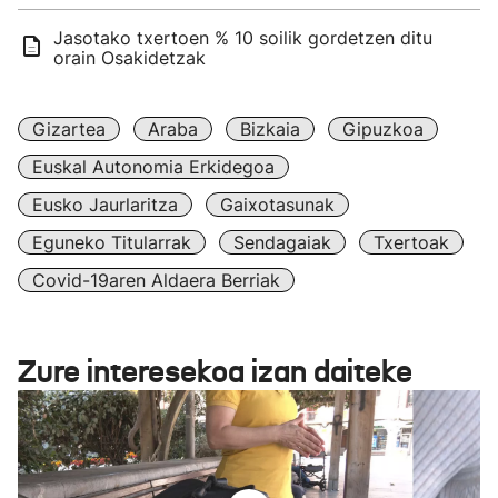
Jasotako txertoen % 10 soilik gordetzen ditu
orain Osakidetzak
Gizartea
Araba
Bizkaia
Gipuzkoa
Euskal Autonomia Erkidegoa
Eusko Jaurlaritza
Gaixotasunak
Eguneko Titularrak
Sendagaiak
Txertoak
Covid-19aren Aldaera Berriak
Zure interesekoa izan daiteke