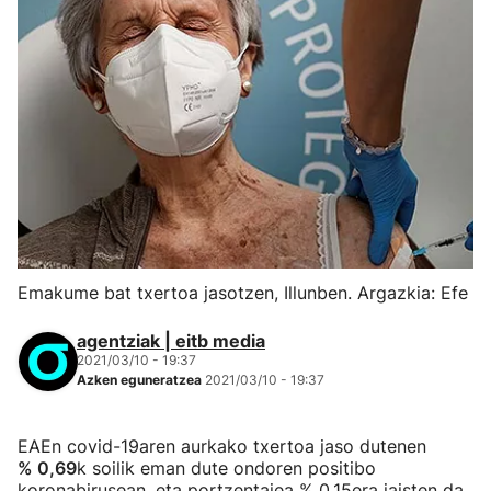
Emakume bat txertoa jasotzen, Illunben. Argazkia: Efe
agentziak | eitb media
2021/03/10 - 19:37
Azken eguneratzea
2021/03/10 - 19:37
EAEn covid-19aren aurkako txertoa jaso dutenen
% 0,69
k soilik eman dute ondoren positibo
koronabirusean, eta portzentajea % 0,15era jaisten da