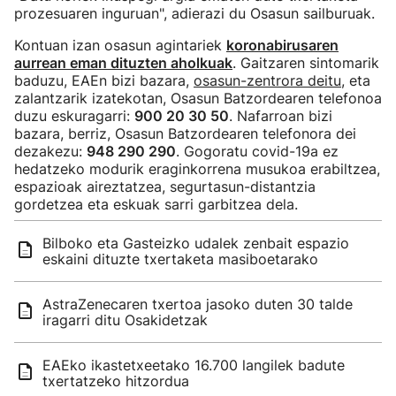
prozesuaren inguruan", adierazi du Osasun sailburuak.
Kontuan izan osasun agintariek
koronabirusaren
aurrean eman dituzten aholkuak
. Gaitzaren sintomarik
baduzu, EAEn bizi bazara,
osasun-zentrora deitu
, eta
zalantzarik izatekotan, Osasun Batzordearen telefonoa
duzu eskuragarri:
900 20 30 50
. Nafarroan bizi
bazara, berriz, Osasun Batzordearen telefonora dei
dezakezu:
948 290 290
. Gogoratu covid-19a ez
hedatzeko modurik eraginkorrena musukoa erabiltzea,
espazioak aireztatzea, segurtasun-distantzia
gordetzea eta eskuak sarri garbitzea dela.
Bilboko eta Gasteizko udalek zenbait espazio
eskaini dituzte txertaketa masiboetarako
AstraZenecaren txertoa jasoko duten 30 talde
iragarri ditu Osakidetzak
EAEko ikastetxeetako 16.700 langilek badute
txertatzeko hitzordua