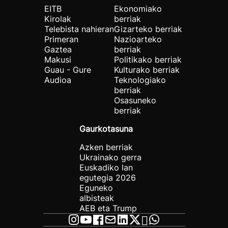
EITB
Ekonomiako
Kirolak
berriak
Telebista nahieran
Gizarteko berriak
Primeran
Nazioarteko
Gaztea
berriak
Makusi
Politikako berriak
Guau - Gure
Kulturako berriak
Audioa
Teknologiako
berriak
Osasuneko
berriak
Gaurkotasuna
Azken berriak
Ukrainako gerra
Euskadiko lan
egutegia 2026
Eguneko
albisteak
AEB eta Trump