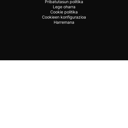
Pribatutasun politika
Lege oharra
Cookie politika
Cookieen konfigurazioa
Harremana