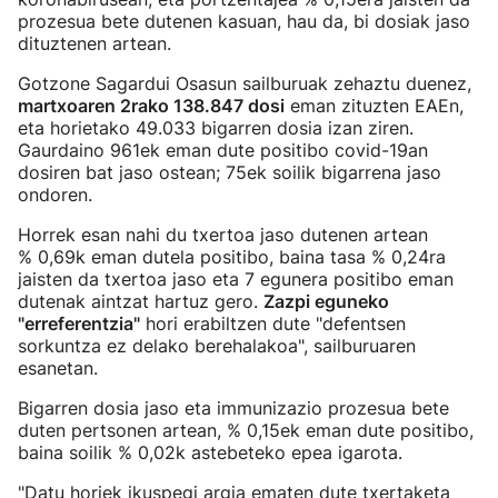
prozesua bete dutenen kasuan, hau da, bi dosiak jaso
dituztenen artean.
Gotzone Sagardui Osasun sailburuak zehaztu duenez,
martxoaren 2rako 138.847 dosi
eman zituzten EAEn,
eta horietako 49.033 bigarren dosia izan ziren.
Gaurdaino 961ek eman dute positibo covid-19an
dosiren bat jaso ostean; 75ek soilik bigarrena jaso
ondoren.
Horrek esan nahi du txertoa jaso dutenen artean
% 0,69k eman dutela positibo, baina tasa % 0,24ra
jaisten da txertoa jaso eta 7 egunera positibo eman
dutenak aintzat hartuz gero.
Zazpi eguneko
"erreferentzia"
hori erabiltzen dute "defentsen
sorkuntza ez delako berehalakoa", sailburuaren
esanetan.
Bigarren dosia jaso eta immunizazio prozesua bete
duten pertsonen artean, % 0,15ek eman dute positibo,
baina soilik % 0,02k astebeteko epea igarota.
"Datu horiek ikuspegi argia ematen dute txertaketa