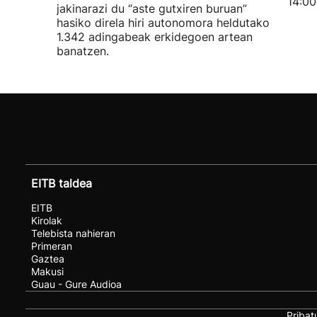
14:00
jakinarazi du “aste gutxiren buruan”
hasiko direla hiri autonomora heldutako
1.342 adingabeak erkidegoen artean
banatzen.
EITB taldea
EITB
Kirolak
Telebista nahieran
Primeran
Gaztea
Makusi
Guau - Gure Audioa
Pribat