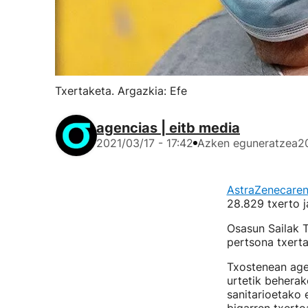
Txertaketa. Argazkia: Efe
agencias | eitb media
2021/03/17 - 17:42
Azken eguneratzea
2
AstraZenecaren
28.829 txerto j
Osasun Sailak T
pertsona txerta
Txostenean ager
urtetik behera
sanitarioetako 