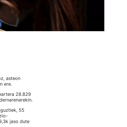
z, asteon
n ere.
eartera 28.829
odernarenarekin.
guztiek, 55
zio-
9,3k jaso dute