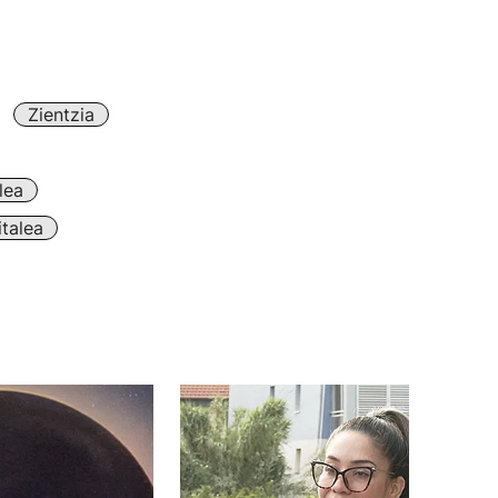
Zientzia
lea
talea