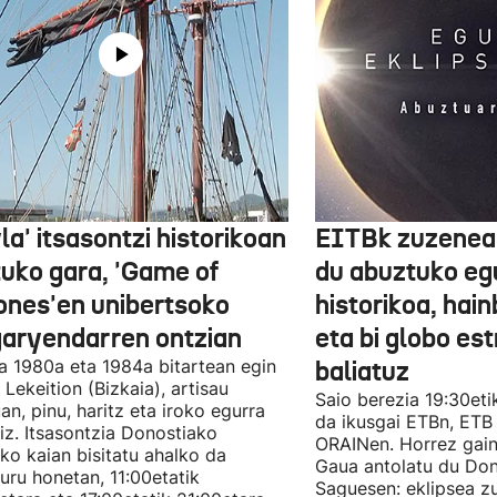
la' itsasontzi historikoan
EITBk zuzenean
tuko gara, 'Game of
du abuztuko egu
ones'en unibertsoko
historikoa, hain
garyendarren ontzian
eta bi globo es
a 1980a eta 1984a bitartean egin
baliatuz
 Lekeition (Bizkaia), artisau
Saio berezia 19:30eti
n, pinu, haritz eta iroko egurra
da ikusgai ETBn, ETB
liz. Itsasontzia Donostiako
ORAINen. Horrez gain
ko kaian bisitatu ahalko da
Gaua antolatu du Do
uru honetan, 11:00etatik
Saguesen: eklipsea z