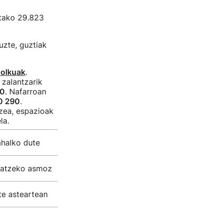
etako 29.823
uzte, guztiak
holkuak
.
a zalantzarik
50
. Nafarroan
0 290
.
zea, espazioak
la.
ahalko dute
eratzeko asmoz
te asteartean