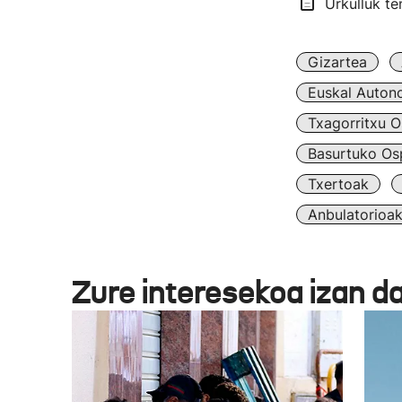
Urkulluk te
Gizartea
Euskal Auton
Txagorritxu O
Basurtuko Osp
Txertoak
Anbulatorioa
Zure interesekoa izan d