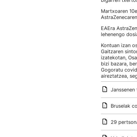
bigarren txerto
Martxoaren 10et
AstraZenecarena
EAEra AstraZenec
lehenengo dosia
Kontuan izan o
Gaitzaren sint
izatekotan, Os
bizi bazara, be
Gogoratu covid
aireztatzea, se
Janssenen t
Bruselak c
29 pertsona