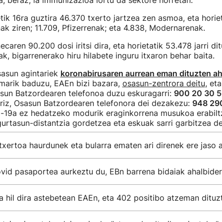
a, beraz, ia immunizazioa lortu da sektore horretan.
ik 16ra guztira 46.370 txerto jartzea zen asmoa, eta hori
k ziren; 11.709, Pfizerrenak; eta 4.838, Modernarenak.
aren 90.200 dosi iritsi dira, eta horietatik 53.478 jarri dit
k, bigarrenerako hiru hilabete inguru itxaron behar baita.
sasun agintariek
koronabirusaren aurrean eman dituzten a
omarik baduzu, EAEn bizi bazara,
osasun-zentrora deitu
, et
asun Batzordearen telefonoa duzu eskuragarri:
900 20 30 
rriz, Osasun Batzordearen telefonora dei dezakezu:
948 29
-19a ez hedatzeko modurik eraginkorrena musukoa erabilt
gurtasun-distantzia gordetzea eta eskuak sarri garbitzea de
xertoa haurdunek eta bularra ematen ari direnek ere jaso 
ovid pasaportea aurkeztu du, EBn barrena bidaiak ahalbid
 hil dira astebetean EAEn, eta 402 positibo atzeman dituz