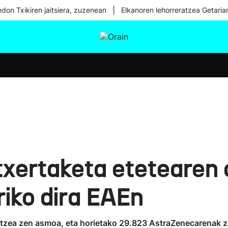
|
don Txikiren jaitsiera, zuzenean
Elkanoren lehorreratzea Getaria
tura
Ikusmiran
Egural
Osasuna
Teknologia
xertaketa etetearen 
riko dira EAEn
rtzea zen asmoa, eta horietako 29.823 AstraZenecarenak zir