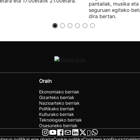
etara eta 17:00etatik 21:00etara.
pantailak, musika et
seguruan egiteko bet
dira bertan.
Orain
Ekonomiako berriak
Gizarteko berriak
Nazioarteko berriak
Politikako berriak
Kulturako berriak
Teknologiako berriak
Osasuneko berriak
utasun politika
Lege oharra
Cookie politika
Cookieen konfigurazioa
Har