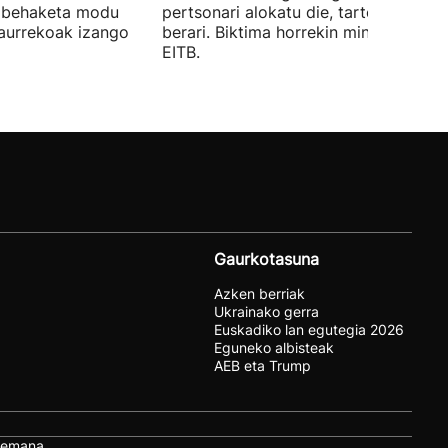
a behaketa modu
pertsonari alokatu die, tartean Luciari
aurrekoak izango
berari. Biktima horrekin mintzatu da
EITB.
Gaurkotasuna
Azken berriak
Ukrainako gerra
Euskadiko lan egutegia 2026
Eguneko albisteak
AEB eta Trump
remana