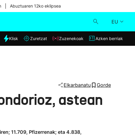
|
n
Abuztuaren 12ko eklipsea
EU
dia
Klisk
Zuretzat
Zuzenekoak
Azken berriak
Klisk
Zuzenekoak
Zuretzat
Elkarbanatu
Gorde
ondorioz, astean
Azken berriak
en; 11.709, Pfizerrenak; eta 4.838,