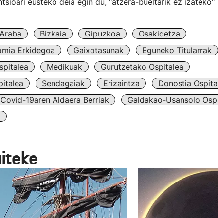
ntsioari eusteko deia egin du, "atzera-bueltarik ez izateko"
Araba
Bizkaia
Gipuzkoa
Osakidetza
omia Erkidegoa
Gaixotasunak
Eguneko Titularrak
spitalea
Medikuak
Gurutzetako Ospitalea
italea
Sendagaiak
Erizaintza
Donostia Ospita
Covid-19aren Aldaera Berriak
Galdakao-Usansolo Ospi
k
aiteke