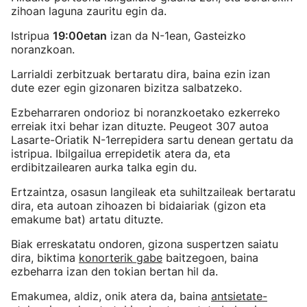
zihoan laguna zauritu egin da.
Istripua
19:00etan
izan da N-1ean, Gasteizko
noranzkoan.
Larrialdi zerbitzuak bertaratu dira, baina ezin izan
dute ezer egin gizonaren bizitza salbatzeko.
Ezbeharraren ondorioz bi noranzkoetako ezkerreko
erreiak itxi behar izan dituzte. Peugeot 307 autoa
Lasarte-Oriatik N-1errepidera sartu denean gertatu da
istripua. Ibilgailua errepidetik atera da, eta
erdibitzailearen aurka talka egin du.
Ertzaintza, osasun langileak eta suhiltzaileak bertaratu
dira, eta autoan zihoazen bi bidaiariak (gizon eta
emakume bat) artatu dituzte.
Biak erreskatatu ondoren, gizona suspertzen saiatu
dira, biktima
konorterik gabe
baitzegoen, baina
ezbeharra izan den tokian bertan hil da.
Emakumea, aldiz, onik atera da, baina
antsietate-