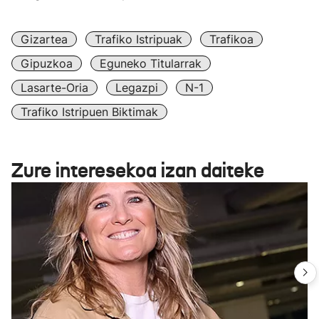
Gizartea
Trafiko Istripuak
Trafikoa
Gipuzkoa
Eguneko Titularrak
Lasarte-Oria
Legazpi
N-1
Trafiko Istripuen Biktimak
Zure interesekoa izan daiteke