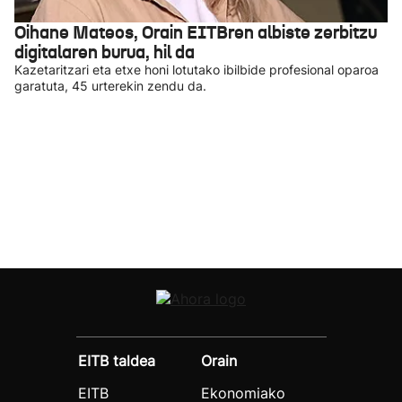
Oihane Mateos, Orain EITBren albiste zerbitzu
digitalaren burua, hil da
Kazetaritzari eta etxe honi lotutako ibilbide profesional oparoa
garatuta, 45 urterekin zendu da.
EITB taldea
Orain
EITB
Ekonomiako