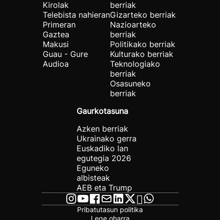
Kirolak
berriak
Telebista nahieran
Gizarteko berriak
Primeran
Nazioarteko
Gaztea
berriak
Makusi
Politikako berriak
Guau - Gure
Kulturako berriak
Audioa
Teknologiako
berriak
Osasuneko
berriak
Gaurkotasuna
Azken berriak
Ukrainako gerra
Euskadiko lan
egutegia 2026
Eguneko
albisteak
AEB eta Trump
Pribatutasun politika
Lege oharra