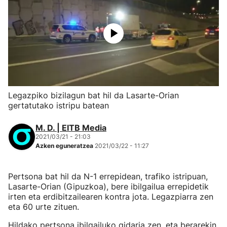
Legazpiko bizilagun bat hil da Lasarte-Orian
gertatutako istripu batean
M. D. | EITB Media
2021/03/21 - 21:03
Azken eguneratzea
2021/03/22 - 11:27
Pertsona bat hil da N-1 errepidean, trafiko istripuan,
Lasarte-Orian (Gipuzkoa), bere ibilgailua errepidetik
irten eta erdibitzailearen kontra jota. Legazpiarra zen
eta 60 urte zituen.
Hildako pertsona ibilgailuko gidaria zen, eta berarekin