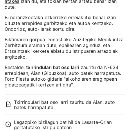
atakea
izan du, eta tokian bertan artatu behar izan
dute.
Bi noranzkoetako ezkerreko erreiak itxi behar izan
dituzte errepidea garbitzeko eta autoa kentzeko.
Ondorioz, auto-ilarak sortu dira.
Biktimaren gorpua Donostiako Auzitegiko Medikuntza
Zerbitzura eraman dute, epailearen aginduz, eta
Ertzaintzak ikerketa abiatu du istripuaren arrazoiak
argitzeko.
Bestalde,
txirrindulari bat oso larri
zauritu da N-634
errepidean, Aian (Gipuzkoa), auto batek harrapatuta.
Ford Fiesta autoko gidaria "alkoholaren eraginpean
gidatzeagatik ikertzen ari dira".
Txirrindulari bat oso larri zauritu da Aian, auto
batek harrapatuta
Legazpiko bizilagun bat hil da Lasarte-Orian
gertatutako istripu batean