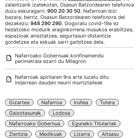
zalantzarik izatekotan, Osasun Batzordearen telefonoa
duzu eskuragarri:
900 20 30 50
. Nafarroan bizi
bazara, berriz, Osasun Batzordearen telefonora dei
dezakezu:
948 290 290
. Gogoratu covid-19a ez
hedatzeko modurik eraginkorrena musukoa erabiltzea,
espazioak aireztatzea, segurtasun-distantzia
gordetzea eta eskuak sarri garbitzea dela.
Nafarroako Gobernuak konfinamendu
perimetrala ezarri du Milagron
Nafarroak apirilaren 9ra arte luzatu ditu
indarrean dauden neurri murriztaileak
Gizartea
Nafarroa
Iruñea
Tutera
Gaixotasunak
Lodosa
Nafarroako Gobernua
Eguneko Titularrak
Zientzia
Medikuak
Lizarra
Altsasu