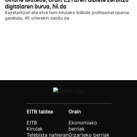
digitalaren burua, hil da
Kazetaritzari eta etxe honi lotutako ibilbide profesional oparoa
garatuta, 45 urterekin zendu da.
EITB taldea
Orain
EITB
Ekonomiako
Kirolak
berriak
Telebista nahieran
Gizarteko berriak