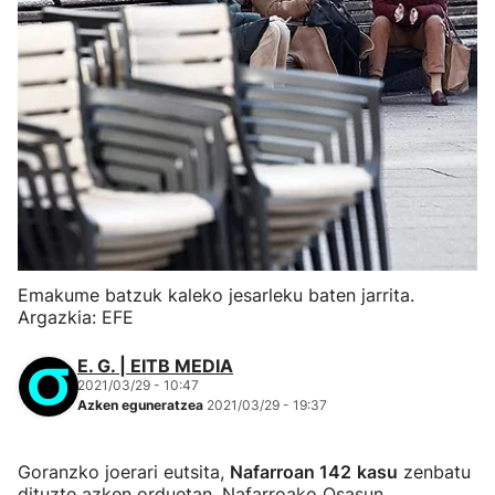
Emakume batzuk kaleko jesarleku baten jarrita.
Argazkia: EFE
E. G. | EITB MEDIA
2021/03/29 - 10:47
Azken eguneratzea
2021/03/29 - 19:37
Goranzko joerari eutsita,
Nafarroan 142
kasu
zenbatu
dituzte azken orduetan, Nafarroako Osasun