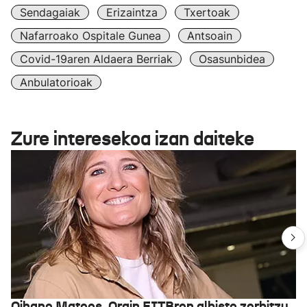
Sendagaiak
Erizaintza
Txertoak
Nafarroako Ospitale Gunea
Antsoain
Covid-19aren Aldaera Berriak
Osasunbidea
Anbulatorioak
Zure interesekoa izan daiteke
Oihane Mateos, Orain EITBren albiste zerbitzu