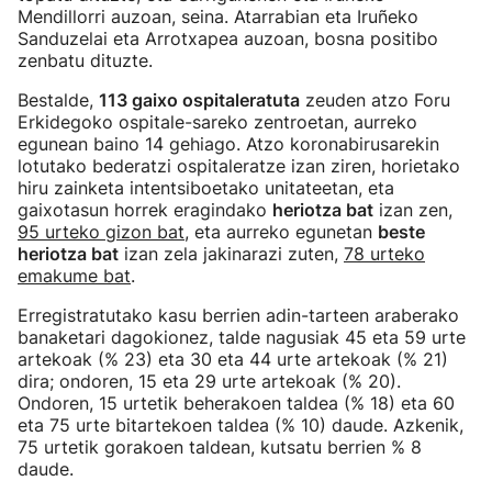
Mendillorri auzoan, seina. Atarrabian eta Iruñeko
Sanduzelai eta Arrotxapea auzoan, bosna positibo
zenbatu dituzte.
Bestalde,
113 gaixo ospitaleratuta
zeuden atzo Foru
Erkidegoko ospitale-sareko zentroetan, aurreko
egunean baino 14 gehiago. Atzo koronabirusarekin
lotutako bederatzi ospitaleratze izan ziren, horietako
hiru zainketa intentsiboetako unitateetan, eta
gaixotasun horrek eragindako
heriotza bat
izan zen,
95 urteko gizon bat
, eta aurreko egunetan
beste
heriotza bat
izan zela jakinarazi zuten,
78 urteko
emakume bat
.
Erregistratutako kasu berrien adin-tarteen araberako
banaketari dagokionez, talde nagusiak 45 eta 59 urte
artekoak (% 23) eta 30 eta 44 urte artekoak (% 21)
dira; ondoren, 15 eta 29 urte artekoak (% 20).
Ondoren, 15 urtetik beherakoen taldea (% 18) eta 60
eta 75 urte bitartekoen taldea (% 10) daude. Azkenik,
75 urtetik gorakoen taldean, kutsatu berrien % 8
daude.