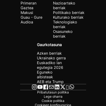
Primeran
Nazioarteko
Gaztea
berriak
Makusi
Politikako berriak
Guau - Gure
Kulturako berriak
Audioa
Teknologiako
berriak
Osasuneko
berriak
Gaurkotasuna
Azken berriak
Ukrainako gerra
Euskadiko lan
egutegia 2026
Eguneko
albisteak
AEB eta Trump
Pribatutasun politika
Lege oharra
Cookie politika
Cookieen konfigurazioa