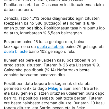
Publikoaren eta Lan Osasunaren Institutuak emandako
datuen arabera.
Zehazki, atzo
1.713 proba diagnostiko
egin zituzten
(bezperan baino 580 gutxiago) eta horien
% 8,4k
eman zuten
positibo
. Positibotasun tasa hiru puntu igo
da atzo, larunbatean % 5,5ean baitzegoen.
Bezperan baino 15 kasu gehiago dira, baina
kezkagarriena da
duela astebete
baino 76 gehiago eta
duela bi aste
baino 102 gehiago direla.
Iruñean eta bere eskualdean kasu positiboen % 51
erregistratu zituzten, Tuteran % 26 eta Lizarran % 9.
Gainerako positiboak (% 14) Nafarroako beste
zonalde batzuetan banatzen dira.
Positiboen datu kopuru kezkagarriak direla eta,
perimetralki itxita dago
Milagro
apirilaren 11ra arte,
eta kasu gehien pilatzen dituzten udalerrien buru dago
berriro, 11 positibo zenbatu baitituzte bertan. Tuteran
ere beste hainbeste atzeman dituzte. Burlatan, 10 kasu
topatu dituzte, eta Sarrigunenen eta Iruñeko