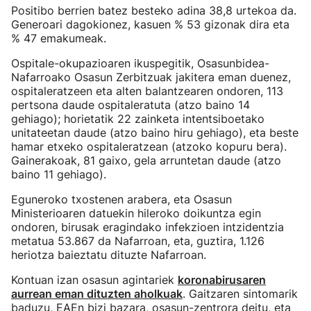
Positibo berrien batez besteko adina 38,8 urtekoa da.
Generoari dagokionez, kasuen % 53 gizonak dira eta
% 47 emakumeak.
Ospitale-okupazioaren ikuspegitik, Osasunbidea-
Nafarroako Osasun Zerbitzuak jakitera eman duenez,
ospitaleratzeen eta alten balantzearen ondoren, 113
pertsona daude ospitaleratuta (atzo baino 14
gehiago); horietatik 22 zainketa intentsiboetako
unitateetan daude (atzo baino hiru gehiago), eta beste
hamar etxeko ospitaleratzean (atzoko kopuru bera).
Gainerakoak, 81 gaixo, gela arruntetan daude (atzo
baino 11 gehiago).
Eguneroko txostenen arabera, eta Osasun
Ministerioaren datuekin hileroko doikuntza egin
ondoren, birusak eragindako infekzioen intzidentzia
metatua 53.867 da Nafarroan, eta, guztira, 1.126
heriotza baieztatu dituzte Nafarroan.
Kontuan izan osasun agintariek
koronabirusaren
aurrean eman dituzten aholkuak
. Gaitzaren sintomarik
baduzu, EAEn bizi bazara,
osasun-zentrora deitu
, eta