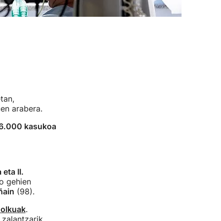
tan,
en arabera.
 6.000 kasukoa
eta II.
bo gehien
ñain
(98).
holkuak
.
a zalantzarik