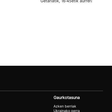
Getariatik, 16:45etik aurrera.
Gaurkotasuna
Azken berriak
Ukrainako gerra