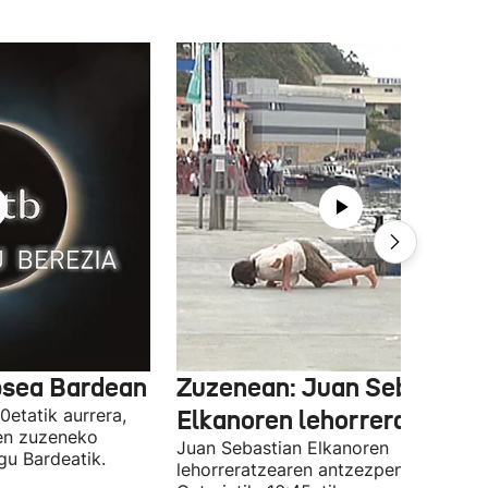
psea Bardean
Zuzenean: Juan Sebastian
etatik aurrera,
Elkanoren lehorreratzea
en zuzeneko
Juan Sebastian Elkanoren
gu Bardeatik.
lehorreratzearen antzezpena zuzene