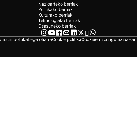
Nazioarteko berriak
Politikako berriak
Kulturako berriak
Teknologiako berriak
Osasuneko berriak
utasun politika
Lege oharra
Cookie politika
Cookieen konfigurazioa
Har