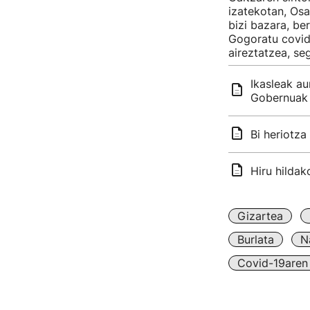
izatekotan, Os
bizi bazara, be
Gogoratu covid
aireztatzea, se
Ikasleak au
Gobernuak 
Bi heriotza
Hiru hildak
Gizartea
Burlata
N
Covid-19aren 