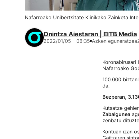
Nafarroako Unibertsitate Klinikako Zainketa Int
Onintza Aiestaran | EITB Media
2022/01/05 - 08:35
Azken eguneratzea
Koronabirusari 
Nafarroako Gob
100.000 biztan
da.
Bezperan, 3.13
Kutsatze gehie
Zabalgunea
age
zenbatu dituzt
Kontuan izan o
Gaitzaren sint