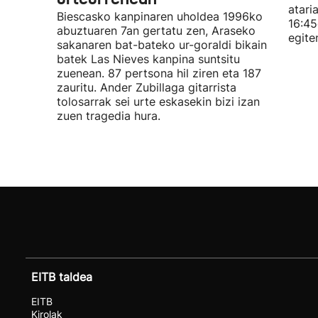
atari
Biescasko kanpinaren uholdea 1996ko
16:45
abuztuaren 7an gertatu zen, Araseko
egite
sakanaren bat-bateko ur-goraldi bikain
batek Las Nieves kanpina suntsitu
zuenean. 87 pertsona hil ziren eta 187
zauritu. Ander Zubillaga gitarrista
tolosarrak sei urte eskasekin bizi izan
zuen tragedia hura.
EITB taldea
EITB
Kirolak