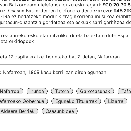
asun Batzordearen telefonoa duzu eskuragarri:
900 20 30 
rriz, Osasun Batzordearen telefonora dei dezakezu:
948 29
-19a ez hedatzeko modurik eraginkorrena musukoa erabilt
gurtasun-distantzia gordetzea eta eskuak sarri garbitzea de
rrez aurreko eskoletara itzuliko direla baieztatu dute Espai
eta erkidegoek
 eta 17 ospitaleratze, horietako bat ZIUetan, Nafarroan
o Nafarroan, 1.809 kasu berri izan diren egunean
Nafarroa
Iruñea
Tutera
Gaixotasunak
Tafa
afarroako Gobernua
Eguneko Titularrak
Lizarra
Aldaera Berriak
Osasunbidea