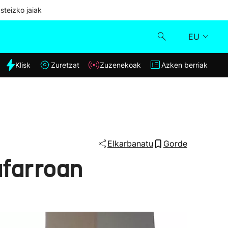
steizko jaiak
EU
dia
Klisk
Zuretzat
Zuzenekoak
Azken berriak
Klisk
Zuzenekoak
Zuretzat
Elkarbanatu
Gorde
afarroan
Azken berriak