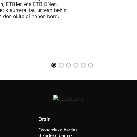
an, ETB1en eta ETB ONen,
etik aurrera, lau urtean behin
n den ekitaldi honen berri.
Orain
Ekonomiako berriak
Gizarteko berriak