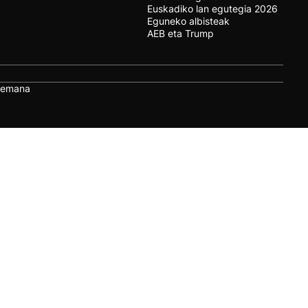
Euskadiko lan egutegia 2026
Eguneko albisteak
AEB eta Trump
remana