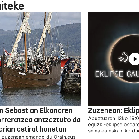
aiteke
n Sebastian Elkanoren
Zuzenean: Ekli
orreratzea antzeztuko da
Abuztuaren 12ko 19:00
eguzki-eklipse osoar
arian ostiral honetan
seinalea eskainiko du
 zuzenean emango du Orain.eus