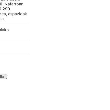
50
. Nafarroan
0 290
.
zea, espazioak
la.
niako
lla