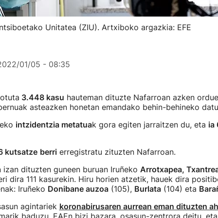
entsiboetako Unitatea (ZIU). Artxiboko argazkia: EFE
2022/01/05 - 08:35
lotuta
3.448 kasu
hauteman dituzte Nafarroan azken ordue
ernuak asteazken honetan emandako behin-behineko datu
leko
intzidentzia metatua
k gora egiten jarraitzen du, eta
ia
6 kutsatze
berri
erregistratu zituzten Nafarroan.
n izan dituzten guneen buruan Iruñeko
Arrotxapea, Txantrea 
ri dira 111 kasurekin. Hiru horien atzetik, hauek dira positi
enak: Iruñeko
Donibane auzoa
(105),
Burlata
(104) eta
Bara
sasun agintariek
koronabirusaren aurrean eman dituzten a
omarik baduzu, EAEn bizi bazara,
osasun-zentrora deitu
, et