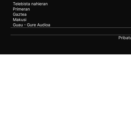
Telebista nahieran
Primeran
Gaztea
Makusi
Guau - Gure Audioa
Pribat