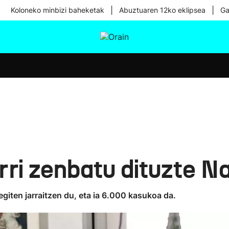
|
|
Koloneko minbizi baheketak
Abuztuaren 12ko eklipsea
Ga
tura
Ikusmiran
Egural
Osasuna
Teknologia
rri zenbatu dituzte N
giten jarraitzen du, eta ia 6.000 kasukoa da.