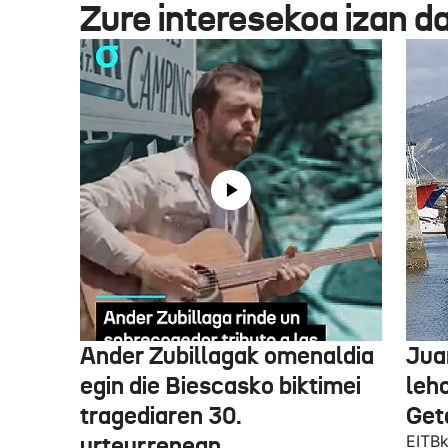
Zure interesekoa izan d
Ander Zubillagak omenaldia
Jua
egin die Biescasko biktimei
leh
tragediaren 30.
Get
urteurrenean
EITBk