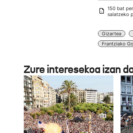
150 bat per
salatzeko 
Gizartea
Frantziako G
Zure interesekoa izan d