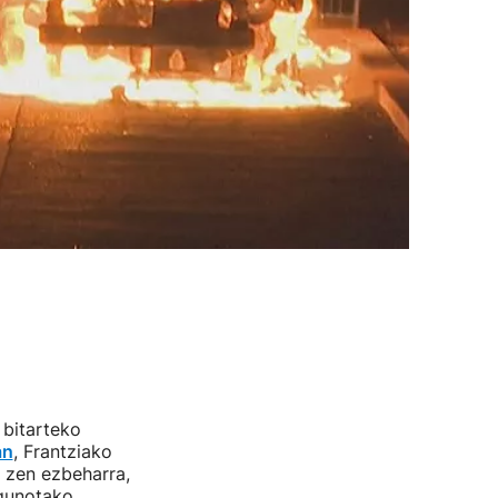
 bitarteko
an
, Frantziako
 zen ezbeharra,
egunotako