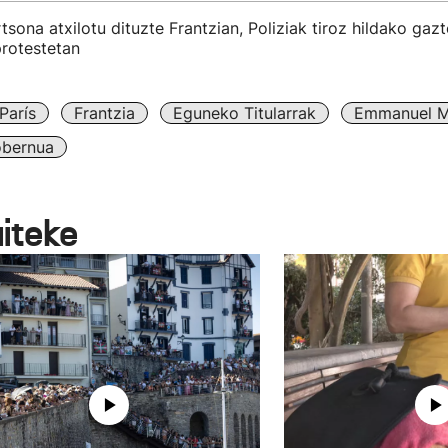
tsona atxilotu dituzte Frantzian, Poliziak tiroz hildako gaz
protestetan
París
Frantzia
Eguneko Titularrak
Emmanuel M
obernua
aiteke