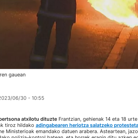
arren gauean
2023/06/30 - 10:55
pertsona atxilotu dituzte
Frantzian, gehienak 14 eta 18 urte
ak tiroz hildako
adingabearen heriotza salatzeko protestet
e Ministerioak emandako datuen arabera. Asteartean, jazo
ako polizia-kontrol batean, eta horrek eragin ditu azken 