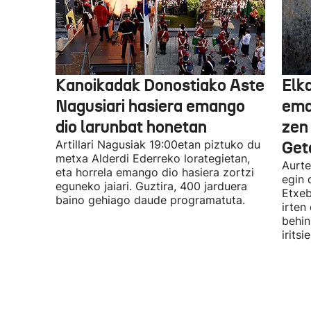
Kanoikadak Donostiako Aste
Elk
Nagusiari hasiera emango
eman
dio larunbat honetan
zen
Artillari Nagusiak 19:00etan piztuko du
Get
metxa Alderdi Ederreko lorategietan,
Aurte
eta horrela emango dio hasiera zortzi
egin 
eguneko jaiari. Guztira, 400 jarduera
Etxeb
baino gehiago daude programatuta.
irten
behin
irits