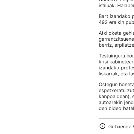
istiluak. Halabe
Bart izandako p
492 eraikin publ
Atxiloketa gehi
garrantzitsuene
berriz, arpilatz
Testuinguru ho
krisi kabinetear
izandako protes
liskarrak, eta l
Ostegun honetan
espetxeratu zut
kanpoaldean), e
autoarekin jend
den bideo batek
Gutxienez 6