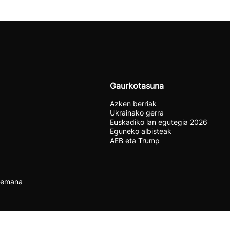
Gaurkotasuna
Azken berriak
Ukrainako gerra
Euskadiko lan egutegia 2026
Eguneko albisteak
AEB eta Trump
remana