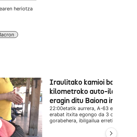
tearen heriotza
acron
Iraulitako kamioi batek 31
kilometroko auto-ilarak
eragin ditu Baiona inguruan
22:00etatik aurrera, A-63 errepidea
erabat itxita egongo da 3 orduz, gutx
gorabehera, ibilgailua erretiratzeko.