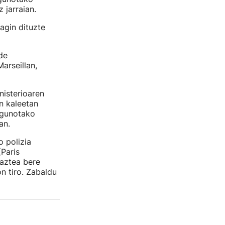
 jarraian.
ragin dituzte
de
arseillan,
isterioaren
an kaleetan
 egunotako
an.
o polizia
(Paris
gaztea bere
n tiro. Zabaldu