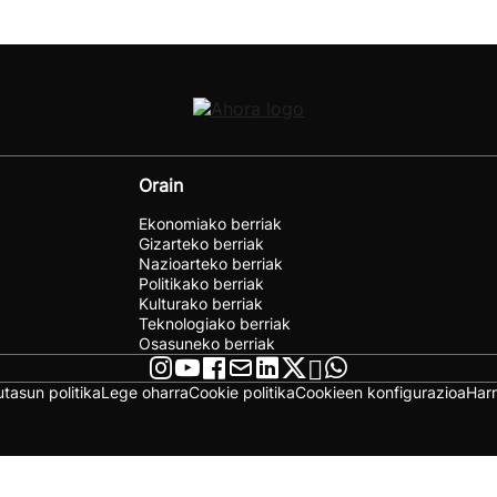
Orain
Ekonomiako berriak
Gizarteko berriak
Nazioarteko berriak
Politikako berriak
Kulturako berriak
Teknologiako berriak
Osasuneko berriak
utasun politika
Lege oharra
Cookie politika
Cookieen konfigurazioa
Har