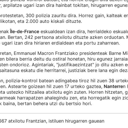
r, arpilatze ugari izan dira hainbat tokitan, hirugarren egunez
rotestetan, 300 polizia zauritu dira. Horrez gain, kalteak e
ikotan, eta 2.000 auto kiskali dituzte.
enak
Île-de-France
eskualdean izan dira, herrialdeko eskual
an. Bertan, 242 pertsona atxilotu dituzte azken orduotan. M
e ugari izan dira hiriaren erdialdean eta portu zaharrean.
rretan, Emmanuel Macron Frantziako presidenteak Barne Min
en bilera berria deitu du ostiral honetan, hiru egunez jarrai
ten ondorioz. Agintariak, "justifikaezintzat" jo ditu azken
asaitasuna eskatu die herritarrei, justiziak bere lana egin dez
, polizia-kontrol batean adingabea tiroz hil zuen 38 urtek
en. Astearte goizean hil zuen 17 urteko gaztea,
Nanterre
n 
ta ustezko hiltzailea atxilotu egin zuten. Horren hitzetan, 
armeak harrapatzen ahalegindu zen, eta horregatik egin zio
 baina, bertan behera utzi du bertsio hori.
67 atxilotu Frantzian, istiluen hirugarren gauean