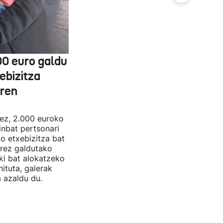
00 euro galdu
ebizitza
aren
nez, 2.000 euroko
inbat pertsonari
ko etxebizitza bat
rrez galdutako
oki bat alokatzeko
hituta, galerak
 azaldu du.