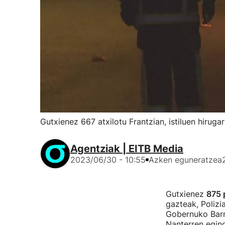
Gutxienez 667 atxilotu Frantzian, istiluen hirug
Agentziak | EITB Media
2023/06/30 - 10:55
Azken eguneratzea
Gutxienez
875 
gazteak, Polizi
Gobernuko Barn
Nanterren egind