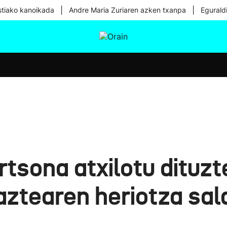
|
|
tiako kanoikada
Andre Maria Zuriaren azken txanpa
Egurald
tura
Ikusmiran
Egural
Osasuna
Teknologia
tsona atxilotu dituzt
gaztearen heriotza sa