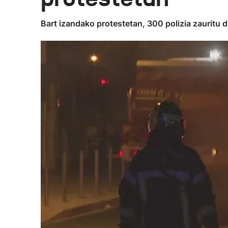
Bart izandako protestetan, 300 polizia zauritu di