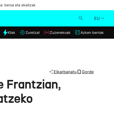
ia: beroa eta ekaitzak
EU
dia
Klisk
Zuretzat
Zuzenekoak
Azken berriak
Klisk
Zuzenekoak
Zuretzat
Elkarbanatu
Gorde
e Frantzian,
Azken berriak
latzeko