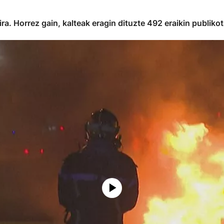
ra. Horrez gain, kalteak eragin dituzte 492 eraikin publikot