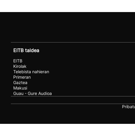
EITB taldea
EITB
Kirolak
Telebista nahieran
Primeran
Gaztea
Makusi
Guau - Gure Audioa
Pribat