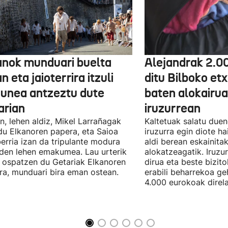
anok munduari buelta
Alejandrak 2.0
 eta jaioterrira itzuli
ditu Bilboko etx
 unea antzeztu dute
baten alokairu
arian
iruzurrean
n, lehen aldiz, Mikel Larrañagak
Kaltetuak salatu due
du Elkanoren papera, eta Saioa
iruzurra egin diote ha
erria izan da tripulante modura
aldi berean eskainita
 den lehen emakumea. Lau urterik
alokatzeagatik. Iruzu
 ospatzen du Getariak Elkanoren
dirua eta beste bizit
iera, munduari bira eman ostean.
erabili beharrekoa ge
4.000 eurokoak direla