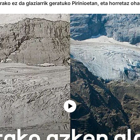
ako ez da glaziarrik geratuko Pirinioetan, eta horretaz oh