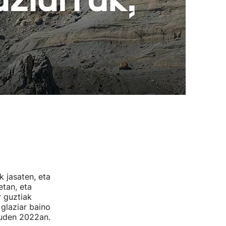
k jasaten, eta
etan, eta
r guztiak
glaziar baino
uden 2022an.