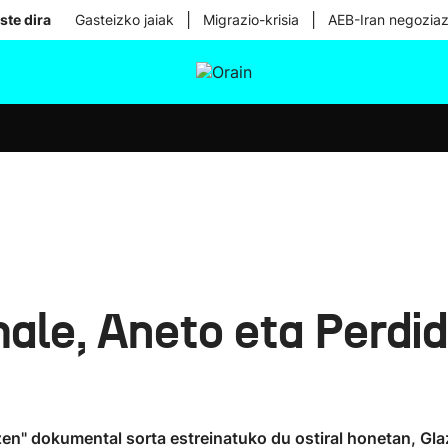
|
|
ste dira
Gasteizko jaiak
Migrazio-krisia
AEB-Iran negoziaz
tura
Ikusmiran
Egural
Osasuna
Teknologia
ale, Aneto eta Perdid
zen" dokumental sorta estreinatuko du ostiral honetan, Gl