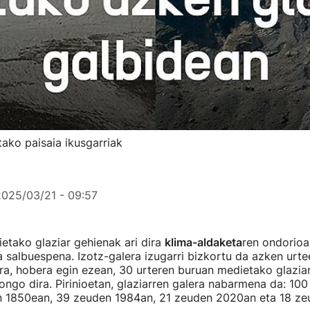
tako paisaia ikusgarriak
2025/03/21 - 09:57
tako glaziar gehienak ari dira
klima-aldaketa
ren ondorioa
ra salbuespena. Izotz-galera izugarri bizkortu da azken urte
era, hobera egin ezean, 30 urteren buruan medietako glazia
ngo dira. Pirinioetan, glaziarren galera nabarmena da: 100 
 1850ean, 39 zeuden 1984an, 21 zeuden 2020an eta 18 ze