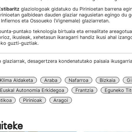
stibaritz
glaziologoak gidatuko du Pirinioetan barrena egi
irinioetan galbidean dauden glaziar nagusietan egingo du ge
Infiernos eta Ossoueko (Vignemale) glaziarretan.
 punta-puntako teknologia birtuala eta errealitate areagotua
rioz, ikusleak, xehetasun ikaragarri handiz ikusi ahal izang
oko guzti-guztiak.
o glaziarrak, desagertzera kondenatutako paisaia ikusgarri
Klima Aldaketa
Araba
Nafarroa
Bizkaia
Gi
Euskal Autonomia Erkidegoa
Frantzia
Eguneko Tit
atikoa
Pirinioak
Aragoi
aiteke