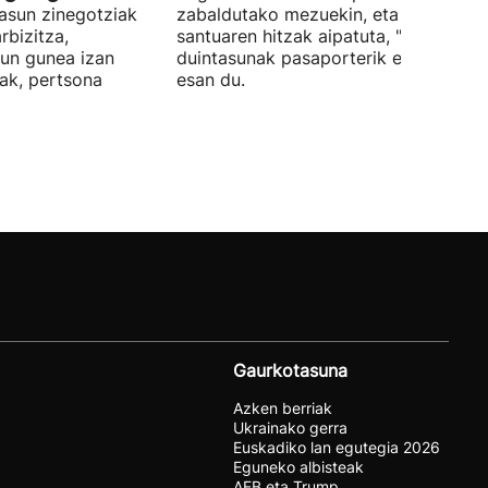
asun zinegotziak
zabaldutako mezuekin, eta aita
rbizitza,
santuaren hitzak aipatuta, "giza
sun gunea izan
duintasunak pasaporterik ez" duela
ak, pertsona
esan du.
Gaurkotasuna
Azken berriak
Ukrainako gerra
Euskadiko lan egutegia 2026
Eguneko albisteak
AEB eta Trump