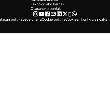
Teknologiako berriak
Osasuneko berriak
utasun politika
Lege oharra
Cookie politika
Cookieen konfigurazioa
Har