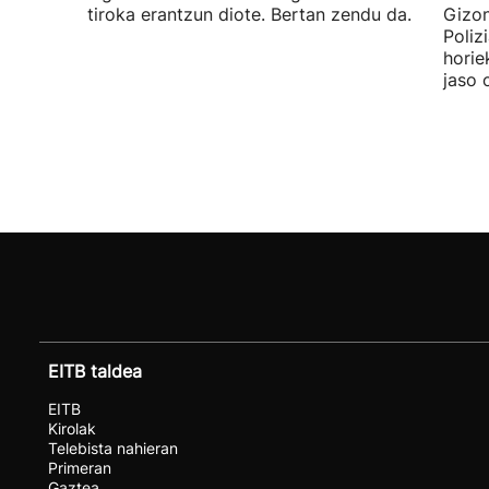
tiroka erantzun diote. Bertan zendu da.
Gizon
Poliz
horie
jaso 
EITB taldea
EITB
Kirolak
Telebista nahieran
Primeran
Gaztea