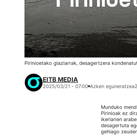
Pirinioetako glaziarrak, desagertzera kondenatu
EITB MEDIA
2025/03/21 - 07:00
Azken eguneratzea
Munduko mendie
Pirinioak ez di
ikerlarien arab
desagertuta ego
gehiago zeuden