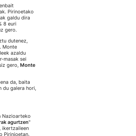
enbait
oak. Pirinoetako
ak galdu dira
 8 euri
z gero.
ztu dutenez,
. Monte
ileek azaldu
ur-masak sei
siz gero,
Monte
iena da, baita
 du galera hori,
n Nazioarteko
rak agurtzen
"
 ikertzaileen
 Pirinioetan.