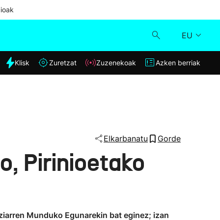
ioak
EU
dia
Klisk
Zuretzat
Zuzenekoak
Azken berriak
Klisk
Zuzenekoak
Zuretzat
Elkarbanatu
Gorde
o, Pirinioetako
Azken berriak
aziarren Munduko Egunarekin bat eginez; izan