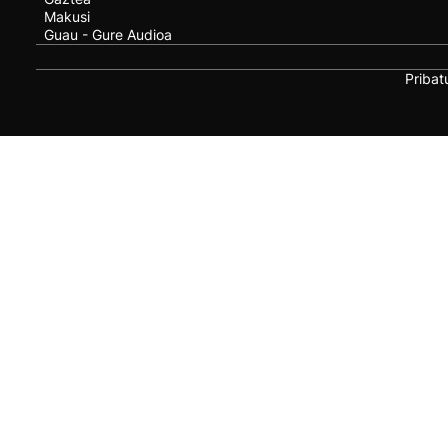
Makusi
Guau - Gure Audioa
Pribat