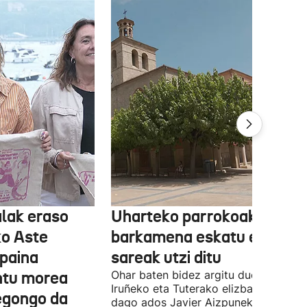
lak eraso
Uharteko parrokoak
ko Aste
barkamena eskatu eta
paina
sareak utzi ditu
untu morea
Ohar baten bidez argitu duenez,
Iruñeko eta Tuterako elizbarrutia ez
egongo da
dago ados Javier Aizpunek