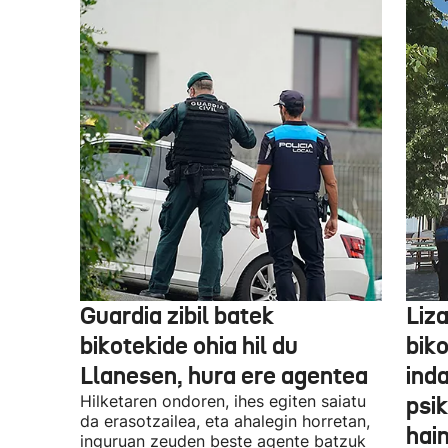
Guardia zibil batek
Liz
bikotekide ohia hil du
bik
Llanesen, hura ere agentea
inda
Hilketaren ondoren, ihes egiten saiatu
psik
da erasotzailea, eta ahalegin horretan,
hai
inguruan zeuden beste agente batzuk