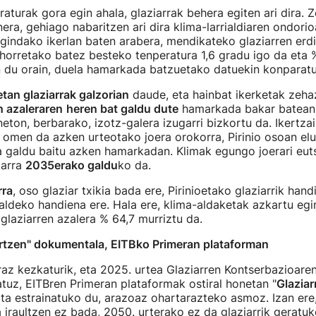
turak gora egin ahala, glaziarrak behera egiten ari dira. Z
nera, gehiago nabaritzen ari dira klima-larrialdiaren ondori
gindako ikerlan baten arabera, mendikateko glaziarren erdi
 horretako batez besteko tenperatura 1,6 gradu igo da eta %
n du orain, duela hamarkada batzuetako datuekin konparatu
etan glaziarrak galzorian
daude, eta hainbat ikerketak zeha
n azaleraren
heren bat galdu dute
hamarkada bakar batean
eton, berbarako, izotz-galera izugarri bizkortu da. Ikertza
 omen da azken urteotako joera orokorra, Pirinio osoan el
 galdu baitu azken hamarkadan. Klimak egungo joerari eut
iarra
2035erako galdu
ko da.
rra
, oso glaziar txikia bada ere, Pirinioetako glaziarrik hand
deko handiena ere. Hala ere, klima-aldaketak azkartu egin
glaziarren azalera % 64,7 murriztu da.
urtzen" dokumentala, EITBko Primeran plataforman
raz kezkaturik, eta 2025. urtea Glaziarren Kontserbazioare
atuz, EITBren Primeran plataformak ostiral honetan "
Glaziar
a estrainatuko du, arazoaz ohartarazteko asmoz. Izan ere,
 iraultzen ez bada, 2050. urterako ez da glaziarrik geratuko