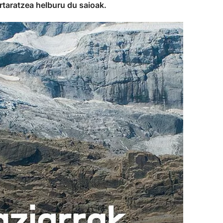
artaratzea helburu du saioak.