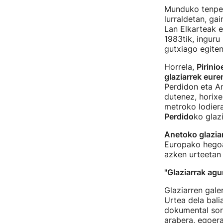
Munduko tenpera
lurraldetan, gai
Lan Elkarteak e
1983tik, inguru
gutxiago egite
Horrela,
Pirinio
glaziarrek eure
Perdidon eta An
dutenez, horixe
metroko lodiera
Perdido
ko glaz
Anetoko glazia
Europako hegoal
azken urteetan 
"Glaziarrak ag
Glaziarren gale
Urtea dela bali
dokumental sort
arabera, egoera