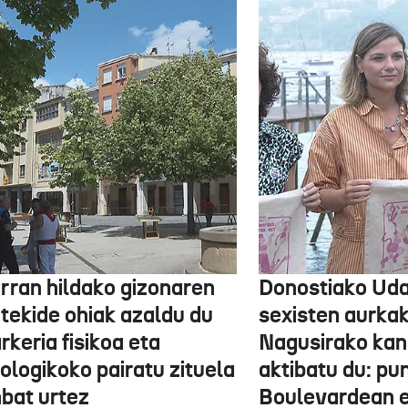
arran hildako gizonaren
Donostiako Uda
otekide ohiak azaldu du
sexisten aurka
rkeria fisikoa eta
Nagusirako kan
ologikoko pairatu zituela
aktibatu du: p
nbat urtez
Boulevardean 