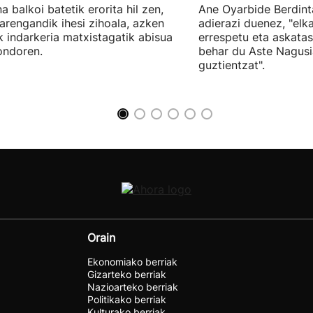
a balkoi batetik erorita hil zen,
Ane Oyarbide Berdint
iarengandik ihesi zihoala, azken
adierazi duenez, "elka
k indarkeria matxistagatik abisua
errespetu eta askata
ondoren.
behar du Aste Nagusi
guztientzat".
Orain
Ekonomiako berriak
Gizarteko berriak
Nazioarteko berriak
Politikako berriak
Kulturako berriak