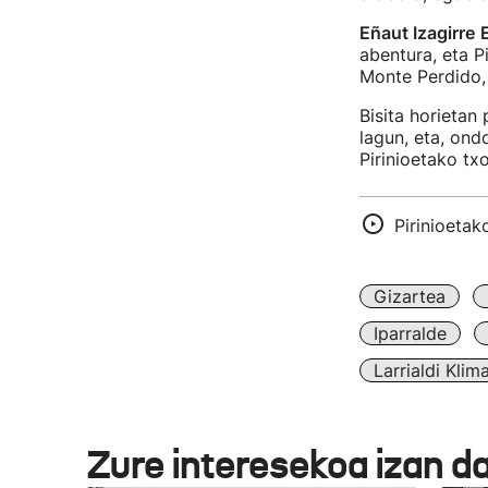
Eñaut Izagirre
E
abentura, eta P
Monte Perdido, 
Bisita horietan
lagun, eta, ondo
Pirinioetako tx
Pirinioetak
Gizartea
Iparralde
Larrialdi Klim
Zure interesekoa izan d