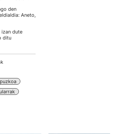
ngo den
ldialdia: Aneto,
 izan dute
o ditu
ak
puzkoa
ularrak