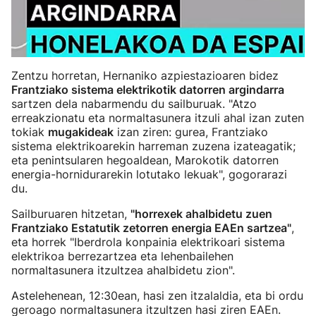
Zentzu horretan, Hernaniko azpiestazioaren bidez
Frantziako sistema elektrikotik datorren argindarra
sartzen dela nabarmendu du sailburuak. "Atzo
erreakzionatu eta normaltasunera itzuli ahal izan zuten
tokiak
mugakideak
izan ziren: gurea, Frantziako
sistema elektrikoarekin harreman zuzena izateagatik;
eta penintsularen hegoaldean, Marokotik datorren
energia-hornidurarekin lotutako lekuak", gogorarazi
du.
Sailburuaren hitzetan,
"horrexek ahalbidetu zuen
Frantziako Estatutik zetorren energia EAEn sartzea"
,
eta horrek "Iberdrola konpainia elektrikoari sistema
elektrikoa berrezartzea eta lehenbailehen
normaltasunera itzultzea ahalbidetu zion".
Astelehenean, 12:30ean, hasi zen itzalaldia, eta bi ordu
geroago normaltasunera itzultzen hasi ziren EAEn.