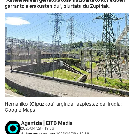
"Astelehenean gertatutakoak nazioarteko konexioen
garrantzia erakusten du", ziurtatu du Zupiriak.
Hernaniko (Gipuzkoa) argindar azpiestazioa. Irudia:
Google Maps
Agentzia | EITB Media
2025/04/29 - 19:36
Azken eguneratzea
2025/04/29 - 19:36