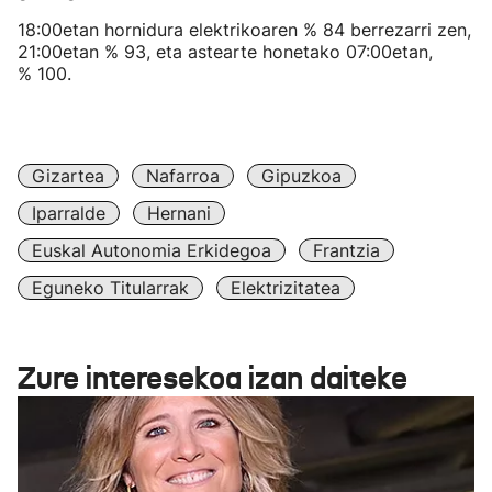
18:00etan hornidura elektrikoaren % 84 berrezarri zen,
21:00etan % 93, eta astearte honetako 07:00etan,
% 100.
Gizartea
Nafarroa
Gipuzkoa
Iparralde
Hernani
Euskal Autonomia Erkidegoa
Frantzia
Eguneko Titularrak
Elektrizitatea
Zure interesekoa izan daiteke