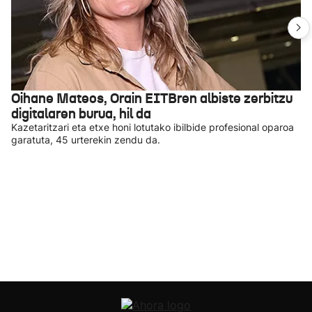
Oihane Mateos, Orain EITBren albiste zerbitzu
digitalaren burua, hil da
Kazetaritzari eta etxe honi lotutako ibilbide profesional oparoa
garatuta, 45 urterekin zendu da.