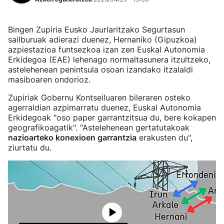
Bingen Zupiria Eusko Jaurlaritzako Segurtasun
sailburuak adierazi duenez, Hernaniko (Gipuzkoa)
azpiestazioa funtsezkoa izan zen Euskal Autonomia
Erkidegoa (EAE) lehenago normaltasunera itzultzeko,
astelehenean penintsula osoan izandako itzalaldi
masiboaren ondorioz.
Zupiriak Gobernu Kontseiluaren bileraren osteko
agerraldian azpimarratu duenez, Euskal Autonomia
Erkidegoak "oso paper garrantzitsua du, bere kokapen
geografikoagatik". "Astelehenean gertatutakoak
nazioarteko konexioen garrantzia
erakusten du",
ziurtatu du.