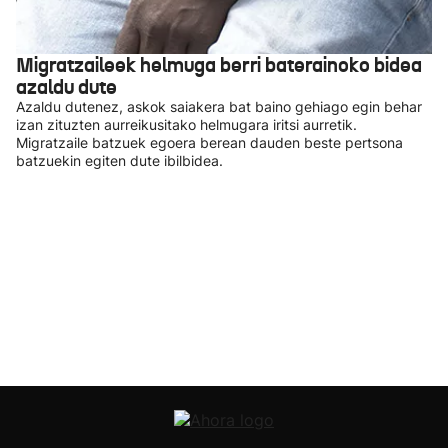
Migratzaileek helmuga berri baterainoko bidea
azaldu dute
Azaldu dutenez, askok saiakera bat baino gehiago egin behar
izan zituzten aurreikusitako helmugara iritsi aurretik.
Migratzaile batzuek egoera berean dauden beste pertsona
batzuekin egiten dute ibilbidea.