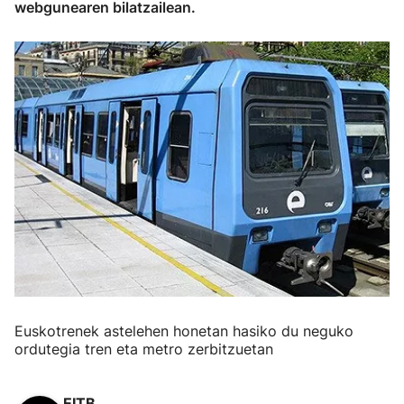
webgunearen bilatzailean.
Euskotrenek astelehen honetan hasiko du neguko
ordutegia tren eta metro zerbitzuetan
EITB