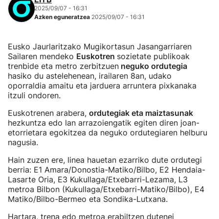
2025/09/07 - 16:31
Azken eguneratzea
2025/09/07 - 16:31
Eusko Jaurlaritzako Mugikortasun Jasangarriaren
Sailaren mendeko
Euskotren
sozietate publikoak
trenbide eta metro zerbitzuen
neguko ordutegia
hasiko du astelehenean, irailaren 8an, udako
oporraldia amaitu eta jarduera arruntera pixkanaka
itzuli ondoren.
Euskotrenen arabera,
ordutegiak eta maiztasunak
hezkuntza edo lan arrazoiengatik egiten diren joan-
etorrietara egokitzea da neguko ordutegiaren helburu
nagusia.
Hain zuzen ere, linea hauetan ezarriko dute ordutegi
berria: E1 Amara/Donostia-Matiko/Bilbo, E2 Hendaia-
Lasarte Oria, E3 Kukullaga/Etxebarri-Lezama, L3
metroa Bilbon (Kukullaga/Etxebarri-Matiko/Bilbo), E4
Matiko/Bilbo-Bermeo eta Sondika-Lutxana.
Hartara, trena edo metroa erabiltzen dutenei