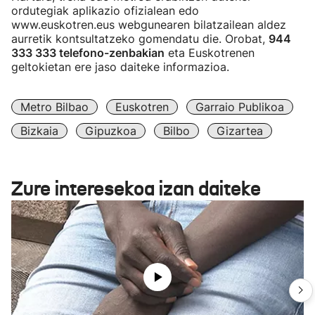
ordutegiak aplikazio ofizialean edo
www.euskotren.eus webgunearen bilatzailean aldez
aurretik kontsultatzeko gomendatu die. Orobat,
944
333 333 telefono-zenbakian
eta Euskotrenen
geltokietan ere jaso daiteke informazioa.
Metro Bilbao
Euskotren
Garraio Publikoa
Bizkaia
Gipuzkoa
Bilbo
Gizartea
Zure interesekoa izan daiteke