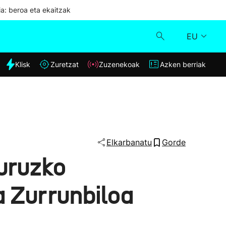
ia: beroa eta ekaitzak
EU
dia
Klisk
Zuretzat
Zuzenekoak
Azken berriak
Klisk
Zuzenekoak
Zuretzat
Elkarbanatu
Gorde
buruzko
Azken berriak
a Zurrunbiloa