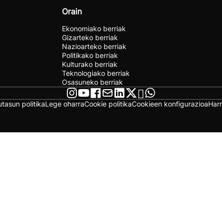
Orain
Ekonomiako berriak
Gizarteko berriak
Nazioarteko berriak
Politikako berriak
Kulturako berriak
Teknologiako berriak
Osasuneko berriak
utasun politika
Lege oharra
Cookie politika
Cookieen konfigurazioa
Har