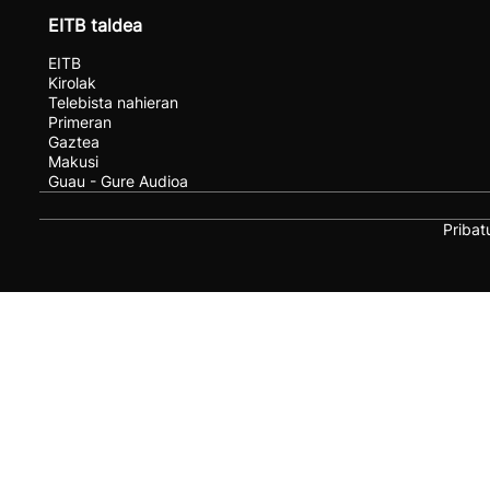
EITB taldea
EITB
Kirolak
Telebista nahieran
Primeran
Gaztea
Makusi
Guau - Gure Audioa
Pribat