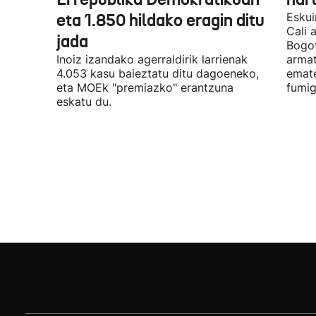
eta 1.850 hildako eragin ditu
Eskui
Cali 
jada
Bogot
Inoiz izandako agerraldirik larrienak
armat
4.053 kasu baieztatu ditu dagoeneko,
emate
eta MOEk "premiazko" erantzuna
fumig
eskatu du.