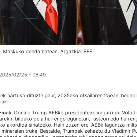
k, Moskuko denda batean. Argazkia: EFE
2025/02/25 - 08:49
ek hartuko dituzte gaur, 2025eko otsailaren 25ean, hedab
iak:
zioak:
Donald Trump AEBko presidenteak iragarri du Volodi
rekin bilduko dela hurrengo egunetan, "asteon edo hurreng
ko akordioa sinatzeko. Hain zuzen ere, AEBk laguntza mili
i, mineralen truke. Bestalde, Trumpek zehaztu du Vladimir Pu