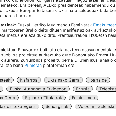
n akordio ekonomiko "garrantzitsuak" negoziatzen ari dela
emateko. Era berean, AEBko presidenteak nabarmendu du 
o liokeela Europar Batasunak Ukrainara soldaduak bidaltzea
dioaren barruan.
tazioak:
Euskal Herriko Mugimendu Feministak
Emakumeen
a martxoaren 8rako deitu dituen manifestazioak aurkeztuko 
eta mezua ere azalduko ditu. Prentsaurrekoa 11:00etan has
roiektua:
Elhuyarrek bultzatu eta gazteen osasun mentala 
rrunbiloa proiektua aurkeztuko dute Donostiako Ernest Llu
ik aurrera. Zurrunbiloa proiektu berria ETB1en ikusi ahalko 
ra, eta baita
Primeran
plataforman ere.
steak
Nafarroa
Ukrainako Gerra
Iparralde
Euskal Autonomia Erkidegoa
Errusia
Telebist
na Gerra
Eguneko Titularrak
Feminismoa
azioarteko Eguna
Sendagaiak
Volodimir Zelenski