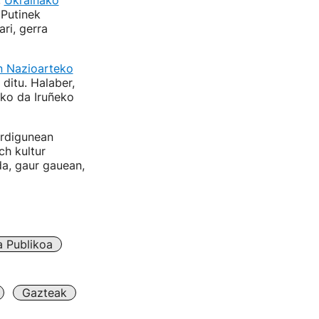
,
Ukrainako
Putinek
ri, gerra
 Nazioarteko
ditu. Halaber,
iko da Iruñeko
erdigunean
ch kultur
da, gaur gauean,
a Publikoa
Gazteak