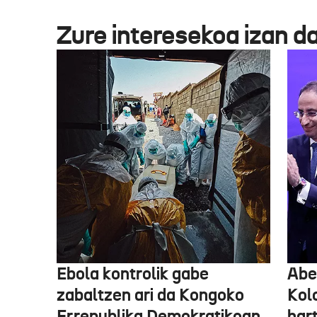
Zure interesekoa izan d
Ebola kontrolik gabe
Abe
zabaltzen ari da Kongoko
Kol
Errepublika Demokratikoan
har