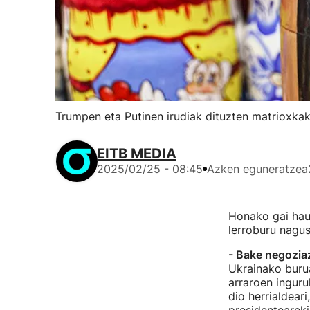
Trumpen eta Putinen irudiak dituzten matrioxka
EITB MEDIA
2025/02/25 - 08:45
Azken eguneratzea
Honako gai hau
lerroburu nagus
- Bake negozia
Ukrainako burua
arraroen inguru
dio herrialdear