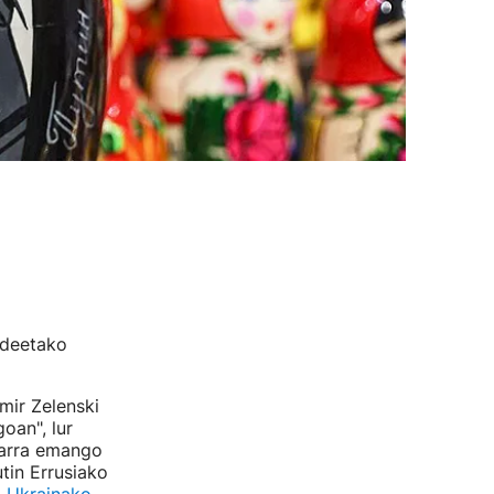
ideetako
mir Zelenski
oan", lur
tarra emango
tin Errusiako