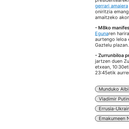
presidenteareki
gerrari amaiera
oniritzia emang
amaitzeko akor
- M8ko manifes
Eguna
ren harir
aurtengo leloa 
Gaztelu plazan.
- Zurrunbiloa p
jartzen duen Zu
etxean, 10:30et
23:45etik aurre
Munduko Albi
Vladimir Putin
Errusia-Ukrai
Emakumeen N