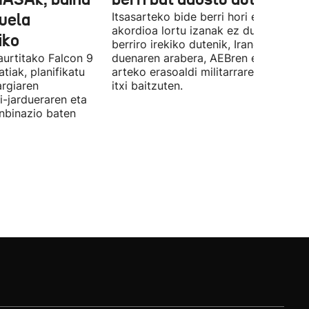
duela
Itsasarteko bide berri hori egiteko
akordioa lortu izanak ez du esan nahi
iko
berriro irekiko dutenik, Iranek zehazt
aurtitako Falcon 9
duenaren arabera, AEBren eta Israele
tiak, planifikatu
arteko erasoaldi militarraren ondorio
argiaren
itxi baitzuten.
i-jardueraren eta
onbinazio baten