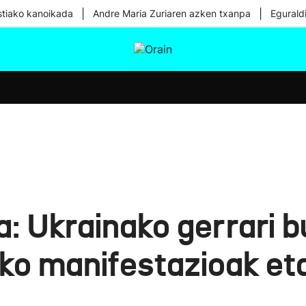
|
|
tiako kanoikada
Andre Maria Zuriaren azken txanpa
Egurald
tura
Ikusmiran
Egural
Osasuna
Teknologia
ra: Ukrainako gerrari 
ko manifestazioak et