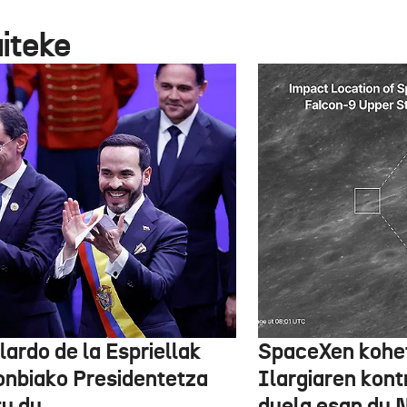
aiteke
lardo de la Espriellak
SpaceXen kohe
onbiako Presidentetza
Ilargiaren kont
tu du
duela esan du 