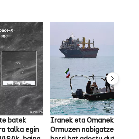
te batek
Iranek eta Omanek
ra talka egin
Ormuzen nabigatzeko bide
NASAk, baina
berri bat adostu dute