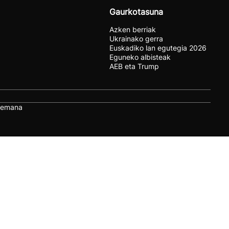
Gaurkotasuna
Azken berriak
Ukrainako gerra
Euskadiko lan egutegia 2026
Eguneko albisteak
AEB eta Trump
remana