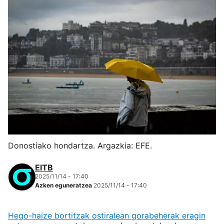
Donostiako hondartza. Argazkia: EFE.
EITB
2025/11/14 - 17:40
Azken eguneratzea
2025/11/14 - 17:40
Hego-haize bortitzak ostiralean gorabeherak eragin