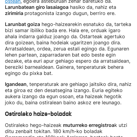
ostean
, egoera asteburuan zehar baretuko da.
Larunbatean giro lasaiagoa
hasiko da, nahiz eta
zirimiria
protagonista izango dugun, berriro ere.
Larunbat goiza
hego-haizearekin esnatuko da, tarteka
bizi samar ibiliko bada ere. Hala ere, orduak igaro
ahala indarra galduz joango da. Ostarteak agertuko
dira goizean, baina hodeiak ugaritzen joango dira.
Arratsaldean, ordea, zerua estali egingo da. Egunaren
lehen partean, zaparradaren bat edo beste egin
dezake, eta euri apur gehiago espero da arratsaldean,
bereziki barnealdean. Gainera, tenperaturak behera
egingo du pixka bat.
Igandean
, tenperaturak are gehiago jaitsiko dira, nahiz
eta giroa ez den desatsegina izango. Euria egiteko
aukera izango da egun osoan, eta haizeak hegotik
joko du, baina ostiralean baino askoz ere leunago.
Ostiraleko haize-boladak
Ostiraleko hego-haizeak
muturreko erregistroa
k utzi
ditu zenbait tokitan. 180 km/h-ko boladak