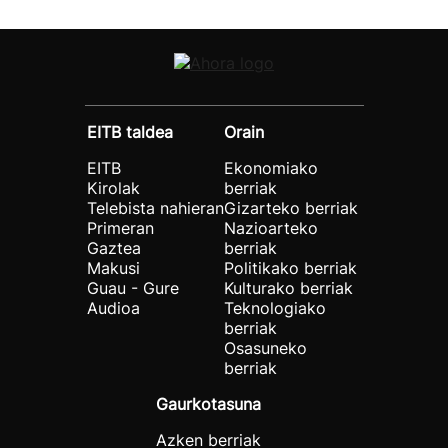
EITB taldea
Orain
EITB
Ekonomiako
Kirolak
berriak
Telebista nahieran
Gizarteko berriak
Primeran
Nazioarteko
Gaztea
berriak
Makusi
Politikako berriak
Guau - Gure
Kulturako berriak
Audioa
Teknologiako
berriak
Osasuneko
berriak
Gaurkotasuna
Azken berriak