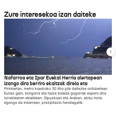
Zure interesekoa izan daiteke
Nafarroa eta Ipar Euskal Herria alertapean
izango dira berriro ekaitzak direla eta
Pirinioetan, metro koadroko 30 litro pila daitezke ordubetean.
Euriaz gain, txingorra eta haize bolada gogorrak espero dira
lurraldearen ekialdean. Gipuzkoan eta Araban, abisu horia
egongo da indarrean, prezipitazio handiagatik.