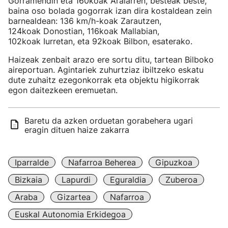
Gorramendin eta 160koak Aralarren, besteak beste,
baina oso bolada gogorrak izan dira kostaldean zein
barnealdean: 136 km/h-koak Zarautzen,
124koak Donostian, 116koak Mallabian,
102koak Iurretan, eta 92koak Bilbon, esaterako.
Haizeak zenbait arazo ere sortu ditu, tartean Bilboko
aireportuan. Agintariek zuhurtziaz ibiltzeko eskatu
dute zuhaitz ezegonkorrak eta objektu higikorrak
egon daitezkeen eremuetan.
Baretu da azken orduetan gorabehera ugari
eragin dituen haize zakarra
Iparralde
Nafarroa Beherea
Gipuzkoa
Bizkaia
Lapurdi
Eguraldia
Zuberoa
Araba
Gizartea
Nafarroa
Euskal Autonomia Erkidegoa