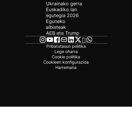
Ukrainako gerra
Euskadiko lan
egutegia 2026
Eguneko
albisteak
AEB eta Trump
Pribatutasun politika
Lege oharra
Cookie politika
Cookieen konfigurazioa
Harremana