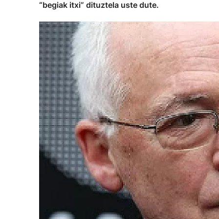
“begiak itxi” dituztela uste dute.