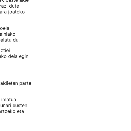
ek beste alde
razi dute
lara joateko
oela
ainiako
alatu du.
ztiei
eko deia egin
aldietan parte
armatua
tunari eusten
artzeko eta