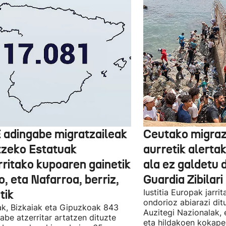
 adingabe migratzaileak
Ceutako migrazi
tzeko Estatuak
aurretik alertak
rritako kupoaren gainetik
ala ez galdetu 
, eta Nafarroa, berriz,
Guardia Zibilari
tik
Iustitia Europak jarri
ondorioz abiarazi dit
k, Bizkaiak eta Gipuzkoak 843
Auzitegi Nazionalak, 
abe atzerritar artatzen dituzte
eta hildakoen kokape