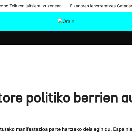
|
don Txikiren jaitsiera, zuzenean
Elkanoren lehorreratzea Getaria
tura
Ikusmiran
Egural
Osasuna
Teknologia
re politiko berrien 
itutako manifestazioa parte hartzeko deia egin du. Espain