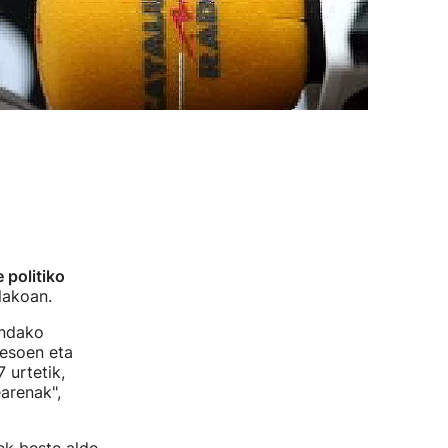
 politiko
lakoan.
andako
resoen eta
 urtetik,
arenak",