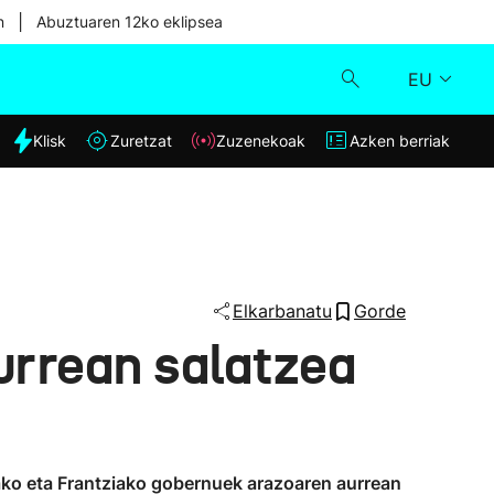
|
n
Abuztuaren 12ko eklipsea
EU
dia
Klisk
Zuretzat
Zuzenekoak
Azken berriak
Klisk
Zuzenekoak
Zuretzat
Elkarbanatu
Gorde
aurrean salatzea
Azken berriak
iako eta Frantziako gobernuek arazoaren aurrean