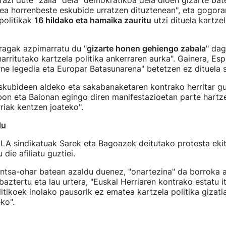
razi dute "zaila" dela "demokratikoa dela dioen gizarte bat
ea horrenbeste eskubide urratzen dituztenean", eta gogora
politikak
16 hildako eta hamaika zauritu
utzi dituela kartze
ragak azpimarratu du "
gizarte honen gehiengo zabala
" dag
rritutako kartzela politika ankerraren aurka". Gainera, Esp
e legedia eta Europar Batasunarena" betetzen ez dituela s
skubideen aldeko eta sakabanaketaren kontrako herritar gu
bon eta Baionan egingo diren manifestazioetan parte hartz
rriak kentzen joateko".
du
ELA sindikatuak Sarek eta Bagoazek deitutako protesta ekit
die afiliatu guztiei.
entsa-ohar batean azaldu duenez, "onartezina" da borroka 
baztertu eta lau urtera, "Euskal Herriaren kontrako estatu i
litikoek inolako pausorik ez ematea kartzela politika gizati
ko".