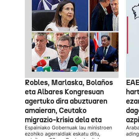
Robles, Marlaska, Bolaños
EAE
eta Albares Kongresuan
har
agertuko dira abuztuaren
eza
amaieran, Ceutako
dago
migrazio-krisia dela eta
azpi
Espainiako Gobernuak lau ministroen
Araba
ezohiko agerraldiak eskatu ditu,
ading