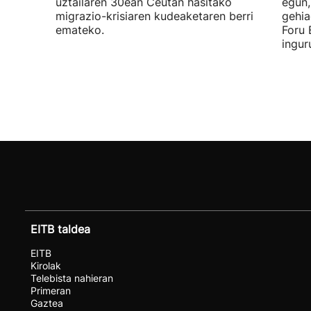
uztailaren 30ean Ceutan hasitako
egun,
migrazio-krisiaren kudeaketaren berri
gehia
emateko.
Foru 
ingur
EITB taldea
EITB
Kirolak
Telebista nahieran
Primeran
Gaztea