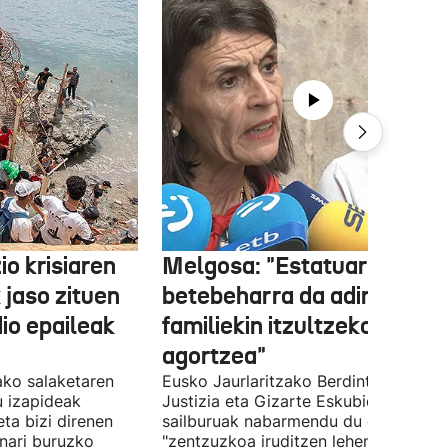
o krisiaren
Melgosa: "Estatuaren lehe
 jaso zituen
betebeharra da adingabea
dio epaileak
familiekin itzultzeko bideak
agortzea"
tako salaketaren
Eusko Jaurlaritzako Berdintasun,
u izapideak
Justizia eta Gizarte Eskubideetako
eta bizi direnen
sailburuak nabarmendu du ez zaiola
nari buruzko
"zentzuzkoa iruditzen lehen erantzun