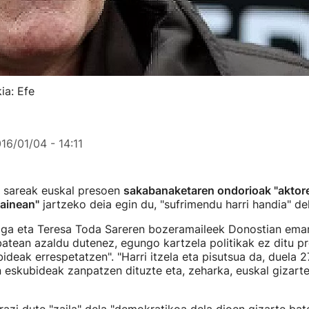
ia: Efe
16/01/04 - 14:11
n sareak euskal presoen
sakabanaketaren ondorioak "aktore
gainean"
jartzeko deia egin du, "sufrimendu harri handia" de
ga eta Teresa Toda Sareren bozeramaileek Donostian em
atean azaldu dutenez, egungo kartzela politikak ez ditu p
ideak errespetatzen". "Harri itzela eta pisutsua da, duela 27
 eskubideak zanpatzen dituzte eta, zeharka, euskal gizarte