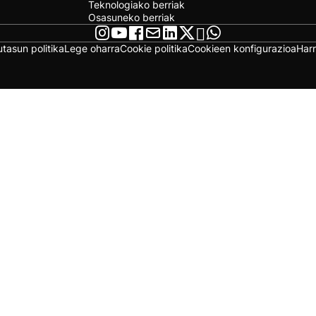
Teknologiako berriak
Osasuneko berriak
utasun politika
Lege oharra
Cookie politika
Cookieen konfigurazioa
Har