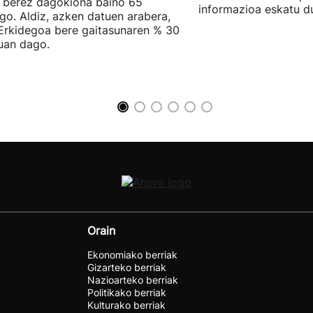
 berez dagokiona baino 65
informazioa eskatu d
go. Aldiz, azken datuen arabera,
Erkidegoa bere gaitasunaren % 30
uan dago.
Orain
Ekonomiako berriak
Gizarteko berriak
Nazioarteko berriak
Politikako berriak
Kulturako berriak