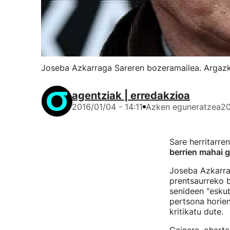
Joseba Azkarraga Sareren bozeramailea. Argazk
agentziak | erredakzioa
2016/01/04 - 14:11
Azken eguneratzea
20
Sare herritarre
berrien mahai 
Joseba Azkarra
prentsaurreko b
senideen "eskub
pertsona horien
kritikatu dute.