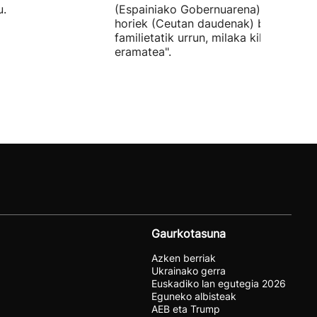
u.
(Espainiako Gobernuarena) adingabe
horiek (Ceutan daudenak) beren
familietatik urrun, milaka kilometrotar
eramatea".
Gaurkotasuna
Azken berriak
Ukrainako gerra
Euskadiko lan egutegia 2026
Eguneko albisteak
AEB eta Trump