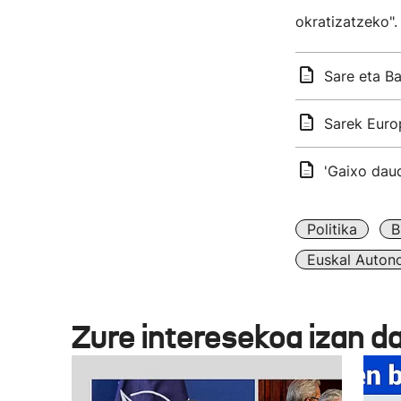
okratizatzeko".
Sare eta Ba
Sarek Europ
'Gaixo dau
Politika
B
Euskal Auton
Zure interesekoa izan d