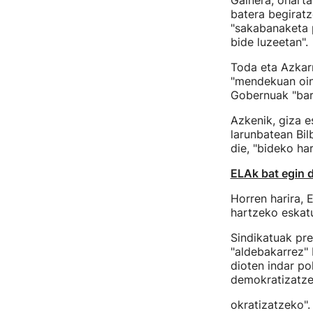
Gainera, oharta
batera begiratz
"sakabanaketa 
bide luzeetan".
Toda eta Azkar
"mendekuan oina
Gobernuak "barn
Azkenik, giza e
larunbatean Bil
die, "bideko ha
ELAk bat egin 
Horren harira, 
hartzeko eskatu 
Sindikatuak pr
"aldebakarrez" 
dioten indar po
demokratizatze
okratizatzeko".