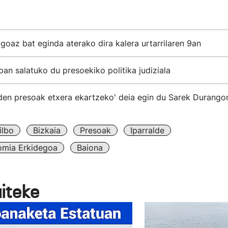
goaz bat eginda aterako dira kalera urtarrilaren 9an
an salatuko du presoekiko politika judiziala
den presoak etxera ekartzeko' deia egin du Sarek Durango
ilbo
Bizkaia
Presoak
Iparralde
omia Erkidegoa
Baiona
aiteke