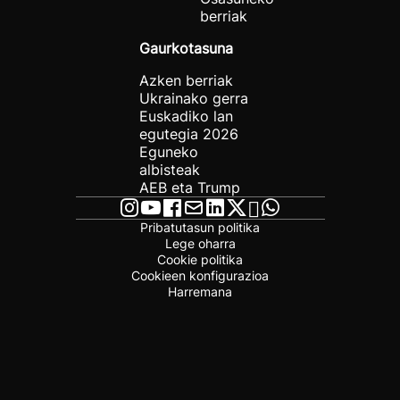
berriak
Gaurkotasuna
Azken berriak
Ukrainako gerra
Euskadiko lan
egutegia 2026
Eguneko
albisteak
AEB eta Trump
Pribatutasun politika
Lege oharra
Cookie politika
Cookieen konfigurazioa
Harremana