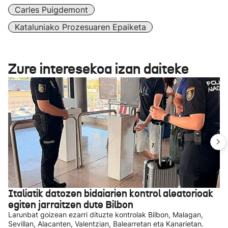
Carles Puigdemont
Kataluniako Prozesuaren Epaiketa
Zure interesekoa izan daiteke
Italiatik datozen bidaiarien kontrol aleatorioak
egiten jarraitzen dute Bilbon
Larunbat goizean ezarri dituzte kontrolak Bilbon, Malagan,
Sevillan, Alacanten, Valentzian, Balearretan eta Kanarietan.