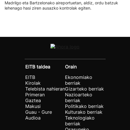
Madrilgo eta Bartzelonako aireportuetan, aldiz, ordu batzuk
lehenago hasi ziren ausazko kontrolak egiten.
EITB taldea
Orain
EITB
Ekonomiako
Kirolak
berriak
Telebista nahieran
Gizarteko berriak
Primeran
Nazioarteko
Gaztea
berriak
Makusi
Politikako berriak
Guau - Gure
Kulturako berriak
Audioa
Teknologiako
berriak
Osasuneko