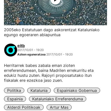
2005eko Estatutuan dago askorentzat Kataluniako
egungo egoeraren abiapuntua
eitb
2017/10/01 - 19:20
Azken eguneratzea
2017/10/01 - 19:20
Herritarrek babes zabala eman zioten
erreferendumean, baina Madrilen errekurritu eta
edukiz hustu zuten. Rajoyri proposatutako itun
fiskalak ere ezezkoa jaso zuen.
Politika
Katalunia
Espainiako Gobernua
Espainia
Kataluniako Erreferenduma
Alderdi Politikoak
Artur Mas