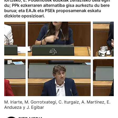
lortzeko; E. Podemosek edukiak zehazteko deia egin
du; PPk ezkerraren alternatiba gisa aurkeztu du bere
burua; eta EAJk eta PSEk proposamenak eskatu
dizkiote oposizioari.
M. Iriarte, M. Gorrotxategi, C. Iturgaiz, A. Martínez, E.
Andueza y J. Egibar