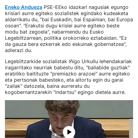
Eneko Andueza
PSE-EEko idazkari nagusiak egungo
krisiari aurre egiteko sozialistek egindako kudeaketa
aldarrikatu du, "bai Euskadin, bai Espainian, bai Europa
osoan". "Erakutsi dugu krisiei aurre egiteko beste
modu bat zegoela", nabarmendu du Eusko
Legebiltzarrean, politika orokorreko eztabaidan. "Ez
da gauza bera ezkerrak edo eskuinak gobernatzea",
adierazi du.
Legebiltzarkide sozialistak Iñigo Urkullu lehendakariak
iragarritako neurriak babestu ditu, "baliabide guztiak"
erabiliko baitituzte "premiazko arazoei" aurre egiteko
eta pertsonak babesteko, eta aitortu egin du garai
"zailak" datozela, baina aurreratu du
kogobernantzarekin "indartsu" egingo dietela aurre.