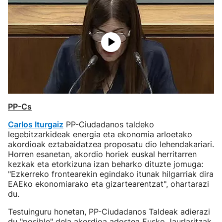
PP-Cs
Carlos Iturgaiz
PP-Ciudadanos taldeko
legebitzarkideak energia eta ekonomia arloetako
akordioak eztabaidatzea proposatu dio lehendakariari.
Horren esanetan, akordio horiek euskal herritarren
kezkak eta etorkizuna izan beharko dituzte jomuga:
"Ezkerreko frontearekin egindako itunak hilgarriak dira
EAEko ekonomiarako eta gizartearentzat", ohartarazi
du.
Testuinguru honetan, PP-Ciudadanos Taldeak adierazi
du "posible" dela akordioa adostea Eusko Jaurlaritzak