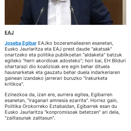
EAJ
Joseba Egibar
EAJko bozeramailearen esanetan,
Eusko Jaurlaritza eta EAJ prest daude "akatsak"
onartzeko eta politika publikoetan "aldaketa" batzuk
egiteko "herri akordioak adosteko"; hori bai, EH Bilduri
ohartarazi dio koalizioak ere egin behar dituela
hausnarketak eta gauzatu behar duela indarkeriaren
gainean izandako jarrerari buruzko "irakurketa
kritikoa".
Ezinezkoa da, izan ere, aurrera egitea, Egibarren
esanetan, "iraganari amnesia ezarrita". Horrez gain,
Politika Orokorreko Eztabaidan, Egibarrek esan du
Eusko Jaurlaritza "konpromisoak betetzen" ari dela,
"zailtasunak zailtasun".