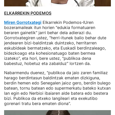
ELKARREKIN PODEMOS
Miren Gorrotxategi
Elkarrekin Podemos-IUren
bozeramaileak itun horien "edukia formatuaren
beraren gainetik" jarri behar dela adierazi du.
Gorrotxategiren ustez, "herri-itunek balio behar dute
jendearen bizi-baldintzak duintzeko, herritarren
eskubideak bermatzeko, eta Euskadi berdinzaleago,
bidezkoago eta kohesionatuago baten bermea
izateko", eta hori, bere ustez, "publikoa dena
babestuz, hobetuz eta zabalduz" lortzen da.
Nabarmendu duenez, "publikoa da jaio zaren familiaz
harago berdintasun baldintzak ematen dizkiguna,
berdin hemen edo Senegalen jaioz gero, berdin bulego
batean, tornu batean edo supermerkatu bateko kutxan
lan egin edo Nerbioi ibaiaren alde batera edo bestera
bizi. Publikoa da etxeko langileari eta exekutibo
gorenari tratu bera ematen diona".