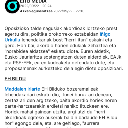
EITB MEDIA
2022/09/22 - 20:24
Azken eguneratzea
2022/09/22 - 22:10
Oposizioko talde nagusiak akordioak lortzeko prest
agertu dira, politika orokorreko eztabaidan
Iñigo
Urkullu
lehendakariak bost "herri-itun" eskaini eta
gero. Hori bai, akordio horien edukiak zehaztea eta
"norabidea aldatzea" eskatu diote. Euren aldetik,
Eusko Jaurlaritza sostengatzen duten alderdiek, EAJk
eta PSE-EEk, euren kudeaketa defendatu dute, eta
proposamenak aurkezteko deia egin diote oposizioari.
EH BILDU
Maddalen Iriarte
EH Bilduko bozeramaileak
lehendakariari eskatu dio, itunei buruz ari denean,
zertaz ari den argitzeko, baita akordio horiek noren
parte-hartzearekin erdietsi nahiko lituzkeen ere.
Horiek mahai gainean utzita, argi utzi du "herri
akordioak egiteko aukerak baldin badaude EH Bildu
hor" egongo dela, eta, are gehiago, "aurrera