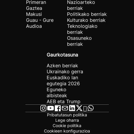
Primeran
Nazioarteko
Gaztea
berriak
Makusi
Politikako berriak
Guau - Gure
Kulturako berriak
Audioa
Teknologiako
berriak
Osasuneko
berriak
Gaurkotasuna
Azken berriak
Ukrainako gerra
Euskadiko lan
egutegia 2026
Eguneko
albisteak
AEB eta Trump
Pribatutasun politika
Lege oharra
Cookie politika
Cookieen konfigurazioa