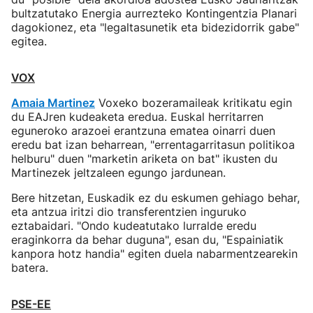
bultzatutako Energia aurrezteko Kontingentzia Planari
dagokionez, eta "legaltasunetik eta bidezidorrik gabe"
egitea.
VOX
Amaia Martinez
Voxeko bozeramaileak kritikatu egin
du EAJren kudeaketa eredua. Euskal herritarren
eguneroko arazoei erantzuna ematea oinarri duen
eredu bat izan beharrean, "errentagarritasun politikoa
helburu" duen "marketin ariketa on bat" ikusten du
Martinezek jeltzaleen egungo jardunean.
Bere hitzetan, Euskadik ez du eskumen gehiago behar,
eta antzua iritzi dio transferentzien inguruko
eztabaidari. "Ondo kudeatutako lurralde eredu
eraginkorra da behar duguna", esan du, "Espainiatik
kanpora hotz handia" egiten duela nabarmentzearekin
batera.
PSE-EE