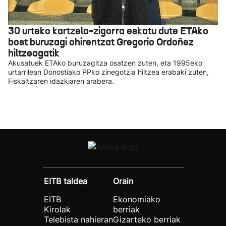
30 urteko kartzela-zigorra eskatu dute ETAko
bost buruzagi ohirentzat Gregorio Ordoñez
hiltzeagatik
Akusatuek ETAko buruzagitza osatzen zuten, eta 1995eko
urtarrilean Donostiako PPko zinegotzia hiltzea erabaki zuten,
Fiskaltzaren idazkiaren arabera.
EITB taldea
Orain
EITB
Ekonomiako
Kirolak
berriak
Telebista nahieran
Gizarteko berriak