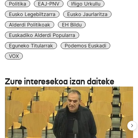
Politika
EAJ-PNV
Iñigo Urkullu
Eusko Legebiltzarra
Eusko Jaurlaritza
Alderdi Politikoak
EH Bildu
Euskadiko Alderdi Popularra
Eguneko Titularrak
Podemos Euskadi
VOX
Zure interesekoa izan daiteke