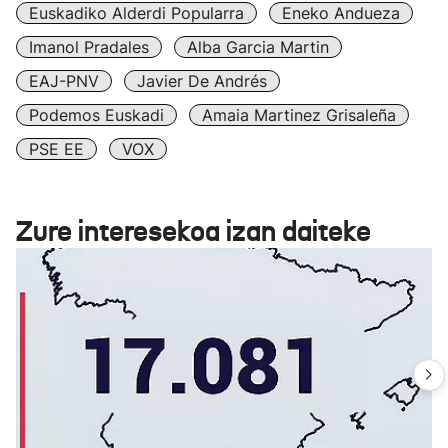
Euskadiko Alderdi Popularra
Eneko Andueza
Imanol Pradales
Alba Garcia Martin
EAJ-PNV
Javier De Andrés
Podemos Euskadi
Amaia Martinez Grisaleña
PSE EE
VOX
Zure interesekoa izan daiteke