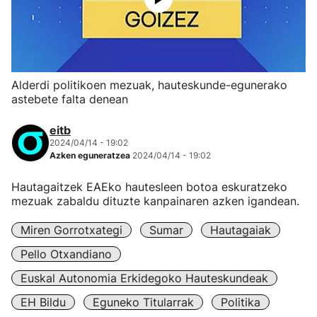
Alderdi politikoen mezuak, hauteskunde-egunerako
astebete falta denean
eitb
2024/04/14 - 19:02
Azken eguneratzea
2024/04/14 - 19:02
Hautagaitzek EAEko hautesleen botoa eskuratzeko
mezuak zabaldu dituzte kanpainaren azken igandean.
Miren Gorrotxategi
Sumar
Hautagaiak
Pello Otxandiano
Euskal Autonomia Erkidegoko Hauteskundeak
EH Bildu
Eguneko Titularrak
Politika