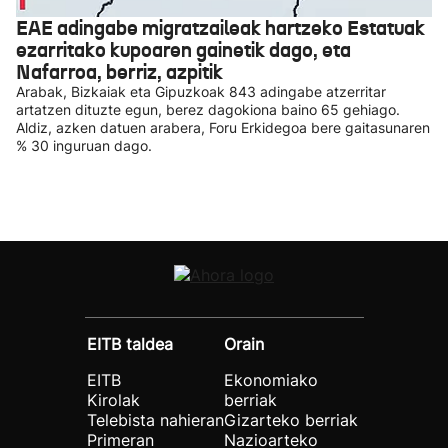
EAE adingabe migratzaileak hartzeko Estatuak
ezarritako kupoaren gainetik dago, eta
Nafarroa, berriz, azpitik
Arabak, Bizkaiak eta Gipuzkoak 843 adingabe atzerritar
artatzen dituzte egun, berez dagokiona baino 65 gehiago.
Aldiz, azken datuen arabera, Foru Erkidegoa bere gaitasunaren
% 30 inguruan dago.
EITB taldea
Orain
EITB
Ekonomiako
Kirolak
berriak
Telebista nahieran
Gizarteko berriak
Primeran
Nazioarteko