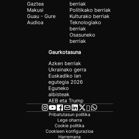
Gaztea
berriak
Makusi
Politikako berriak
Guau - Gure
Kulturako berriak
Audioa
Teknologiako
berriak
Osasuneko
berriak
Gaurkotasuna
Azken berriak
Ukrainako gerra
Euskadiko lan
egutegia 2026
Eguneko
albisteak
AEB eta Trump
Pribatutasun politika
Lege oharra
Cookie politika
Cookieen konfigurazioa
Harremana