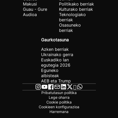
Makusi
Politikako berriak
Guau - Gure
Kulturako berriak
Audioa
Teknologiako
berriak
Osasuneko
berriak
Gaurkotasuna
Azken berriak
Ukrainako gerra
Euskadiko lan
egutegia 2026
Eguneko
albisteak
AEB eta Trump
Pribatutasun politika
Lege oharra
Cookie politika
Cookieen konfigurazioa
Harremana