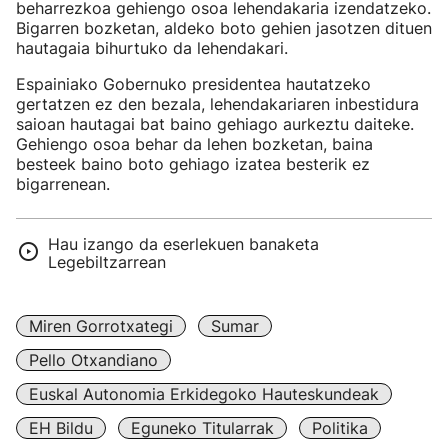
beharrezkoa gehiengo osoa lehendakaria izendatzeko.
Bigarren bozketan, aldeko boto gehien jasotzen dituen
hautagaia bihurtuko da lehendakari.
Espainiako Gobernuko presidentea hautatzeko
gertatzen ez den bezala, lehendakariaren inbestidura
saioan hautagai bat baino gehiago aurkeztu daiteke.
Gehiengo osoa behar da lehen bozketan, baina
besteek baino boto gehiago izatea besterik ez
bigarrenean.
Hau izango da eserlekuen banaketa
Legebiltzarrean
Miren Gorrotxategi
Sumar
Pello Otxandiano
Euskal Autonomia Erkidegoko Hauteskundeak
EH Bildu
Eguneko Titularrak
Politika