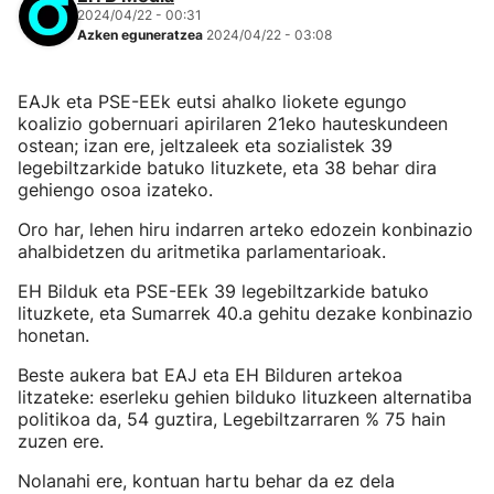
2024/04/22 - 00:31
Azken eguneratzea
2024/04/22 - 03:08
EAJk eta PSE-EEk eutsi ahalko liokete egungo
koalizio gobernuari apirilaren 21eko hauteskundeen
ostean; izan ere, jeltzaleek eta sozialistek 39
legebiltzarkide batuko lituzkete, eta 38 behar dira
gehiengo osoa izateko.
Oro har, lehen hiru indarren arteko edozein konbinazio
ahalbidetzen du aritmetika parlamentarioak.
EH Bilduk eta PSE-EEk 39 legebiltzarkide batuko
lituzkete, eta Sumarrek 40.a gehitu dezake konbinazio
honetan.
Beste aukera bat EAJ eta EH Bilduren artekoa
litzateke: eserleku gehien bilduko lituzkeen alternatiba
politikoa da, 54 guztira, Legebiltzarraren % 75 hain
zuzen ere.
Nolanahi ere, kontuan hartu behar da ez dela