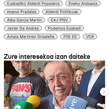
Euskadiko Alderdi Popularra
Eneko Andueza
Imanol Pradales
Alderdi Politikoak
Alba Garcia Martin
EAJ-PNV
Javier De Andrés
Podemos Euskadi
Amaia Martinez Grisaleña
PSE EE
VOX
Zure interesekoa izan daiteke