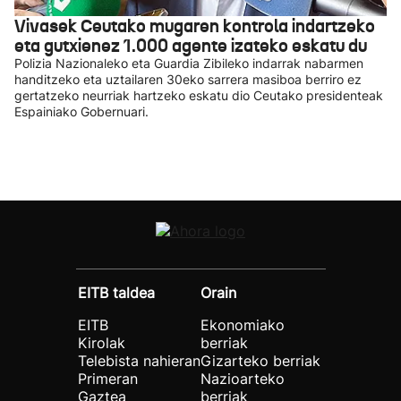
Vivasek Ceutako mugaren kontrola indartzeko
eta gutxienez 1.000 agente izateko eskatu du
Polizia Nazionaleko eta Guardia Zibileko indarrak nabarmen
handitzeko eta uztailaren 30eko sarrera masiboa berriro ez
gertatzeko neurriak hartzeko eskatu dio Ceutako presidenteak
Espainiako Gobernuari.
EITB taldea
Orain
EITB
Ekonomiako
Kirolak
berriak
Telebista nahieran
Gizarteko berriak
Primeran
Nazioarteko
Gaztea
berriak