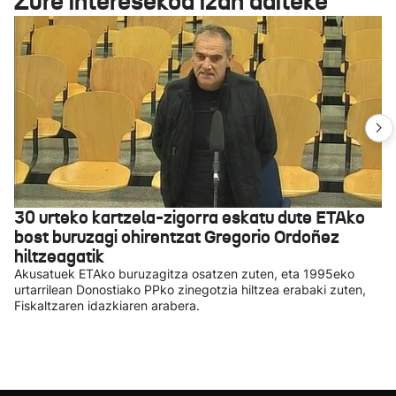
Zure interesekoa izan daiteke
30 urteko kartzela-zigorra eskatu dute ETAko
bost buruzagi ohirentzat Gregorio Ordoñez
hiltzeagatik
Akusatuek ETAko buruzagitza osatzen zuten, eta 1995eko
urtarrilean Donostiako PPko zinegotzia hiltzea erabaki zuten,
Fiskaltzaren idazkiaren arabera.