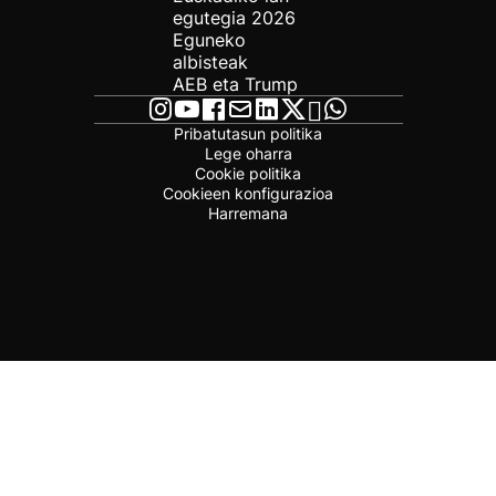
egutegia 2026
Eguneko
albisteak
AEB eta Trump
Pribatutasun politika
Lege oharra
Cookie politika
Cookieen konfigurazioa
Harremana