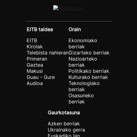
EITB taldea
Orain
EITB
Ekonomiako
Kirolak
berriak
Telebista nahieran
Gizarteko berriak
Primeran
Nazioarteko
Gaztea
berriak
Makusi
Politikako berriak
Guau - Gure
Kulturako berriak
Audioa
Teknologiako
berriak
Osasuneko
berriak
Gaurkotasuna
Azken berriak
Ukrainako gerra
Euskadiko lan