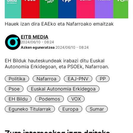
Hauek izan dira EAEko eta Nafarroako emaitzak
EITB MEDIA
2024/06/10 - 08:24
Azken eguneratzea
2024/06/10 - 08:24
EH Bilduk hauteskundeak irabazi ditu Euskal
Autonomia Erkidegoan, eta PSOEk, Nafarroan.
Politika
Nafarroa
EAJ-PNV
PP
Psoe
Euskal Autonomia Erkidegoa
EH Bildu
Podemos
VOX
Eguneko Titularrak
Europa
Sumar