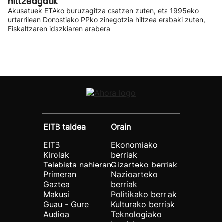
hiltzeagatik
Akusatuek ETAko buruzagitza osatzen zuten, eta 1995eko
urtarrilean Donostiako PPko zinegotzia hiltzea erabaki zuten,
Fiskaltzaren idazkiaren arabera.
EITB taldea
Orain
EITB
Ekonomiako
Kirolak
berriak
Telebista nahieran
Gizarteko berriak
Primeran
Nazioarteko
Gaztea
berriak
Makusi
Politikako berriak
Guau - Gure
Kulturako berriak
Audioa
Teknologiako