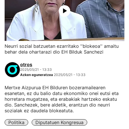
Neurri sozial batzuetan ezarritako ''blokeoa'' amaitu
behar dela ohartarazi dio EH Bilduk Sanchezi
otros
2025/05/21 - 13:33
Azken eguneratzea
2025/05/21 - 13:33
Mertxe Aizpurua EH Bilduren bozeramailearen
esanetan, ez du balio datu ekonomiko onei eutsi eta
horretara mugatzea, eta erabakiak hartzeko eskatu
dio. Sanchezek, bere aldetik, erantzun dio neurri
sozialak ez daudela blokeatuta.
Politika
Diputatuen Kongresua