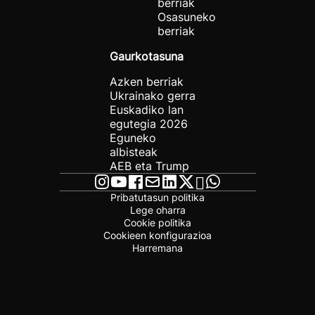
berriak
Osasuneko
berriak
Gaurkotasuna
Azken berriak
Ukrainako gerra
Euskadiko lan
egutegia 2026
Eguneko
albisteak
AEB eta Trump
Pribatutasun politika
Lege oharra
Cookie politika
Cookieen konfigurazioa
Harremana