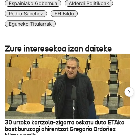
Espainiako Gobernua
Alderdi Politikoak
Pedro Sanchez
EH Bildu
Eguneko Titularrak
Zure interesekoa izan daiteke
30 urteko kartzela-zigorra eskatu dute ETAko
bost buruzagi ohirentzat Gregorio Ordoñez