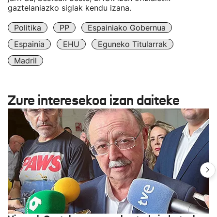
gaztelaniazko siglak kendu izana.
Politika
PP
Espainiako Gobernua
Espainia
EHU
Eguneko Titularrak
Madril
Zure interesekoa izan daiteke