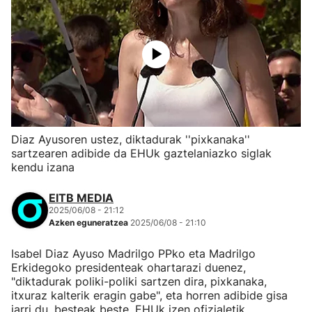
Diaz Ayusoren ustez, diktadurak ''pixkanaka''
sartzearen adibide da EHUk gaztelaniazko siglak
kendu izana
EITB MEDIA
2025/06/08 - 21:12
Azken eguneratzea
2025/06/08 - 21:10
Isabel Diaz Ayuso Madrilgo PPko eta Madrilgo
Erkidegoko presidenteak ohartarazi duenez,
"diktadurak poliki-poliki sartzen dira, pixkanaka,
itxuraz kalterik eragin gabe", eta horren adibide gisa
jarri du, besteak beste, EHUk izen ofizialetik