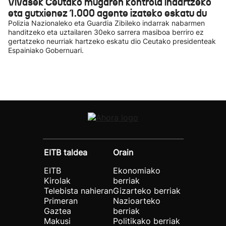
Vivasek Ceutako mugaren kontrola indartzeko
eta gutxienez 1.000 agente izateko eskatu du
Polizia Nazionaleko eta Guardia Zibileko indarrak nabarmen
handitzeko eta uztailaren 30eko sarrera masiboa berriro ez
gertatzeko neurriak hartzeko eskatu dio Ceutako presidenteak
Espainiako Gobernuari.
EITB taldea
Orain
EITB
Ekonomiako
Kirolak
berriak
Telebista nahieran
Gizarteko berriak
Primeran
Nazioarteko
Gaztea
berriak
Makusi
Politikako berriak