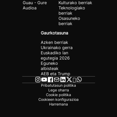
Guau - Gure
Kulturako berriak
Audioa
Teknologiako
berriak
Osasuneko
berriak
Gaurkotasuna
Azken berriak
Ukrainako gerra
Euskadiko lan
egutegia 2026
Eguneko
albisteak
AEB eta Trump
Pribatutasun politika
Lege oharra
Cookie politika
Cookieen konfigurazioa
Harremana