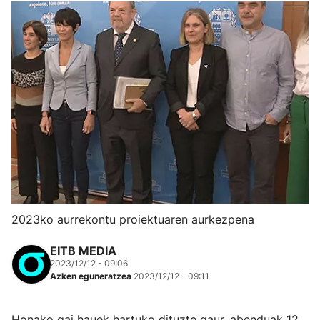
2023ko aurrekontu proiektuaren aurkezpena
EITB MEDIA
2023/12/12 - 09:06
Azken eguneratzea
2023/12/12 - 09:11
Honako gai hauek hartuko dituzte gaur, abenduak 12,