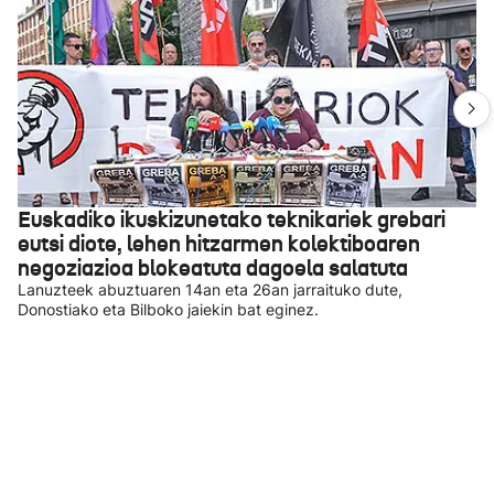
Euskadiko ikuskizunetako teknikariek grebari
eutsi diote, lehen hitzarmen kolektiboaren
negoziazioa blokeatuta dagoela salatuta
Lanuzteek abuztuaren 14an eta 26an jarraituko dute,
Donostiako eta Bilboko jaiekin bat eginez.