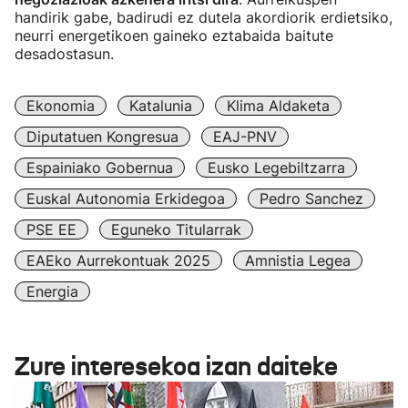
handirik gabe, badirudi ez dutela akordiorik erdietsiko,
neurri energetikoen gaineko eztabaida baitute
desadostasun.
Ekonomia
Katalunia
Klima Aldaketa
Diputatuen Kongresua
EAJ-PNV
Espainiako Gobernua
Eusko Legebiltzarra
Euskal Autonomia Erkidegoa
Pedro Sanchez
PSE EE
Eguneko Titularrak
EAEko Aurrekontuak 2025
Amnistia Legea
Energia
Zure interesekoa izan daiteke