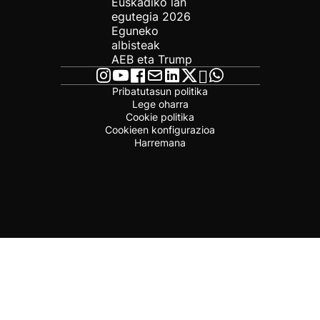
Euskadiko lan
egutegia 2026
Eguneko
albisteak
AEB eta Trump
Pribatutasun politika
Lege oharra
Cookie politika
Cookieen konfigurazioa
Harremana