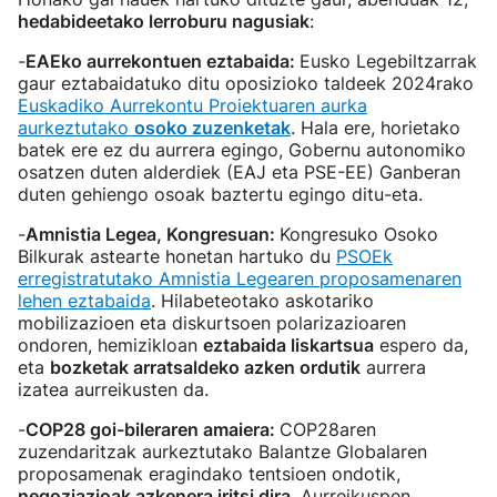
hedabideetako lerroburu nagusiak
:
-
EAEko aurrekontuen eztabaida
:
Eusko Legebiltzarrak
gaur eztabaidatuko ditu oposizioko taldeek 2024rako
Euskadiko Aurrekontu Proiektuaren aurka
aurkeztutako
osoko zuzenketak
. Hala ere, horietako
batek ere ez du aurrera egingo, Gobernu autonomiko
osatzen duten alderdiek (EAJ eta PSE-EE) Ganberan
duten gehiengo osoak baztertu egingo ditu-eta.
-
Amnistia Legea, Kongresuan:
Kongresuko Osoko
Bilkurak astearte honetan hartuko du
PSOEk
erregistratutako Amnistia Legearen proposamenaren
lehen eztabaida
. Hilabeteotako askotariko
mobilizazioen eta diskurtsoen polarizazioaren
ondoren, hemizikloan
eztabaida liskartsua
espero da,
eta
bozketak arratsaldeko azken ordutik
aurrera
izatea aurreikusten da.
-
COP28 goi-bileraren amaiera:
COP28aren
zuzendaritzak aurkeztutako Balantze Globalaren
proposamenak eragindako tentsioen ondotik,
negoziazioak azkenera iritsi dira
. Aurreikuspen