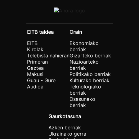
EITB taldea
Orain
EITB
Ekonomiako
Kirolak
berriak
Telebista nahieran
Gizarteko berriak
Primeran
Nazioarteko
Gaztea
berriak
Makusi
Politikako berriak
Guau - Gure
Kulturako berriak
Audioa
Teknologiako
berriak
Osasuneko
berriak
Gaurkotasuna
Azken berriak
Ukrainako gerra