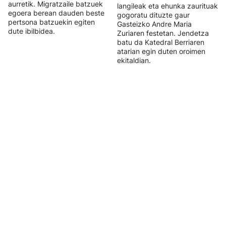
aurretik. Migratzaile batzuek
langileak eta ehunka zaurituak
egoera berean dauden beste
gogoratu dituzte gaur
pertsona batzuekin egiten
Gasteizko Andre Maria
dute ibilbidea.
Zuriaren festetan. Jendetza
batu da Katedral Berriaren
atarian egin duten oroimen
ekitaldian.