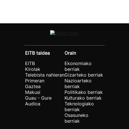
EITB taldea
Orain
EITB
Ekonomiako
Kirolak
berriak
Telebista nahieran
Gizarteko berriak
Primeran
Nazioarteko
Gaztea
berriak
Makusi
Politikako berriak
Guau - Gure
Kulturako berriak
Audioa
Teknologiako
berriak
Osasuneko
berriak