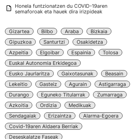
Honela funtzionatzen du COVID-19aren
semaforoak eta hauek dira irizpideak
Gizartea
Bilbo
Araba
Bizkaia
Gipuzkoa
Santurtzi
Osakidetza
Azpeitia
Elgoibar
Espainia
Tolosa
Euskal Autonomia Erkidegoa
Eusko Jaurlaritza
Gaixotasunak
Beasain
Lekeitio
Gasteiz
Agurain
Astigarraga
Durango
Eguneko Titularrak
Zumarraga
Azkoitia
Ordizia
Medikuak
Sendagaiak
Erizaintza
Alarma-Egoera
Covid-19aren Aldaera Berriak
Deseskalatze Faseak