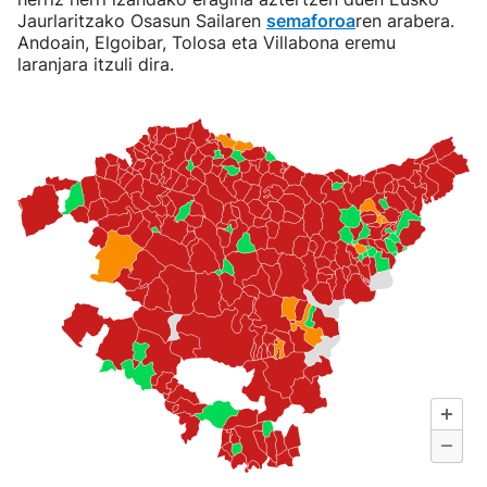
Jaurlaritzako Osasun Sailaren
semaforoa
ren arabera.
Andoain, Elgoibar, Tolosa eta Villabona eremu
laranjara itzuli dira.