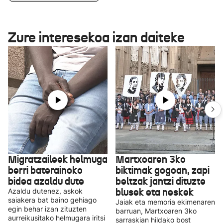
Zure interesekoa izan daiteke
Migratzaileek helmuga
Martxoaren 3ko
berri baterainoko
biktimak gogoan, zapi
bidea azaldu dute
beltzak jantzi dituzte
blusek eta neskek
Azaldu dutenez, askok
saiakera bat baino gehiago
Jaiak eta memoria ekimenaren
egin behar izan zituzten
barruan, Martxoaren 3ko
aurreikusitako helmugara iritsi
sarraskian hildako bost