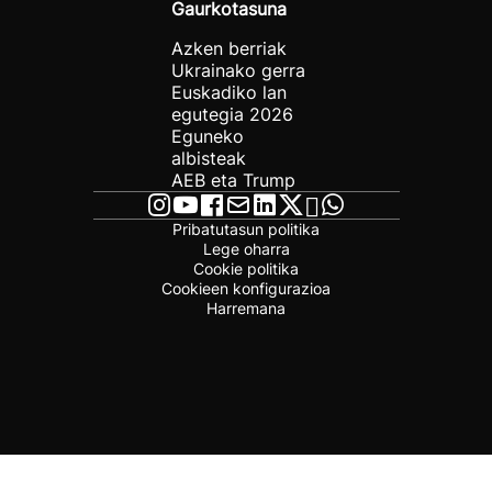
Gaurkotasuna
Azken berriak
Ukrainako gerra
Euskadiko lan
egutegia 2026
Eguneko
albisteak
AEB eta Trump
Pribatutasun politika
Lege oharra
Cookie politika
Cookieen konfigurazioa
Harremana