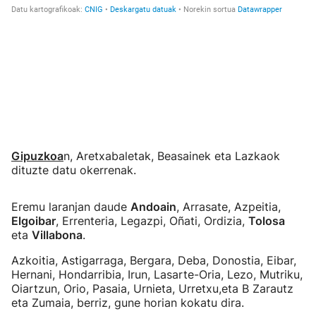
Gipuzkoa
n, Aretxabaletak, Beasainek eta Lazkaok
dituzte datu okerrenak.
Eremu laranjan daude
Andoain
, Arrasate, Azpeitia,
Elgoibar
, Errenteria, Legazpi, Oñati, Ordizia,
Tolosa
eta
Villabona
.
Azkoitia, Astigarraga, Bergara, Deba, Donostia, Eibar,
Hernani, Hondarribia, Irun, Lasarte-Oria, Lezo, Mutriku,
Oiartzun, Orio, Pasaia, Urnieta, Urretxu,eta B Zarautz
eta Zumaia, berriz, gune horian kokatu dira.