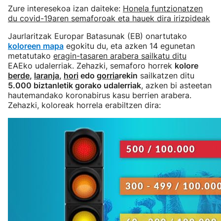
Zure interesekoa izan daiteke:
Honela funtzionatzen
du covid-19aren semaforoak eta hauek dira irizpideak
Jaurlaritzak Europar Batasunak (EB) onartutako
koloreen mapa
egokitu du, eta azken 14 egunetan
metatutako
eragin-tasaren arabera sailkatu ditu
EAEko udalerriak. Zehazki, semaforo horrek
kolore
berde
,
laranja
,
hori
edo
gorria
rekin
sailkatzen ditu
5.000 biztanletik gorako udalerriak
, azken bi asteetan
hautemandako koronabirus kasu berrien arabera.
Zehazki, koloreak horrela erabiltzen dira: