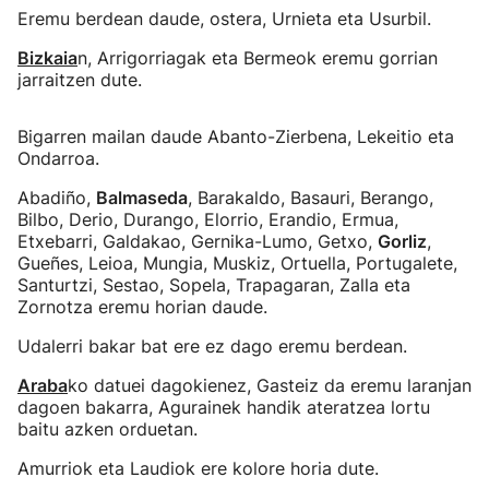
Eremu berdean daude, ostera, Urnieta eta Usurbil.
Bizkaia
n, Arrigorriagak eta Bermeok eremu gorrian
jarraitzen dute.
Bigarren mailan daude Abanto-Zierbena, Lekeitio eta
Ondarroa.
Abadiño,
Balmaseda
, Barakaldo, Basauri, Berango,
Bilbo, Derio, Durango, Elorrio, Erandio, Ermua,
Etxebarri, Galdakao, Gernika-Lumo, Getxo,
Gorliz
,
Gueñes, Leioa, Mungia, Muskiz, Ortuella, Portugalete,
Santurtzi, Sestao, Sopela, Trapagaran, Zalla eta
Zornotza eremu horian daude.
Udalerri bakar bat ere ez dago eremu berdean.
Araba
ko datuei dagokienez, Gasteiz da eremu laranjan
dagoen bakarra, Agurainek handik ateratzea lortu
baitu azken orduetan.
Amurriok eta Laudiok ere kolore horia dute.