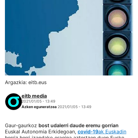
Argazkia: eitb.eus
eitb media
2021/01/05 - 13:49
Azken eguneratzea
2021/01/05 - 13:49
Gaur-gaurkoz
bost udalerri daude eremu gorrian
Euskal Autonomia Erkidegoan,
covid-19
ak Euskadin
herriz herri izandako eragina aztertzen duen Eusko