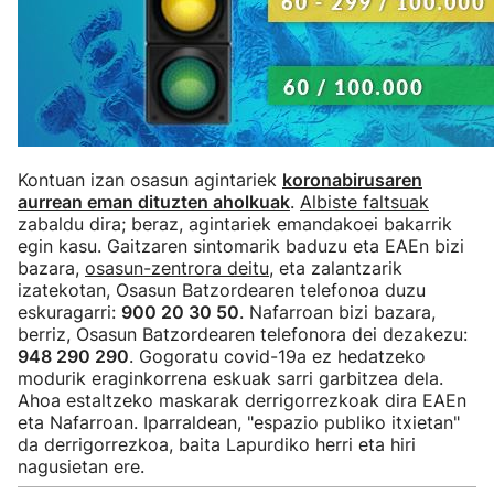
Kontuan izan osasun agintariek
koronabirusaren
aurrean eman dituzten aholkuak
.
Albiste faltsuak
zabaldu dira; beraz, agintariek emandakoei bakarrik
egin kasu. Gaitzaren sintomarik baduzu eta EAEn bizi
bazara,
osasun-zentrora deitu
, eta zalantzarik
izatekotan, Osasun Batzordearen telefonoa duzu
eskuragarri:
900 20 30 50
. Nafarroan bizi bazara,
berriz, Osasun Batzordearen telefonora dei dezakezu:
948 290 290
. Gogoratu covid-19a ez hedatzeko
modurik eraginkorrena eskuak sarri garbitzea dela.
Ahoa estaltzeko maskarak derrigorrezkoak dira EAEn
eta Nafarroan. Iparraldean, "espazio publiko itxietan"
da derrigorrezkoa, baita Lapurdiko herri eta hiri
nagusietan ere.