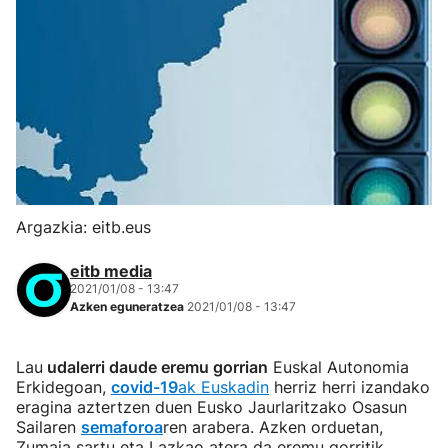
Argazkia: eitb.eus
eitb media
2021/01/08 - 13:47
Azken eguneratzea
2021/01/08 - 13:47
Lau
udalerri daude eremu gorrian
Euskal Autonomia
Erkidegoan,
covid-19
ak Euskadin
herriz herri izandako
eragina aztertzen duen Eusko Jaurlaritzako Osasun
Sailaren
semaforoa
ren arabera. Azken orduetan,
Zumaia sartu eta Lazkao atera da eremu gorritik.