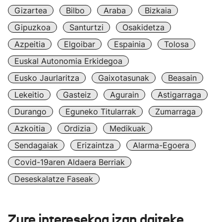
Gizartea
Bilbo
Araba
Bizkaia
Gipuzkoa
Santurtzi
Osakidetza
Azpeitia
Elgoibar
Espainia
Tolosa
Euskal Autonomia Erkidegoa
Eusko Jaurlaritza
Gaixotasunak
Beasain
Lekeitio
Gasteiz
Agurain
Astigarraga
Durango
Eguneko Titularrak
Zumarraga
Azkoitia
Ordizia
Medikuak
Sendagaiak
Erizaintza
Alarma-Egoera
Covid-19aren Aldaera Berriak
Deseskalatze Faseak
Zure interesekoa izan daiteke