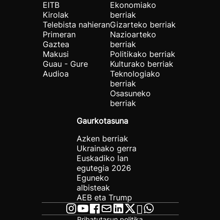
EITB
Ekonomiako
Kirolak
berriak
Telebista nahieran
Gizarteko berriak
Primeran
Nazioarteko
Gaztea
berriak
Makusi
Politikako berriak
Guau - Gure
Kulturako berriak
Audioa
Teknologiako
berriak
Osasuneko
berriak
Gaurkotasuna
Azken berriak
Ukrainako gerra
Euskadiko lan
egutegia 2026
Eguneko
albisteak
AEB eta Trump
Pribatutasun politika