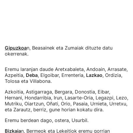
Gipuzkoa
n, Beasainek eta Zumaiak dituzte datu
okerrenak.
Eremu laranjan daude Aretxabaleta, Andoain, Arrasate,
Azpeitia,
Deba
, Elgoibar, Errenteria,
Lazkao
, Ordizia,
Tolosa eta Villabona.
Azkoitia, Astigarraga, Bergara, Donostia, Eibar,
Hernani, Hondarribia, Irun, Lasarte-Oria, Legazpi, Lezo,
Mutriku, Oiartzun, Oñati, Orio, Pasaia, Urnieta, Urretxu,
eta Zarautz, berriz, gune horian kokatu dira.
Eremu berdean dago, ostera, Usurbil.
Bizkaia
n, Bermeok eta Lekeitiok eremu gorrian