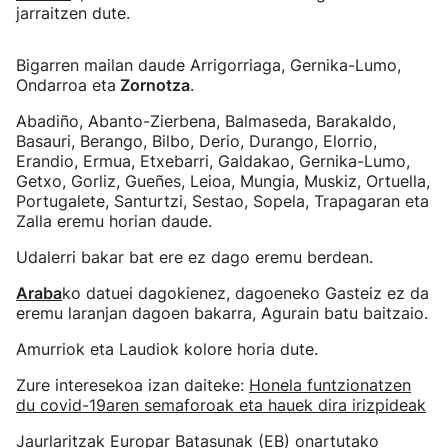
jarraitzen dute.
Bigarren mailan daude Arrigorriaga, Gernika-Lumo,
Ondarroa eta
Zornotza
.
Abadiño, Abanto-Zierbena, Balmaseda, Barakaldo,
Basauri, Berango, Bilbo, Derio, Durango, Elorrio,
Erandio, Ermua, Etxebarri, Galdakao, Gernika-Lumo,
Getxo, Gorliz, Gueñes, Leioa, Mungia, Muskiz, Ortuella,
Portugalete, Santurtzi, Sestao, Sopela, Trapagaran eta
Zalla eremu horian daude.
Udalerri bakar bat ere ez dago eremu berdean.
Araba
ko datuei dagokienez, dagoeneko Gasteiz ez da
eremu laranjan dagoen bakarra, Agurain batu baitzaio.
Amurriok eta Laudiok kolore horia dute.
Zure interesekoa izan daiteke:
Honela funtzionatzen
du covid-19aren semaforoak eta hauek dira irizpideak
Jaurlaritzak Europar Batasunak (EB) onartutako