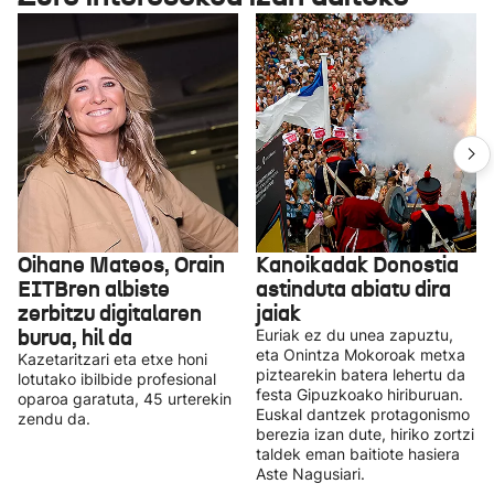
Oihane Mateos, Orain
Kanoikadak Donostia
EITBren albiste
astinduta abiatu dira
zerbitzu digitalaren
jaiak
burua, hil da
Euriak ez du unea zapuztu,
eta Onintza Mokoroak metxa
Kazetaritzari eta etxe honi
piztearekin batera lehertu da
lotutako ibilbide profesional
festa Gipuzkoako hiriburuan.
oparoa garatuta, 45 urterekin
Euskal dantzek protagonismo
zendu da.
berezia izan dute, hiriko zortzi
taldek eman baitiote hasiera
Aste Nagusiari.