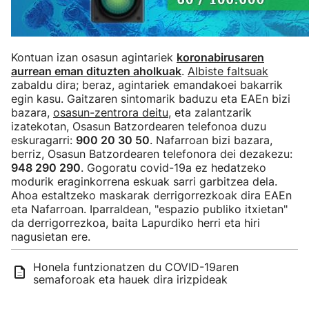
Kontuan izan osasun agintariek
koronabirusaren
aurrean eman dituzten aholkuak
.
Albiste faltsuak
zabaldu dira; beraz, agintariek emandakoei bakarrik
egin kasu. Gaitzaren sintomarik baduzu eta EAEn bizi
bazara,
osasun-zentrora deitu
, eta zalantzarik
izatekotan, Osasun Batzordearen telefonoa duzu
eskuragarri:
900 20 30 50
. Nafarroan bizi bazara,
berriz, Osasun Batzordearen telefonora dei dezakezu:
948 290 290
. Gogoratu covid-19a ez hedatzeko
modurik eraginkorrena eskuak sarri garbitzea dela.
Ahoa estaltzeko maskarak derrigorrezkoak dira EAEn
eta Nafarroan. Iparraldean, "espazio publiko itxietan"
da derrigorrezkoa, baita Lapurdiko herri eta hiri
nagusietan ere.
Honela funtzionatzen du COVID-19aren
semaforoak eta hauek dira irizpideak