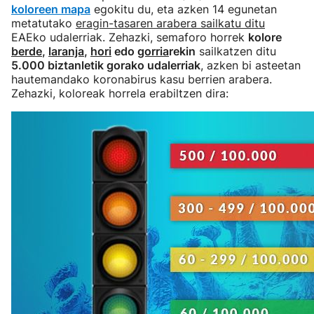
koloreen mapa
egokitu du, eta azken 14 egunetan
metatutako
eragin-tasaren arabera sailkatu ditu
EAEko udalerriak. Zehazki, semaforo horrek
kolore
berde
,
laranja
,
hori
edo
gorria
rekin
sailkatzen ditu
5.000 biztanletik gorako udalerriak
, azken bi asteetan
hautemandako koronabirus kasu berrien arabera.
Zehazki, koloreak horrela erabiltzen dira: