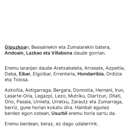
Gipuzkoa
n, Beasainekin eta Zumaiarekin batera,
Andoain, Lazkao eta Villabona
daude gorrian.
Eremu laranjan daude Aretxabaleta, Arrasate, Azpeitia,
Deba,
Eibar
, Elgoibar, Errenteria,
Hondarribia
, Ordizia
eta Tolosa.
Azkoitia, Astigarraga, Bergara, Donostia, Hernani, Irun,
Lasarte-Oria, Legazpi, Lezo, Mutriku, Oiartzun, Oñati,
Orio, Pasaia, Urnieta, Urretxu, Zarautz eta Zumarraga,
berriz, gune horian kokatu dira. Hainbat egunez
berdez egon ostean,
Usurbil
eremu horia sartu da.
Eremu berdean, beraz, ez dago udalerririk.