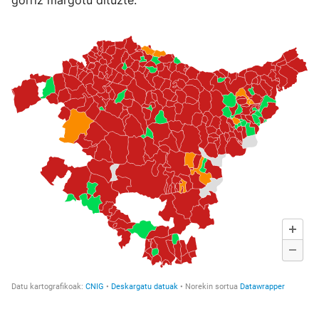
gorriz margotu dituzte.