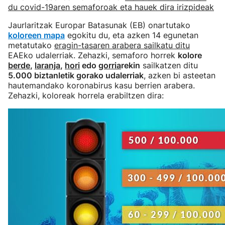
du covid-19aren semaforoak eta hauek dira irizpideak
Jaurlaritzak Europar Batasunak (EB) onartutako
koloreen mapa
egokitu du, eta azken 14 egunetan
metatutako
eragin-tasaren arabera sailkatu ditu
EAEko udalerriak. Zehazki, semaforo horrek
kolore
berde
,
laranja
,
hori
edo
gorria
rekin
sailkatzen ditu
5.000 biztanletik gorako udalerriak
, azken bi asteetan
hautemandako koronabirus kasu berrien arabera.
Zehazki, koloreak horrela erabiltzen dira: