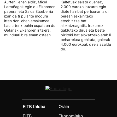
Aurten, lehen aldiz, Mikel
Kaltetuak salatu duenez,
Larrañagak egin du Elkanoren
2.000 euroko iruzurra egin
papera, eta Saioa Etxeberria
diote hainbat pertsonari aldi
izan da tripulante modura
berean eskainitako
irten den lehen emakumea.
etxebizitza bat
Lau urterik behin ospatzen du
alokatzeagatik. Iruzurrez
Getariak Elkanoren iritsiera,
galdutako dirua eta beste
munduari bira eman ostean.
bizitoki bat alokatzeko erabili
beharrekoa gehituta, galerak
4.000 eurokoak direla azaldu
du.
EITB taldea
Orain
EITB
Ekonomiako