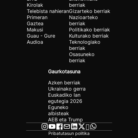
Kirolak
berriak
Telebista nahieran
Gizarteko berriak
Primeran
Nazioarteko
Gaztea
berriak
Makusi
Politikako berriak
Guau - Gure
Kulturako berriak
Audioa
Teknologiako
berriak
Osasuneko
berriak
Gaurkotasuna
Azken berriak
Ukrainako gerra
Euskadiko lan
egutegia 2026
Eguneko
albisteak
AEB eta Trump
Pribatutasun politika