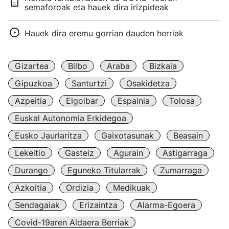
semaforoak eta hauek dira irizpideak
Hauek dira eremu gorrian dauden herriak
Gizartea
Bilbo
Araba
Bizkaia
Gipuzkoa
Santurtzi
Osakidetza
Azpeitia
Elgoibar
Espainia
Tolosa
Euskal Autonomia Erkidegoa
Eusko Jaurlaritza
Gaixotasunak
Beasain
Lekeitio
Gasteiz
Agurain
Astigarraga
Durango
Eguneko Titularrak
Zumarraga
Azkoitia
Ordizia
Medikuak
Sendagaiak
Erizaintza
Alarma-Egoera
Covid-19aren Aldaera Berriak