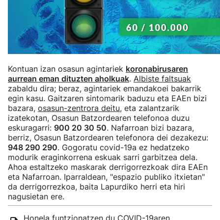
Kontuan izan osasun agintariek
koronabirusaren
aurrean eman dituzten aholkuak
.
Albiste faltsuak
zabaldu dira; beraz, agintariek emandakoei bakarrik
egin kasu. Gaitzaren sintomarik baduzu eta EAEn bizi
bazara,
osasun-zentrora deitu
, eta zalantzarik
izatekotan, Osasun Batzordearen telefonoa duzu
eskuragarri:
900 20 30 50
. Nafarroan bizi bazara,
berriz, Osasun Batzordearen telefonora dei dezakezu:
948 290 290
. Gogoratu covid-19a ez hedatzeko
modurik eraginkorrena eskuak sarri garbitzea dela.
Ahoa estaltzeko maskarak derrigorrezkoak dira EAEn
eta Nafarroan. Iparraldean, "espazio publiko itxietan"
da derrigorrezkoa, baita Lapurdiko herri eta hiri
nagusietan ere.
Honela funtzionatzen du COVID-19aren