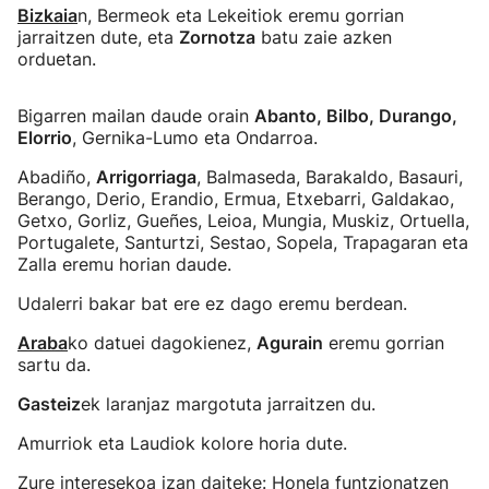
Bizkaia
n, Bermeok eta Lekeitiok eremu gorrian
jarraitzen dute, eta
Zornotza
batu zaie azken
orduetan.
Bigarren mailan daude orain
Abanto, Bilbo, Durango,
Elorrio
, Gernika-Lumo eta Ondarroa.
Abadiño,
Arrigorriaga
, Balmaseda, Barakaldo, Basauri,
Berango, Derio, Erandio, Ermua, Etxebarri, Galdakao,
Getxo, Gorliz, Gueñes, Leioa, Mungia, Muskiz, Ortuella,
Portugalete, Santurtzi, Sestao, Sopela, Trapagaran eta
Zalla eremu horian daude.
Udalerri bakar bat ere ez dago eremu berdean.
Araba
ko datuei dagokienez,
Agurain
eremu gorrian
sartu da.
Gasteiz
ek laranjaz margotuta jarraitzen du.
Amurriok eta Laudiok kolore horia dute.
Zure interesekoa izan daiteke:
Honela funtzionatzen