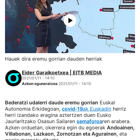
Hauek dira eremu gorrian dauden herriak
Eider Garaikoetxea | EITB MEDIA
2021/01/11 - 14:10
Azken eguneratzea
2021/01/11 - 14:10
Bederatzi udalerri daude eremu gorrian
Euskal
Autonomia Erkidegoan,
covid-19
ak Euskadin
herriz
herri izandako eragina aztertzen duen Eusko
Jaurlaritzako Osasun Sailaren
semaforoa
ren arabera.
Azken orduetan, okerrera egin du egoerak
Andoainen,
Villabonan, Lazkaon, Zornotzan eta Agurainen
, eta