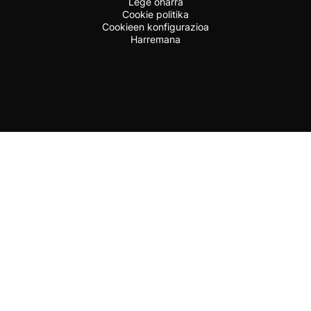
Lege oharra
Cookie politika
Cookieen konfigurazioa
Harremana