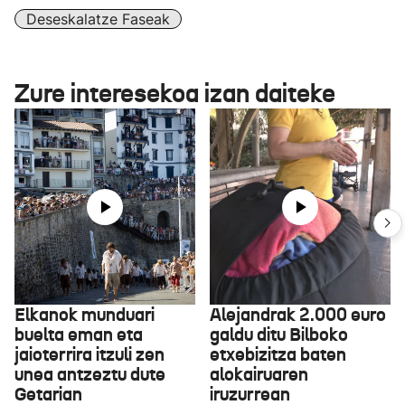
Deseskalatze Faseak
Zure interesekoa izan daiteke
Elkanok munduari
Alejandrak 2.000 euro
buelta eman eta
galdu ditu Bilboko
jaioterrira itzuli zen
etxebizitza baten
unea antzeztu dute
alokairuaren
Getarian
iruzurrean