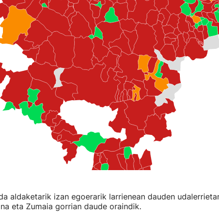
 da aldaketarik izan egoerarik larrienean dauden udalerrieta
ona eta Zumaia gorrian daude oraindik.