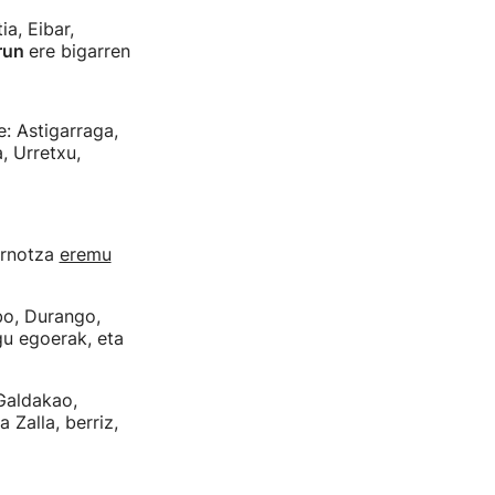
a, Eibar,
run
ere bigarren
e: Astigarraga,
, Urretxu,
ornotza
eremu
bo, Durango,
gu egoerak, eta
 Galdakao,
a Zalla, berriz,