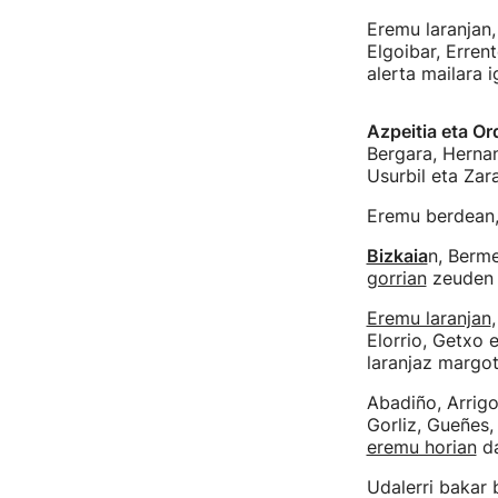
Eremu laranjan,
Elgoibar, Erren
alerta mailara 
Azpeitia eta Or
Bergara, Hernani
Usurbil eta Zara
Eremu berdean, 
Bizkaia
n, Berm
gorrian
zeuden a
Eremu laranjan
Elorrio, Getxo
laranjaz margo
Abadiño, Arrigo
Gorliz, Gueñes,
eremu horian
da
Udalerri bakar