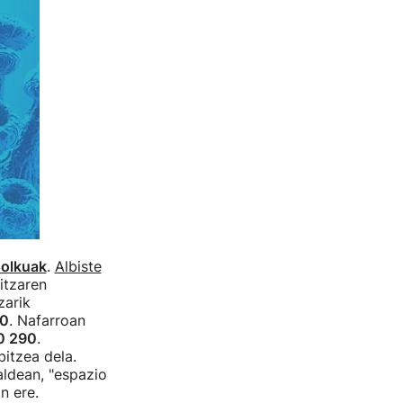
holkuak
.
Albiste
itzaren
zarik
50
. Nafarroan
0 290
.
itzea dela.
aldean, "espazio
n ere.