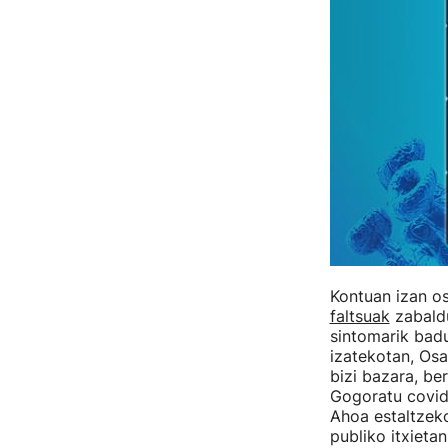
Kontuan izan o
faltsuak
zabaldu
sintomarik bad
izatekotan, Os
bizi bazara, be
Gogoratu covid
Ahoa estaltzeko
publiko itxietan