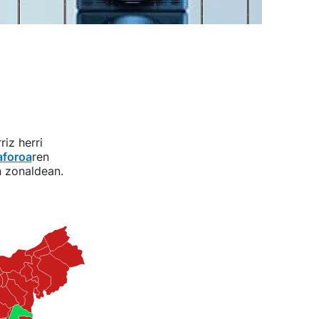
riz herri
foroa
ren
 zonaldean.