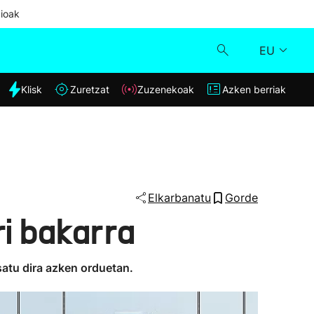
ioak
EU
dia
Klisk
Zuretzat
Zuzenekoak
Azken berriak
Klisk
Zuzenekoak
Zuretzat
Elkarbanatu
Gorde
ri bakarra
Azken berriak
satu dira azken orduetan.