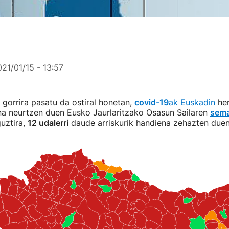
21/01/15 - 13:57
gorrira pasatu da ostiral honetan,
covid-19
ak Euskadin
her
na neurtzen duen Eusko Jaurlaritzako Osasun Sailaren
sema
guztira,
12 udalerri
daude arriskurik handiena zehazten duen