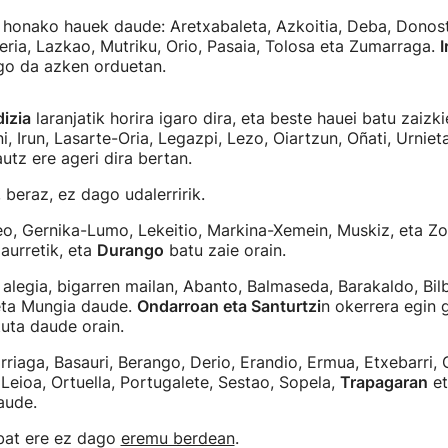
 honako hauek daude: Aretxabaleta, Azkoitia, Deba, Donosti
teria, Lazkao, Mutriku, Orio, Pasaia, Tolosa eta Zumarraga.
I
igo da azken orduetan.
dizia
laranjatik horira igaro dira, eta beste hauei batu zaizki
, Irun, Lasarte-Oria, Legazpi, Lezo, Oiartzun, Oñati, Urnieta
utz ere ageri dira bertan.
beraz, ez dago udalerririk.
eo, Gernika-Lumo, Lekeitio, Markina-Xemein, Muskiz, eta Z
urretik, eta
Durango
batu zaie orain.
, alegia, bigarren mailan, Abanto, Balmaseda, Barakaldo, Bil
 eta Mungia daude.
Ondarroan eta Santurtzi
n okerrera egin 
tuta daude orain.
rriaga, Basauri, Berango, Derio, Erandio, Ermua, Etxebarri,
 Leioa, Ortuella, Portugalete, Sestao, Sopela,
Trapagaran
et
ude.
 bat ere ez dago
eremu berdean
.