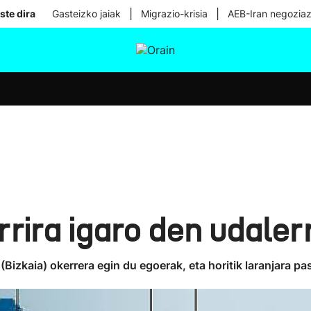
|
|
ste dira
Gasteizko jaiak
Migrazio-krisia
AEB-Iran negoziaz
tura
Ikusmiran
Egural
Osasuna
Teknologia
rira igaro den udaler
Bizkaia) okerrera egin du egoerak, eta horitik laranjara pa