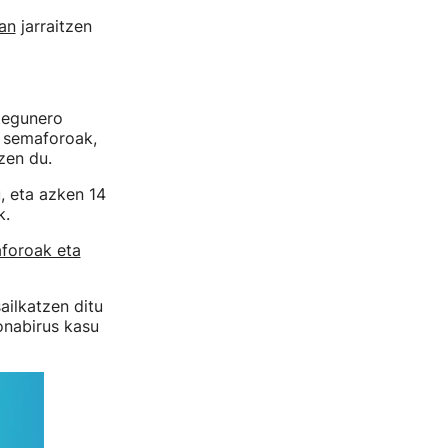
an
jarraitzen
stegunero
o semaforoak,
zen du.
, eta azken 14
k.
foroak eta
sailkatzen ditu
onabirus kasu