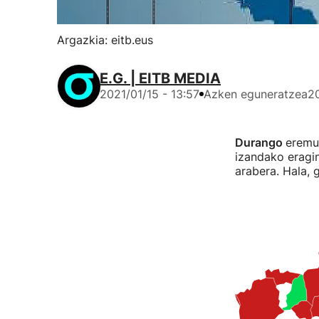
Argazkia: eitb.eus
E.G. | EITB MEDIA
2021/01/15 - 13:57
Azken eguneratzea
20
Durango
eremu 
izandako eragi
arabera. Hala, 