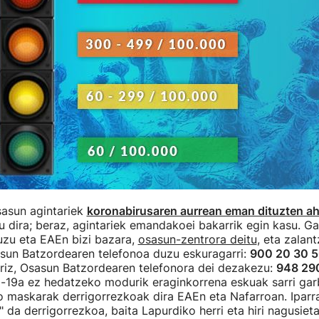
sasun agintariek
koronabirusaren aurrean eman dituzten a
 dira; beraz, agintariek emandakoei bakarrik egin kasu. Ga
uzu eta EAEn bizi bazara,
osasun-zentrora deitu
, eta zalant
asun Batzordearen telefonoa duzu eskuragarri:
900 20 30 
rriz, Osasun Batzordearen telefonora dei dezakezu:
948 29
-19a ez hedatzeko modurik eraginkorrena eskuak sarri garb
 maskarak derrigorrezkoak dira EAEn eta Nafarroan. Iparr
" da derrigorrezkoa, baita Lapurdiko herri eta hiri nagusieta