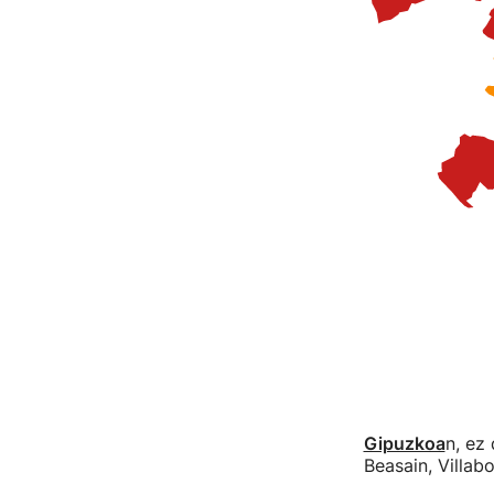
Gipuzkoa
n, ez
Beasain, Villab