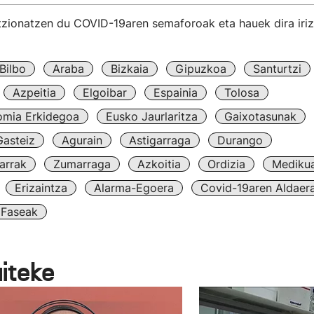
tzionatzen du COVID-19aren semaforoak eta hauek dira iri
Bilbo
Araba
Bizkaia
Gipuzkoa
Santurtzi
Azpeitia
Elgoibar
Espainia
Tolosa
omia Erkidegoa
Eusko Jaurlaritza
Gaixotasunak
Gasteiz
Agurain
Astigarraga
Durango
arrak
Zumarraga
Azkoitia
Ordizia
Mediku
Erizaintza
Alarma-Egoera
Covid-19aren Aldaera
 Faseak
aiteke