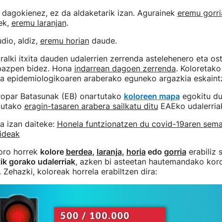
 dagokienez, ez da aldaketarik izan. Agurainek
eremu gorri
ek,
eremu laranjan
.
dio, aldiz,
eremu horian
daude.
tralki itxita dauden udalerrien zerrenda astelehenero eta o
ebazpen bidez. Hona
indarrean dagoen zerrenda
. Koloretak
ra epidemiologikoaren araberako eguneko argazkia eskaint
uropar Batasunak (EB) onartutako
koloreen mapa
egokitu du
tutako
eragin-tasaren arabera sailkatu ditu
EAEko udalerria
a izan daiteke:
Honela funtzionatzen du covid-19aren sema
pideak
oro horrek
kolore
berdea
,
laranja
,
horia
edo
gorria
erabiliz 
ik gorako udalerriak
, azken bi asteetan hautemandako kor
 Zehazki, koloreak horrela erabiltzen dira: