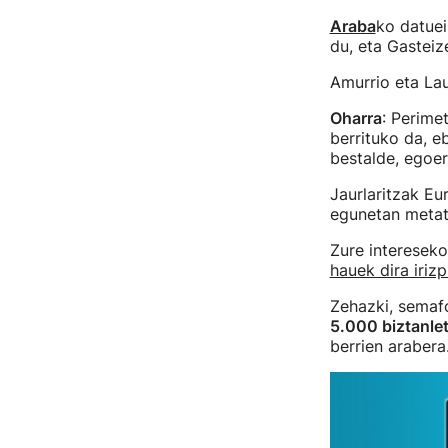
Araba
ko datuei
du, eta Gasteiz
Amurrio eta Lau
Oharra
: Perime
berrituko da, 
bestalde, egoe
Jaurlaritzak E
egunetan meta
Zure intereseko
hauek dira iriz
Zehazki, semaf
5.000 biztanlet
berrien arabera.