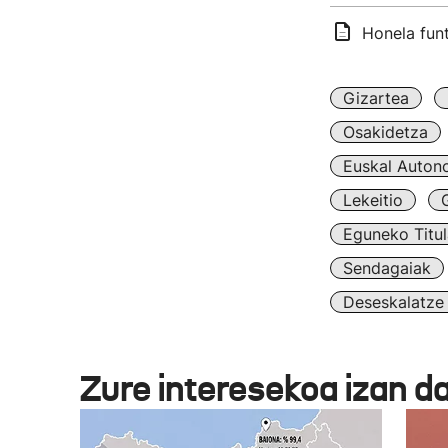
Honela fun
Gizartea
Osakidetza
Euskal Auton
Lekeitio
Eguneko Titul
Sendagaiak
Deseskalatze
Zure interesekoa izan d