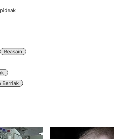
zpideak
Beasain
ak
 Berriak