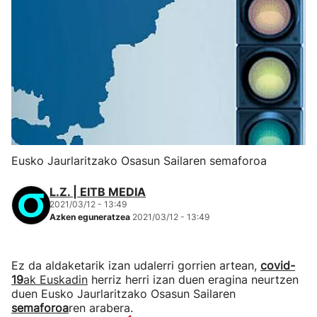
Eusko Jaurlaritzako Osasun Sailaren semaforoa
L.Z. | EITB MEDIA
2021/03/12 - 13:49
Azken eguneratzea
2021/03/12 - 13:49
Ez da aldaketarik izan udalerri gorrien artean,
covid-
19
ak Euskadin
herriz herri izan duen eragina neurtzen
duen Eusko Jaurlaritzako Osasun Sailaren
semaforoa
ren arabera.