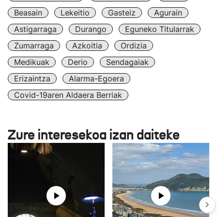
Beasain
Lekeitio
Gasteiz
Agurain
Astigarraga
Durango
Eguneko Titularrak
Zumarraga
Azkoitia
Ordizia
Medikuak
Derio
Sendagaiak
Erizaintza
Alarma-Egoera
Covid-19aren Aldaera Berriak
Zure interesekoa izan daiteke