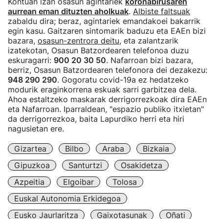
Kontuan izan osasun agintariek
koronabirusaren
aurrean eman dituzten aholkuak
.
Albiste faltsuak
zabaldu dira; beraz, agintariek emandakoei bakarrik
egin kasu. Gaitzaren sintomarik baduzu eta EAEn bizi
bazara,
osasun-zentrora deitu
, eta zalantzarik
izatekotan, Osasun Batzordearen telefonoa duzu
eskuragarri:
900 20 30 50
. Nafarroan bizi bazara,
berriz, Osasun Batzordearen telefonora dei dezakezu:
948 290 290
. Gogoratu covid-19a ez hedatzeko
modurik eraginkorrena eskuak sarri garbitzea dela.
Ahoa estaltzeko maskarak derrigorrezkoak dira EAEn
eta Nafarroan. Iparraldean, "espazio publiko itxietan"
da derrigorrezkoa, baita Lapurdiko herri eta hiri
nagusietan ere.
Gizartea
Bilbo
Araba
Bizkaia
Gipuzkoa
Santurtzi
Osakidetza
Azpeitia
Elgoibar
Tolosa
Euskal Autonomia Erkidegoa
Eusko Jaurlaritza
Gaixotasunak
Oñati