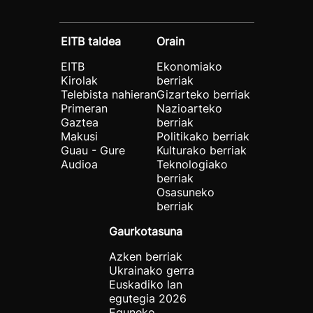
EITB taldea
Orain
EITB
Ekonomiako
Kirolak
berriak
Telebista nahieran
Gizarteko berriak
Primeran
Nazioarteko
Gaztea
berriak
Makusi
Politikako berriak
Guau - Gure
Kulturako berriak
Audioa
Teknologiako
berriak
Osasuneko
berriak
Gaurkotasuna
Azken berriak
Ukrainako gerra
Euskadiko lan
egutegia 2026
Eguneko