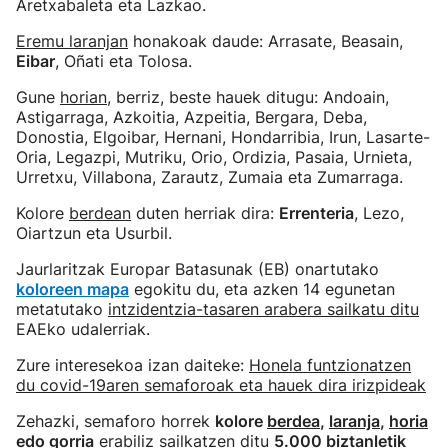
Aretxabaleta eta Lazkao.
Eremu laranjan
honakoak daude: Arrasate, Beasain,
Eibar
, Oñati eta Tolosa.
Gune
horian
, berriz, beste hauek ditugu: Andoain,
Astigarraga, Azkoitia, Azpeitia, Bergara, Deba,
Donostia, Elgoibar, Hernani, Hondarribia, Irun, Lasarte-
Oria, Legazpi, Mutriku, Orio, Ordizia, Pasaia, Urnieta,
Urretxu, Villabona, Zarautz, Zumaia eta Zumarraga.
Kolore
berdean
duten herriak dira:
Errenteria
, Lezo,
Oiartzun eta Usurbil.
Jaurlaritzak Europar Batasunak (EB) onartutako
koloreen mapa
egokitu du, eta azken 14 egunetan
metatutako
intzidentzia-tasaren arabera sailkatu ditu
EAEko udalerriak.
Zure interesekoa izan daiteke:
Honela funtzionatzen
du covid-19aren semaforoak eta hauek dira irizpideak
Zehazki, semaforo horrek
kolore
berdea
,
laranja
,
horia
edo
gorria
erabiliz sailkatzen ditu
5.000 biztanletik