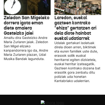
Zeledon San Migeleko
Laredon, euskal
dorrera igota eman
gazteen kontrako
diete amaiera
"ehiza" gertatzen ari
Gasteizko jaiei
dela diote hainbat
euskal udatiarrek
Amaitu dira Gasteizko Andre
Maria Zuriaren jaiak. Zeledon
Udalak gertakari isolatuak
San Migel elizako
direla dioen arren, biktimek
kanpandorrera igo da, Andre
eta euren familiek uste dute,
Maria Zuriaren plazan, Udal
erasook soilik euskal
Musika Bandak lagunduta.
herritarrei egiten dizkietela,
euskal herritar izateagatik.
Gazteen kontrako dozena bat
erasotik gora zenbatu ditu
poliziak uda honetan
Kantabriako udalerrian.