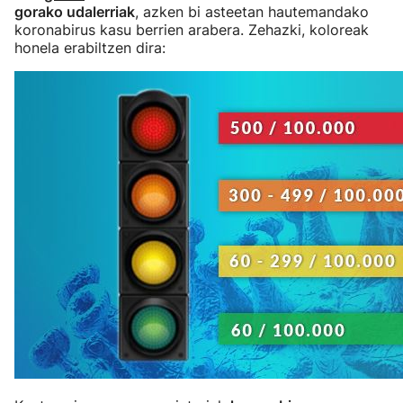
gorako udalerriak
, azken bi asteetan hautemandako
koronabirus kasu berrien arabera. Zehazki, koloreak
honela erabiltzen dira: