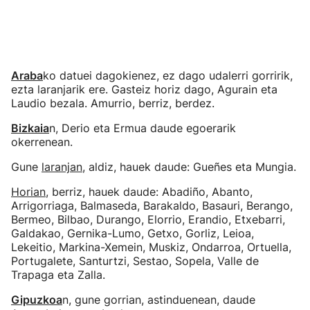
Araba
ko datuei dagokienez, ez dago udalerri gorririk,
ezta laranjarik ere. Gasteiz horiz dago, Agurain eta
Laudio bezala. Amurrio, berriz, berdez.
Bizkaia
n, Derio eta Ermua daude egoerarik
okerrenean.
Gune
laranjan
, aldiz, hauek daude: Gueñes eta Mungia.
Horian
, berriz, hauek daude: Abadiño, Abanto,
Arrigorriaga, Balmaseda, Barakaldo, Basauri, Berango,
Bermeo, Bilbao, Durango, Elorrio, Erandio, Etxebarri,
Galdakao, Gernika-Lumo, Getxo, Gorliz, Leioa,
Lekeitio, Markina-Xemein, Muskiz, Ondarroa, Ortuella,
Portugalete, Santurtzi, Sestao, Sopela, Valle de
Trapaga eta Zalla.
Gipuzkoa
n, gune gorrian, astinduenean, daude