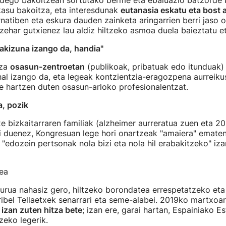
dego bakoitzean sortutako berme eta ebaluazio batzorde 
kasu bakoitza, eta interesdunak
eutanasia eskatu eta bost a
ernatiben eta eskura dauden zainketa aringarrien berri jaso 
ehar gutxienez lau aldiz hiltzeko asmoa duela baieztatu e
akizuna izango da, handia"
tza
osasun-zentroetan
(publikoak, pribatuak edo itunduak
l izango da, eta legeak kontzientzia-eragozpena aurreiku
e hartzen duten osasun-arloko profesionalentzat.
a, pozik
xe bizkaitarraren familiak (alzheimer aurreratua zuen eta 
zi duenez, Kongresuan lege hori onartzeak "amaiera" ematen
"edozein pertsonak nola bizi eta nola hil erabakitzeko" iz
urua nahasiz gero, hiltzeko borondatea errespetatzeko et
ibel Tellaetxek senarrari eta seme-alabei. 2019ko martxoar
 izan zuten hitza bete
; izan ere, garai hartan, Espainiako E
zeko legerik.