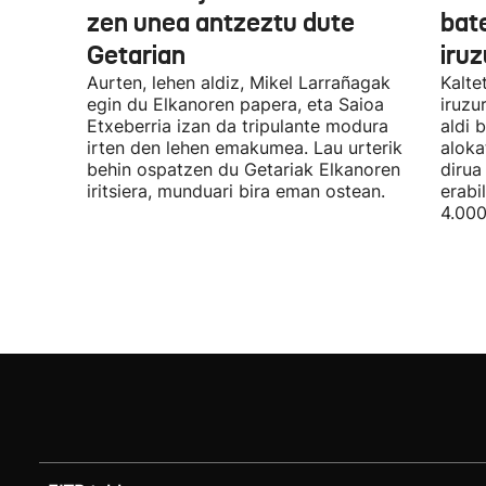
zen unea antzeztu dute
bat
Getarian
iru
Aurten, lehen aldiz, Mikel Larrañagak
Kalte
egin du Elkanoren papera, eta Saioa
iruzu
Etxeberria izan da tripulante modura
aldi 
irten den lehen emakumea. Lau urterik
aloka
behin ospatzen du Getariak Elkanoren
dirua
iritsiera, munduari bira eman ostean.
erabi
4.000