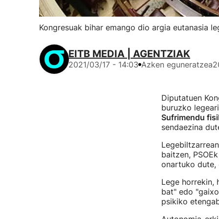
Kongresuak bihar emango dio argia eutanasia leg
EITB MEDIA | AGENTZIAK
2021/03/17 - 14:03
Azken eguneratzea
2
Diputatuen Kon
buruzko legeari
Sufrimendu fis
sendaezina dut
Legebiltzarrea
baitzen, PSOEk
onartuko dute,
Lege horrekin, 
bat" edo "gaixo
psikiko etenga