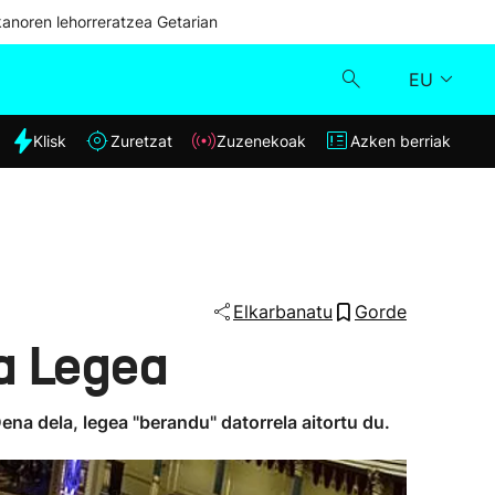
kanoren lehorreratzea Getarian
EU
dia
Klisk
Zuretzat
Zuzenekoak
Azken berriak
Klisk
Zuzenekoak
Zuretzat
Elkarbanatu
Gorde
a Legea
Azken berriak
Dena dela, legea "berandu" datorrela aitortu du.