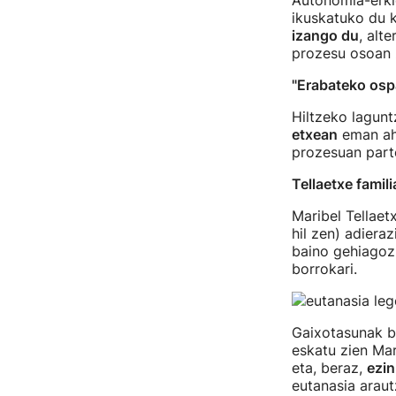
Autonomia-erki
ikuskatuko du 
izango du
, alt
prozesu osoan z
"Erabateko osp
Hiltzeko lagun
etxean
eman aha
prozesuan part
Tellaetxe famili
Maribel Tellaet
hil zen) adiera
baino gehiagoz 
borrokari.
Gaixotasunak b
eskatu zien Mar
eta, beraz,
ezin
eutanasia araut