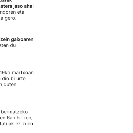
batek
stera jaso ahal
ondoren eta
ta gero.
)
zein gaixoaren
sten du
2019ko martxoan
 dio bi urte
an duten
a bermatzeko
en 6an hil zen,
statuak ez zuen