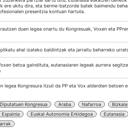
t zuzenketa partzial sartu ditu. Eutanasia eskatzen denetik
k ere ukitu dira, eta berme-batzorde batek baimendu beha
ofesionalen presentzia kontuan hartuta.
arautzen duen legea onartu du Kongresuak, Voxen eta PPre
plikatu ahal izateko baldintzak eta jarraitu beharreko urrat
oxen betoa gaindituta, eutanasiaren legeak aurrera segitz
n
n legea Kongresura itzuli da PP eta Vox alderdien betoen 
Diputatuen Kongresua
Araba
Nafarroa
Bizkaia
Espainia
Euskal Autonomia Erkidegoa
Eutanasia
arrak