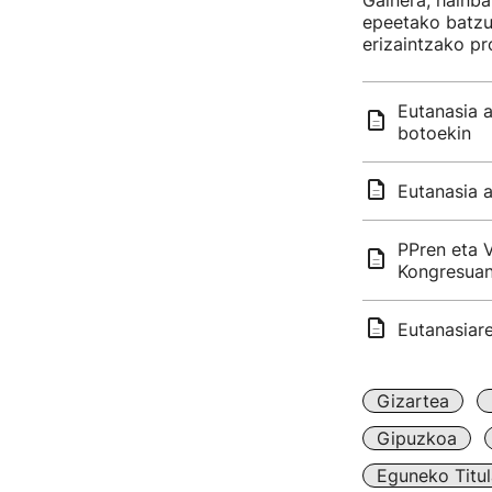
Gainera, hainba
epeetako batzu
erizaintzako pr
Eutanasia 
botoekin
Eutanasia a
PPren eta V
Kongresua
Eutanasiare
Gizartea
Gipuzkoa
Eguneko Titul