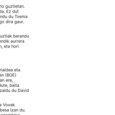
lo guztietan.
da. Ez dut
mendu du Txema
o dira gaur.
guztiak berandu
endik aurrera
, eta hori
ialdea eta
ean (BOE)
zan ere,
ute, baita
azaldu du David
ta Voxek
besa izan du.