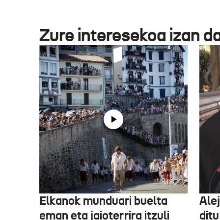
Zure interesekoa izan d
Elkanok munduari buelta
Ale
eman eta jaioterrira itzuli
ditu