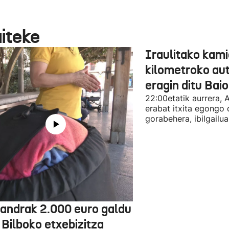
aiteke
Iraulitako kami
kilometroko aut
eragin ditu Bai
22:00etatik aurrera, 
erabat itxita egongo 
gorabehera, ibilgailua
jandrak 2.000 euro galdu
 Bilboko etxebizitza