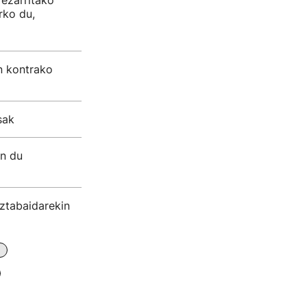
 ezarritako
rko du,
n kontrako
sak
en du
eztabaidarekin