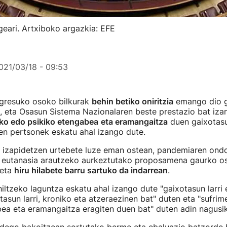
eari. Artxiboko argazkia: EFE
021/03/18 - 09:53
gresuko osoko bilkurak
behin betiko oniritzia
emango dio ga
, eta Osasun Sistema Nazionalaren beste prestazio bat iza
iko edo psikiko etengabea
eta eramangaitza
duen gaixotasun
en pertsonek eskatu ahal izango dute.
n izapidetzen urtebete luze eman ostean, pandemiaren ondo
 eutanasia arautzeko aurkeztutako proposamena gaurko os
 eta
hiru hilabete barru sartuko da indarrean
.
hiltzeko laguntza eskatu ahal izango dute "gaixotasun larri
tasun larri, kroniko eta atzeraezinen bat" duten eta "sufrim
bea eta eramangaitza eragiten duen bat" duten adin nagusi