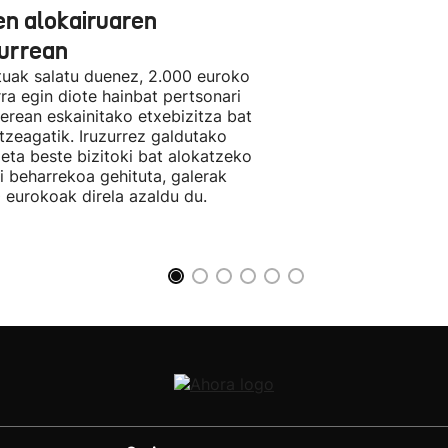
en alokairuaren
zurrean
tuak salatu duenez, 2.000 euroko
rra egin diote hainbat pertsonari
berean eskainitako etxebizitza bat
tzeagatik. Iruzurrez galdutako
 eta beste bizitoki bat alokatzeko
li beharrekoa gehituta, galerak
 eurokoak direla azaldu du.