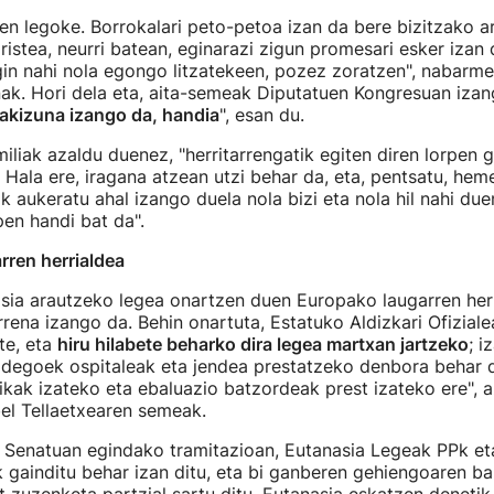
en legoke. Borrokalari peto-petoa izan da bere bizitzako ar
iristea, neurri batean, eginarazi zigun promesari esker izan 
egin nahi nola egongo litzatekeen, pozez zoratzen", nabar
ak. Hori dela eta, aita-semeak Diputatuen Kongresuan izang
akizuna izango da, handia
", esan du.
miliak azaldu duenez, "herritarrengatik egiten diren lorpen 
i. Hala ere, iragana atzean utzi behar da, eta, pentsatu, hem
 aukeratu ahal izango duela nola bizi eta nola hil nahi duen
pen handi bat da".
rren herrialdea
sia arautzeko legea onartzen duen Europako laugarren herr
ena izango da. Behin onartuta, Estatuko Aldizkari Ofizial
te, eta
hiru hilabete beharko dira legea martxan jartzeko
; i
idegoek ospitaleak eta jendea prestatzeko denbora behar d
kak izateko eta ebaluazio batzordeak prest izateko ere", 
el Tellaetxearen semeak.
 Senatuan egindako tramitazioan, Eutanasia Legeak PPk e
k gainditu behar izan ditu, eta bi ganberen gehiengoaren ba