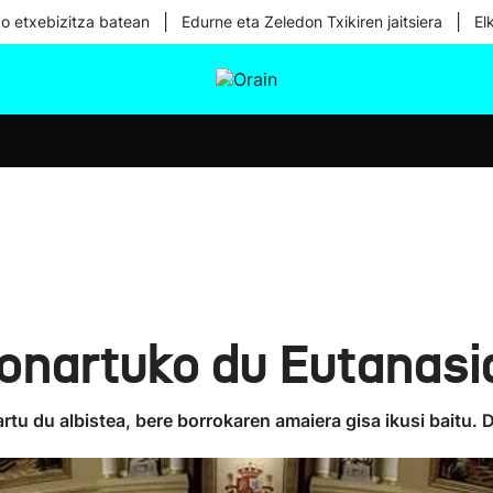
|
|
ko etxebizitza batean
Edurne eta Zeledon Txikiren jaitsiera
El
tura
Ikusmiran
Egural
Osasuna
Teknologia
onartuko du Eutanasi
artu du albistea, bere borrokaren amaiera gisa ikusi baitu. 