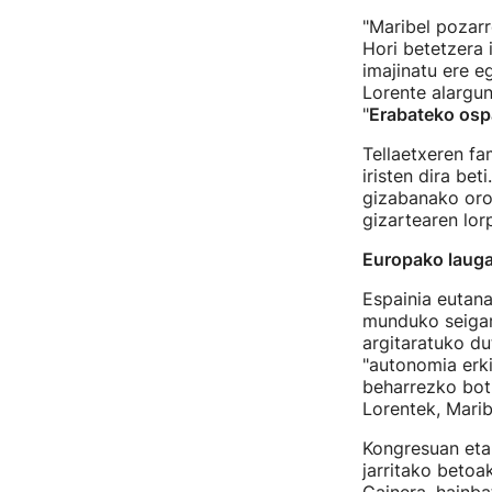
"Maribel pozarr
Hori betetzera 
imajinatu ere 
Lorente alargun
"
Erabateko osp
Tellaetxeren fa
iristen dira bet
gizabanako orok
gizartearen lor
Europako lauga
Espainia eutana
munduko seigarr
argitaratuko du
"autonomia erk
beharrezko boti
Lorentek, Marib
Kongresuan eta
jarritako betoa