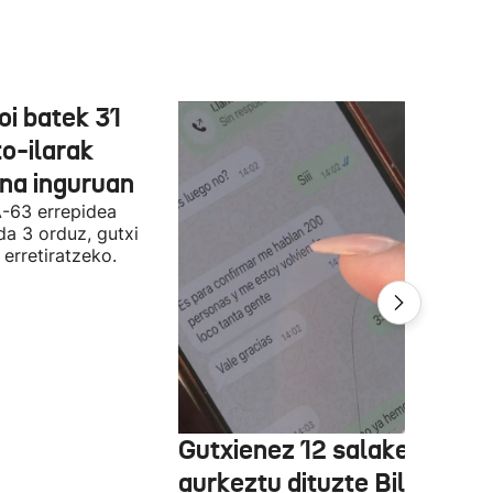
oi batek 31
o-ilarak
ona inguruan
A-63 errepidea
da 3 orduz, gutxi
 erretiratzeko.
Gutxienez 12 salaketa
aurkeztu dituzte Bilbon