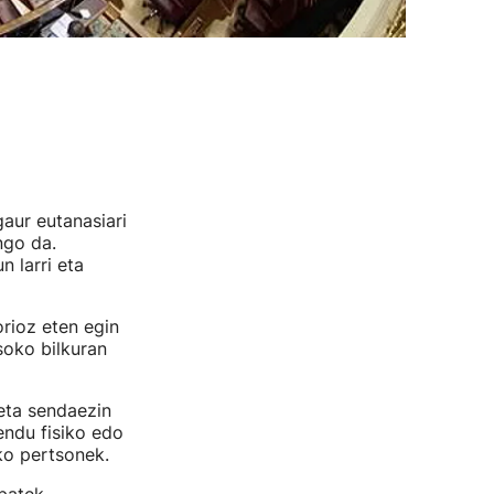
ur eutanasiari
ngo da.
 larri eta
rioz eten egin
oko bilkuran
 eta sendaezin
endu fisiko edo
ko pertsonek.