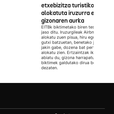
etxebizitza turistiko bat
alokatuta iruzurra egin zue
gizonaren aurka
EITBk biktimetako biren testigantzak
jaso ditu. Iruzurgileak Airbnb bidez
alokatu zuen pisua, hiru egunez. Ordu
gutxi batzuetan, benetako jabeak eze
jakin gabe, dozena bat pertsonari
alokatu zien. Ertzaintzak ikerketa
abiatu du, gizona harrapatu eta
biktimek galdutako dirua berreskura
dezaten.