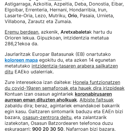
Astigarraga, Azkoitia, Azpeitia, Deba
,
Donostia, Eibar,
Elgoibar, Errenteria, Hernani, Hondarribia, Irun,
Lasarte-Oria, Lezo, Mutriku,
Orio
, Pasaia, Urnieta,
Villabona, Zarautz eta Zumaia.
Eremu berdean
, azkenik,
Aretxabaleta
k hartu du
Orioren lekua. Gipuzkoan, intzidentzia metatua
286,21ekoa da.
Jaurlaritzak Europar Batasunak (EB) onartutako
koloreen mapa
egokitu du, eta azken 14 egunetan
metatutako
intzidentzia-tasaren arabera sailkatzen
ditu
EAEko udalerriak.
Zure interesekoa izan daiteke:
Honela funtzionatzen
du covid-19aren semaforoak eta hauek dira irizpideak
Kontuan izan osasun agintariek
koronabirusaren
aurrean eman dituzten aholkuak
.
Albiste faltsuak
zabaldu dira; beraz, agintariek emandakoei bakarrik
egin kasu. Gaitzaren sintomarik baduzu eta EAEn bizi
bazara,
osasun-zentrora deitu
, eta zalantzarik
izatekotan, Osasun Batzordearen telefonoa duzu
eskuragarri:
900 20 30 50
. Nafarroan bizi bazara,