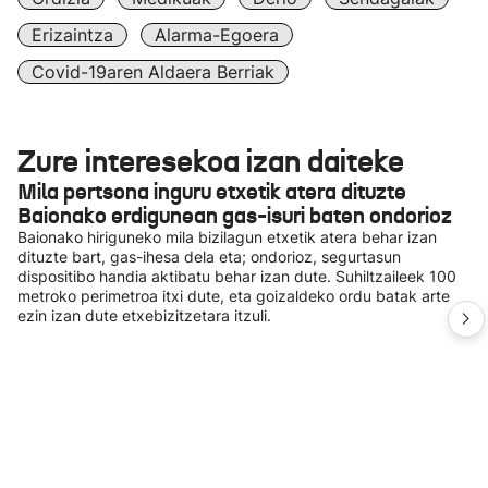
Erizaintza
Alarma-Egoera
Covid-19aren Aldaera Berriak
Zure interesekoa izan daiteke
Mila pertsona inguru etxetik atera dituzte
Baionako erdigunean gas-isuri baten ondorioz
Baionako hiriguneko mila bizilagun etxetik atera behar izan
dituzte bart, gas-ihesa dela eta; ondorioz, segurtasun
dispositibo handia aktibatu behar izan dute. Suhiltzaileek 100
metroko perimetroa itxi dute, eta goizaldeko ordu batak arte
ezin izan dute etxebizitzetara itzuli.