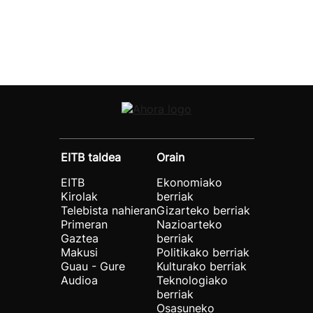
EITB taldea
Orain
EITB
Ekonomiako
Kirolak
berriak
Telebista nahieran
Gizarteko berriak
Primeran
Nazioarteko
Gaztea
berriak
Makusi
Politikako berriak
Guau - Gure
Kulturako berriak
Audioa
Teknologiako
berriak
Osasuneko