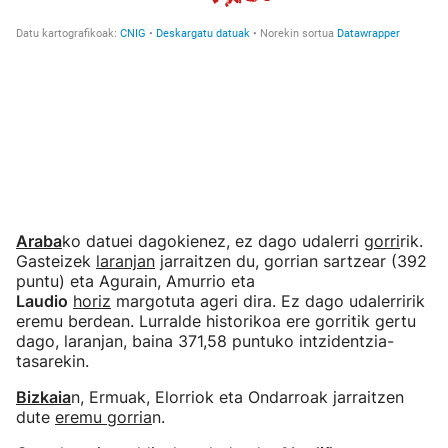
Araba
ko datuei dagokienez, ez dago udalerri
gorri
rik.
Gasteizek
laranjan
jarraitzen du, gorrian sartzear (392
puntu) eta Agurain, Amurrio eta
Laudio
horiz
margotuta ageri dira. Ez dago udalerririk
eremu berdean. Lurralde historikoa ere gorritik gertu
dago, laranjan, baina 371,58 puntuko intzidentzia-
tasarekin.
Bizkaia
n, Ermuak, Elorriok eta Ondarroak jarraitzen
dute
eremu gorria
n.