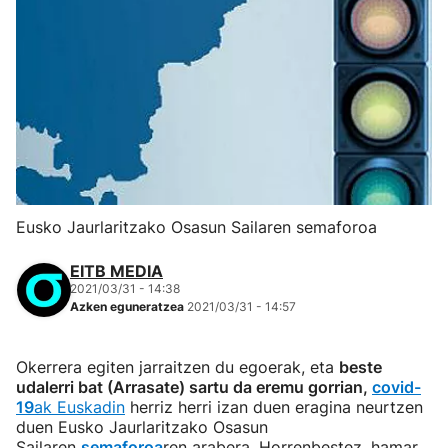
Eusko Jaurlaritzako Osasun Sailaren semaforoa
EITB MEDIA
2021/03/31 - 14:38
Azken eguneratzea
2021/03/31 - 14:57
Okerrera egiten jarraitzen du egoerak, eta
beste
udalerri bat (Arrasate) sartu da eremu gorrian,
covid-
19
ak Euskadin
herriz herri izan duen eragina neurtzen
duen Eusko Jaurlaritzako Osasun
Sailaren
semaforoa
ren arabera. Horrenbestez, hamar