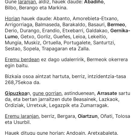
Gune
laranjan
, aldiz, hauek daude:
Abadiño
,
Bilbo, Berango eta Markina.
Horian
hauek daude: Abanto, Amorebieta-Etxano,
Arrigorriaga, Balmaseda, Barakaldo, Basauri,
Bermeo
,
Derio, Durango, Erandio, Etxebarri, Galdakao,
Gernika-
Lumo
, Getxo, Gorliz, Gueñes, Leioa, Lekeitio,
Mungia, Muskiz, Ortuella, Portugalete, Santurtzi,
Sestao, Sopela, Trapagaran eta Zalla.
Eremu berdean
ez dago udalerririk, Bermeok okerrera
egin baitu.
Bizkaia osoa aintzat hartuta, berriz, intzidentzia-tasa
268,75ekoa da.
Gipuzkoa
n,
gune gorrian
, astinduenean,
Arrasate
sartu
da, eta bertan jarraitzen dute Beasainek, Lazkaok,
Ordiziak, Urretxuk, Legazpik eta Zumarragak.
Eremu laranjan
, berriz, Bergara,
Oiartzun
, Oñati, Tolosa
eta Usurbil.
Hauek ditugu gune
horian
: Andoain, Aretxabaleta,