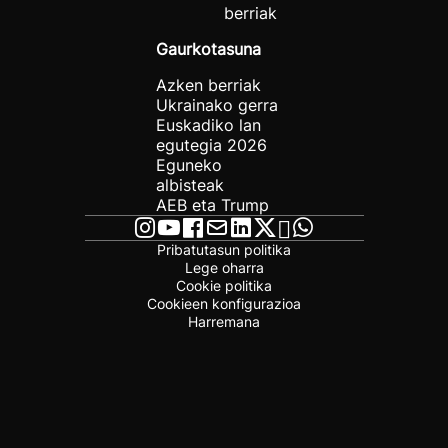
berriak
Gaurkotasuna
Azken berriak
Ukrainako gerra
Euskadiko lan
egutegia 2026
Eguneko
albisteak
AEB eta Trump
Pribatutasun politika
Lege oharra
Cookie politika
Cookieen konfigurazioa
Harremana