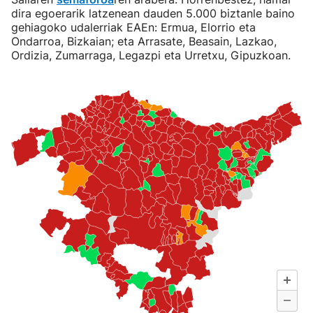
dira egoerarik latzenean dauden 5.000 biztanle baino
gehiagoko udalerriak EAEn: Ermua, Elorrio eta
Ondarroa, Bizkaian; eta Arrasate, Beasain, Lazkao,
Ordizia, Zumarraga, Legazpi eta Urretxu, Gipuzkoan.