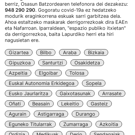
berriz, Osasun Batzordearen telefonora dei dezakezu:
948 290 290
. Gogoratu covid-19a ez hedatzeko
modurik eraginkorrena eskuak sarri garbitzea dela.
Ahoa estaltzeko maskarak derrigorrezkoak dira EAEn
eta Nafarroan. Iparraldean, "espazio publiko itxietan"
da derrigorrezkoa, baita Lapurdiko herri eta hiri
nagusietan ere.
Gizartea
Bilbo
Araba
Bizkaia
Gipuzkoa
Santurtzi
Osakidetza
Azpeitia
Elgoibar
Tolosa
Euskal Autonomia Erkidegoa
Sopela
Eusko Jaurlaritza
Gaixotasunak
Arrasate
Oñati
Beasain
Lekeitio
Gasteiz
Agurain
Astigarraga
Durango
Eguneko Titularrak
Zumarraga
Azkoitia
Ordizia
Medikuak
Derio
Sendagaiak