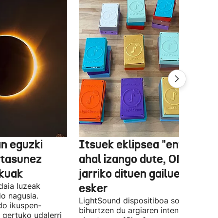
n eguzki
Itsuek eklipsea "entzun"
rtasunez
ahal izango dute, ONCEk
lkuak
jarriko dituen gailue batzue
daia luzeak
esker
o nagusia.
LightSound dispositiboa soinu
edo ikuspen-
bihurtzen du argiaren intentsitatea, e
 gertuko udalerri