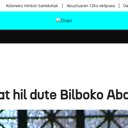
|
|
Koloneko minbizi baheketak
Abuztuaren 12ko eklipsea
Ga
tura
Ikusmiran
Egural
Osasuna
Teknologia
at hil dute Bilboko Ab