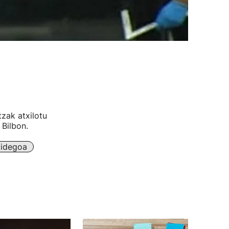
zak atxilotu
 Bilbon.
kidegoa