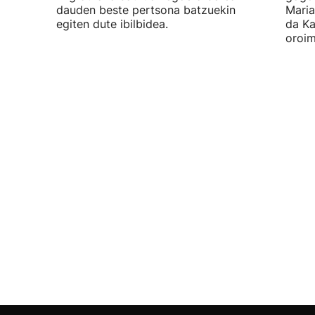
dauden beste pertsona batzuekin
Maria
egiten dute ibilbidea.
da Ka
oroim