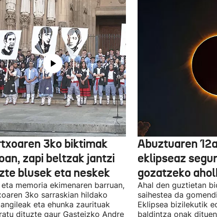
txoaren 3ko biktimak
Abuztuaren 12a
an, zapi beltzak jantzi
eklipseaz segu
uzte blusek eta neskek
gozatzeko aho
 eta memoria ekimenaren barruan,
Ahal den guztietan bi
oaren 3ko sarraskian hildako
saihestea da gomendi
langileak eta ehunka zaurituak
Eklipsea bizilekutik 
atu dituzte gaur Gasteizko Andre
baldintza onak dituen