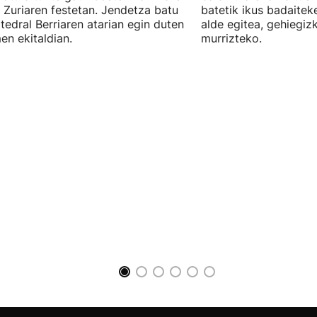
 Zuriaren festetan. Jendetza batu
batetik ikus badaitek
tedral Berriaren atarian egin duten
alde egitea, gehiegiz
en ekitaldian.
murrizteko.