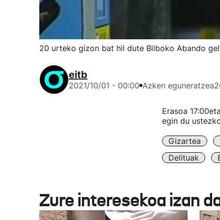
20 urteko gizon bat hil dute Bilboko Abando gel
eitb
2021/10/01 - 00:00
Azken eguneratzea
2
Erasoa 17:00eta
egin du ustezko
Gizartea
Delituak
Zure interesekoa izan d