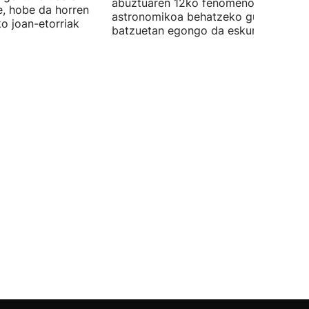
abuztuaren 12ko fenomeno
e, hobe da horren
astronomikoa behatzeko gune
ko joan-etorriak
batzuetan egongo da eskuragarri.