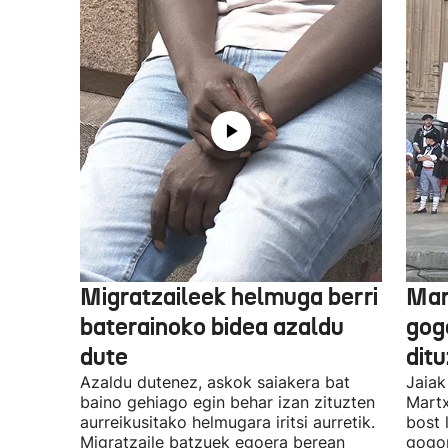
Migratzaileek helmuga berri
Mar
baterainoko bidea azaldu
gogo
dute
dit
Azaldu dutenez, askok saiakera bat
Jaiak
baino gehiago egin behar izan zituzten
Martx
aurreikusitako helmugara iritsi aurretik.
bost 
Migratzaile batzuek egoera berean
gogor