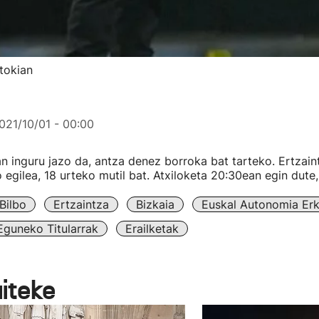
tokian
021/10/01 - 00:00
n inguru jazo da, antza denez borroka bat tarteko. Ertzaint
 egilea, 18 urteko mutil bat. Atxiloketa 20:30ean egin dute,
Bilbo
Ertzaintza
Bizkaia
Euskal Autonomia Er
Eguneko Titularrak
Erailketak
aiteke