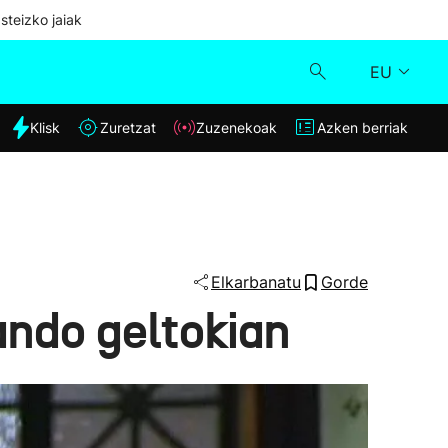
steizko jaiak
EU
dia
Klisk
Zuretzat
Zuzenekoak
Azken berriak
Klisk
Zuzenekoak
Zuretzat
Elkarbanatu
Gorde
ando geltokian
Azken berriak