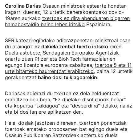
Carolina Darias
Osasun ministroak astearte honetan
iragarri duenez, 12 urtetik beherakoentzako covid-
19aren aurkako
txertoak ez dira abenduaren bigarren
hamabostaldia baino lehen iritsiko
Espainiara.
SER kateari egindako adierazpenetan, ministroal esan
du oraingoz
ez dakiela zenbat txerto iritsiko
diren.
Duela astebete, Sendagaien Europako Agentziak
onartu zuen Pfizer eta BioNTech farmazialarien
egungo lizentzia europarra zabaltzea,
txertoa 5 eta 11
urte bitarteko haurrentzat erabiltzeko
, baina 12 urtetik
gorakoentzat
baino dosi txikiagoarekin
.
Dariasek adierazi du txertoa ez dela helduentzat
erabiltzen den bera, "Ez duelako disoluziorik behar"
eta kopurua "txikiagoa" eta "desberdina" delako, nahiz
eta
bi dositan ere aplikatzen
den.
Hala, dosiak jasotzen direnean, txertoen ponentziak
txertoak emateko proposamen bat egingo duela eta
Osasun Publikoaren Batzordeak aztertuko duela