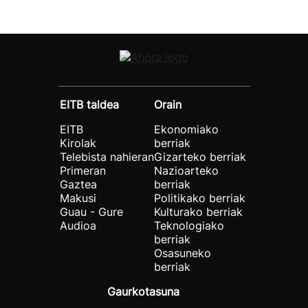
EITB taldea
Orain
EITB
Ekonomiako
Kirolak
berriak
Telebista nahieran
Gizarteko berriak
Primeran
Nazioarteko
Gaztea
berriak
Makusi
Politikako berriak
Guau - Gure
Kulturako berriak
Audioa
Teknologiako
berriak
Osasuneko
berriak
Gaurkotasuna