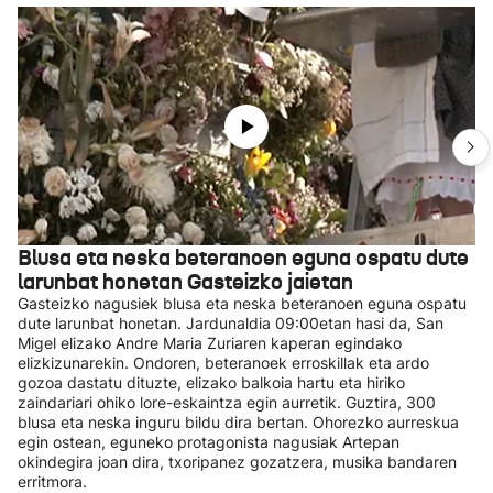
Blusa eta neska beteranoen eguna ospatu dute
larunbat honetan Gasteizko jaietan
Gasteizko nagusiek blusa eta neska beteranoen eguna ospatu
dute larunbat honetan. Jardunaldia 09:00etan hasi da, San
Migel elizako Andre Maria Zuriaren kaperan egindako
elizkizunarekin. Ondoren, beteranoek erroskillak eta ardo
gozoa dastatu dituzte, elizako balkoia hartu eta hiriko
zaindariari ohiko lore-eskaintza egin aurretik. Guztira, 300
blusa eta neska inguru bildu dira bertan. Ohorezko aurreskua
egin ostean, eguneko protagonista nagusiak Artepan
okindegira joan dira, txoripanez gozatzera, musika bandaren
erritmora.