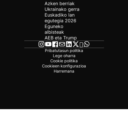
Azken berriak
Ukrainako gerra
Euskadiko lan
egutegia 2026
Eguneko
albisteak
AEB eta Trump
Pribatutasun politika
Lege oharra
Cookie politika
Cookieen konfigurazioa
Harremana