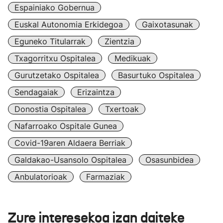
Espainiako Gobernua
Euskal Autonomia Erkidegoa
Gaixotasunak
Eguneko Titularrak
Zientzia
Txagorritxu Ospitalea
Medikuak
Gurutzetako Ospitalea
Basurtuko Ospitalea
Sendagaiak
Erizaintza
Donostia Ospitalea
Txertoak
Nafarroako Ospitale Gunea
Covid-19aren Aldaera Berriak
Galdakao-Usansolo Ospitalea
Osasunbidea
Anbulatorioak
Farmaziak
Zure interesekoa izan daiteke