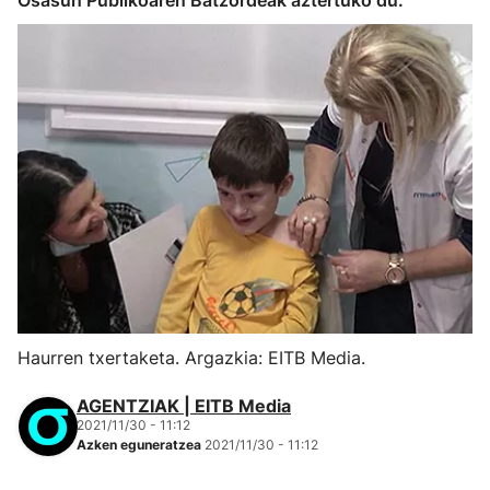
Osasun Publikoaren Batzordeak aztertuko du.
Haurren txertaketa. Argazkia: EITB Media.
AGENTZIAK | EITB Media
2021/11/30 - 11:12
Azken eguneratzea
2021/11/30 - 11:12