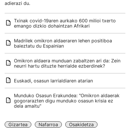
adierazi du.
Txinak covid-19aren aurkako 600 milioi txerto
emango dizkio dohaintzan Afrikari
Madrilek omikron aldaeraren lehen positiboa
baieztatu du Espainian
Omikron aldaera munduan zabaltzen ari da: Zein
neurri hartu dituzte herrialde ezberdinek?
Euskadi, osasun larrialdiaren atarian
Munduko Osasun Erakundea: "Omikron aldaerak
gogorarazten digu munduko osasun krisia ez
dela amaitu"
Gizartea
Nafarroa
Osakidetza