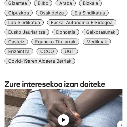
Gizartea
Bilbo
Araba
Bizkaia
Gipuzkoa
Osakidetza
Ela Sindikatua
Lab Sindikatua
Euskal Autonomia Erkidegoa
Eusko Jaurlaritza
Donostia
Gaixotasunak
Gasteiz
Eguneko Titularrak
Medikuak
Erizaintza
CCOO
UGT
Covid-19aren Aldaera Berriak
Zure interesekoa izan daiteke