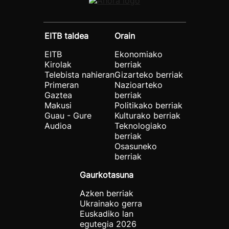
EITB taldea
Orain
EITB
Ekonomiako
Kirolak
berriak
Telebista nahieran
Gizarteko berriak
Primeran
Nazioarteko
Gaztea
berriak
Makusi
Politikako berriak
Guau - Gure
Kulturako berriak
Audioa
Teknologiako
berriak
Osasuneko
berriak
Gaurkotasuna
Azken berriak
Ukrainako gerra
Euskadiko lan
egutegia 2026