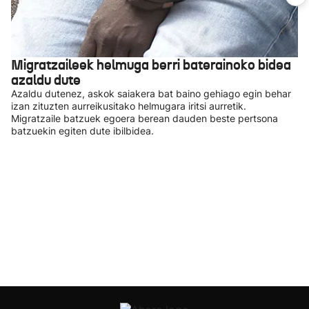
Migratzaileek helmuga berri baterainoko bidea
azaldu dute
Azaldu dutenez, askok saiakera bat baino gehiago egin behar
izan zituzten aurreikusitako helmugara iritsi aurretik.
Migratzaile batzuek egoera berean dauden beste pertsona
batzuekin egiten dute ibilbidea.