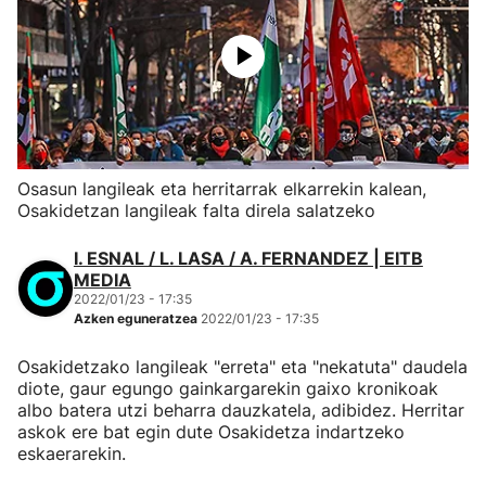
Osasun langileak eta herritarrak elkarrekin kalean,
Osakidetzan langileak falta direla salatzeko
I. ESNAL / L. LASA / A. FERNANDEZ | EITB
MEDIA
2022/01/23 - 17:35
Azken eguneratzea
2022/01/23 - 17:35
Osakidetzako langileak "erreta" eta "nekatuta" daudela
diote, gaur egungo gainkargarekin gaixo kronikoak
albo batera utzi beharra dauzkatela, adibidez. Herritar
askok ere bat egin dute Osakidetza indartzeko
eskaerarekin.