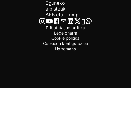
Eguneko
albisteak
AEB eta Trump
Pribatutasun politika
Lege oharra
Cookie politika
Cookieen konfigurazioa
Harremana