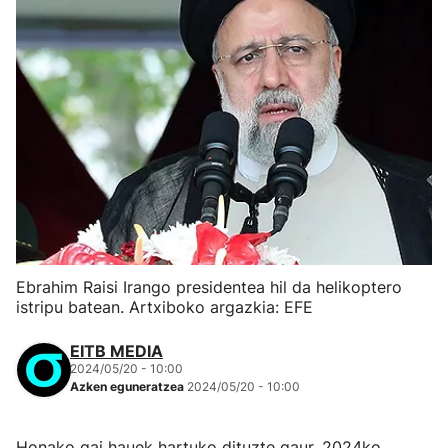
Ebrahim Raisi Irango presidentea hil da helikoptero
istripu batean. Artxiboko argazkia: EFE
EITB MEDIA
2024/05/20 - 10:00
Azken eguneratzea
2024/05/20 - 10:00
Honako gai hauek hartuko dituzte gaur, 2024ko