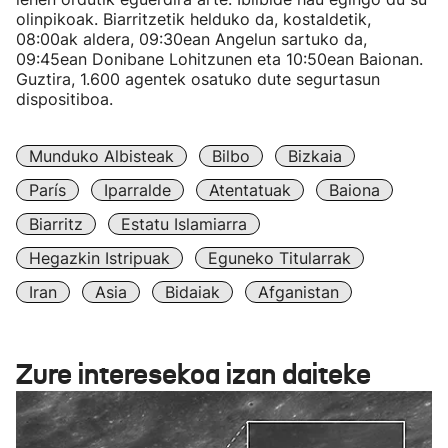
olinpikoak. Biarritzetik helduko da, kostaldetik,
08:00ak aldera, 09:30ean Angelun sartuko da,
09:45ean Donibane Lohitzunen eta 10:50ean Baionan.
Guztira, 1.600 agentek osatuko dute segurtasun
dispositiboa.
Munduko Albisteak
Bilbo
Bizkaia
París
Iparralde
Atentatuak
Baiona
Biarritz
Estatu Islamiarra
Hegazkin Istripuak
Eguneko Titularrak
Iran
Asia
Bidaiak
Afganistan
Zure interesekoa izan daiteke