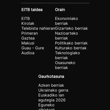
EITB taldea
Orain
EITB
Ekonomiako
Kirolak
berriak
Telebista nahieran
Gizarteko berriak
Primeran
Nazioarteko
Gaztea
berriak
Makusi
Politikako berriak
Guau - Gure
Kulturako berriak
Audioa
Teknologiako
berriak
Osasuneko
berriak
Gaurkotasuna
Azken berriak
Ukrainako gerra
Euskadiko lan
egutegia 2026
Eguneko
albisteak