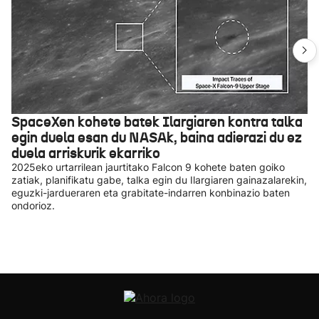
SpaceXen kohete batek Ilargiaren kontra talka
egin duela esan du NASAk, baina adierazi du ez
duela arriskurik ekarriko
2025eko urtarrilean jaurtitako Falcon 9 kohete baten goiko
zatiak, planifikatu gabe, talka egin du Ilargiaren gainazalarekin,
eguzki-jardueraren eta grabitate-indarren konbinazio baten
ondorioz.