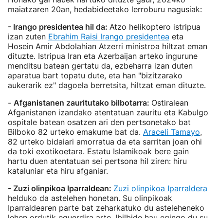
maiatzaren 20an, hedabideetako lerroburu nagusiak:
- Irango presidentea hil da
:
Atzo helikoptero istripua
izan zuten
Ebrahim Raisi Irango presidentea
eta
Hosein Amir Abdolahian Atzerri ministroa hiltzat eman
dituzte. Istripua Iran eta Azerbaijan arteko ingurune
menditsu batean gertatu da, ezbeharra izan duten
aparatua bart topatu dute, eta han "bizitzarako
aukerarik ez" dagoela berretsita, hiltzat eman dituzte.
-
Afganistanen zauritutako bilbotarra:
Ostiralean
Afganistanen izandako atentatuan zauritu eta Kabulgo
ospitale batean osatzen ari den pertsonetako bat
Bilboko 82 urteko emakume bat da.
Araceli Tamayo
,
82 urteko bidaiari amorratua da eta sarritan joan ohi
da toki exotikoetara. Estatu Islamikoak bere gain
hartu duen atentatuan sei pertsona hil ziren: hiru
kataluniar eta hiru afganiar.
- Zuzi olinpikoa Iparraldean:
Zuzi olinpikoa Iparraldera
helduko da astelehen honetan. Su olinpikoak
Iparraldearen parte bat zeharkatuko du asteleheneko
lehen ordutik eguerdira arte. Ibilbide hau egingo du su