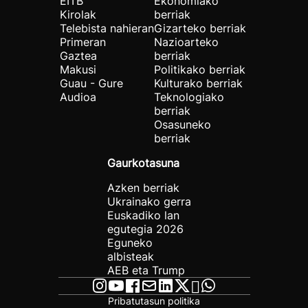
EITB
Ekonomiako
Kirolak
berriak
Telebista nahieran
Gizarteko berriak
Primeran
Nazioarteko
Gaztea
berriak
Makusi
Politikako berriak
Guau - Gure
Kulturako berriak
Audioa
Teknologiako
berriak
Osasuneko
berriak
Gaurkotasuna
Azken berriak
Ukrainako gerra
Euskadiko lan
egutegia 2026
Eguneko
albisteak
AEB eta Trump
Pribatutasun politika