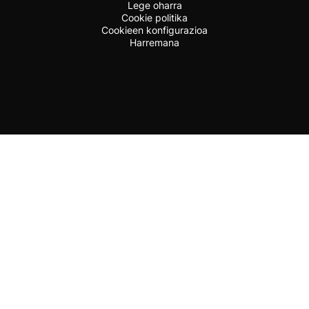
Lege oharra
Cookie politika
Cookieen konfigurazioa
Harremana