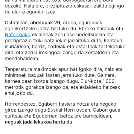
dezake. Hala ere, prezipitazio eskasak zaildu egingo
du elurra egonkortzea.
Ostiralean
, abenduak 26
, ordea, eguraldiak
egonkortzeko joera hartuko du. Ebroko haranak eta
Nafarroako
ekialdeak zeru oso hodeitsuekin eta
prezipitazio txiki batzuekin jarraituko dute; Kantauri
isurialdean, berriz, hodeiak eta ostarteak tartekatuko
dira, eta zerua irekiagoa izango da kostaldean eta
mendebaldean.
Tenperatura maximoak apur bat igoko dira, naiz eta
minimoek baxuak izaten jarraituko dute. Gainera,
barnealdean izotza izango dugu. Elur-kota 1.000
metrotik gorakoa izango da, eta ekialdeko haizeak
ahul joko du.
Horrenbestez, Eguberri hasiera hotza eta neguko
giroa izango dugu Euskal Herri osoan. Gabon gaua
euritsua eta Eguberrian, batez ere barnealdean,
neguak jada lekukoa hartu du.