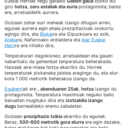
Euskal Herriak negu garaiko
Gabon gaua
biziko du:
giro
hotza, zeru estaliak eta euria
protagonista; batez
ere, arratsaldetik aurrera.
Goizean zehar euri meheak izango ditugun arren,
egunak aurrera egin ahala prezipitazioak orokortu
egingo dira, eta
Bizkai
ra eta Gipuzkoara ez ezik,
Araba
ra, Nafarroako erdialdera eta
Ipar Euskal
Herri
ra ere iritsiko dira.
Tenperaturari dagokionez, arratsaldean eta gauen
nabarituko da gehienbat tenperatura beherakada.
Haizeak aire-masa hotza ekarriko du. Horrek
tenperaturak pixkanaka jaistea eragingo du, eta elur-
kota 1 000 metrotik beherakoa izango da.
Eguberri
ak ere
, abenduaren 25ak
,
hotza
izango du
protagonista. Tenperatura maximoak neguko balio
baxuetan mugituko dira eta
izotzaldia izango
dugu
barnealdeko eremu zabaletan.
Goizean
prezipitazio txikia
ekarriko du egunak.
Beraz,
500-600 metrotik gora elurra
ere
egin dezake,
baina malutaren bat kota baxuagoetan ere bota