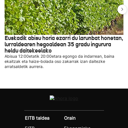
Euskadik abisu horia ezarri du larunbat honetan,
lurraldearen hegoaldean 35 gradu ingurura
heldu daitekeelako
Abisua 12:00etatik 20:00etara egongo da indarrean, baina
ekaitzak eta haize-bolada oso zakarrak izan daitezke
arratsaldetik aurrera.
EITB taldea
Orain