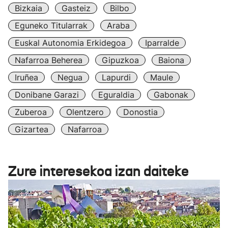
Bizkaia
Gasteiz
Bilbo
Eguneko Titularrak
Araba
Euskal Autonomia Erkidegoa
Iparralde
Nafarroa Beherea
Gipuzkoa
Baiona
Iruñea
Negua
Lapurdi
Maule
Donibane Garazi
Eguraldia
Gabonak
Zuberoa
Olentzero
Donostia
Gizartea
Nafarroa
Zure interesekoa izan daiteke