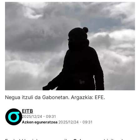
Negua itzuli da Gabonetan. Argazkia: EFE.
EITB
2025/12/24 - 09:31
Azken eguneratzea
2025/12/24 - 09:31