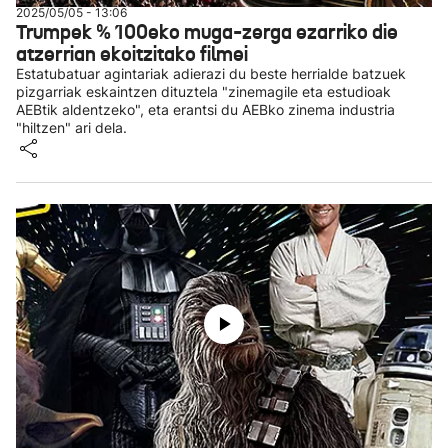
2025/05/05 - 13:06
Trumpek % 100eko muga-zerga ezarriko die
atzerrian ekoitzitako filmei
Estatubatuar agintariak adierazi du beste herrialde batzuek
pizgarriak eskaintzen dituztela "zinemagile eta estudioak
AEBtik aldentzeko", eta erantsi du AEBko zinema industria
"hiltzen" ari dela.