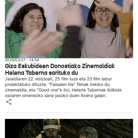
2025/03/27 - 14:54
Giza Eskubideen Donostiako Zinemaldiak
Helena Taberna sarituko du
Jaialdiaren 22. edizioan, 25 film luze eta 23 film labur
proiektatuko dituzte. "Faisaien irla" filmak irekiko du
zinemaldia, eta "Good one"k itxi, Helena Tabernak ibilbide
osoaren omenezko saria jasoko duen itxiera galan.