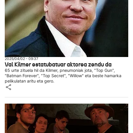
2025/04/02 - 09:37
Val Kilmer estatubatuar aktorea zendu da
65 urte zituela hil da Kilmer, pneumoniak jota, "Top Gun",
"Batman Forever", "Top Secret", "Willow" eta beste hamarka
pelikulatan aritu eta gero.