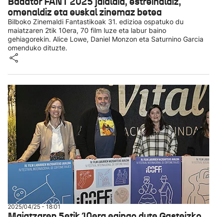
Badator FANT 2025 jaialdia, estreinaldiz,
omenaldiz eta euskal zinemaz betea
Bilboko Zinemaldi Fantastikoak 31. edizioa ospatuko du
maiatzaren 2tik 10era, 70 film luze eta labur baino
gehiagorekin. Alice Lowe, Daniel Monzon eta Saturnino Garcia
omenduko dituzte.
2025/04/25 - 18:01
Maiatzaren 5etik 10era egingo dute Gasteizko