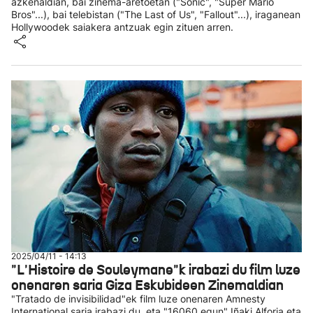
azkenaldian, bai zinema-aretoetan ("Sonic", "Super Mario
Bros"...), bai telebistan ("The Last of Us", "Fallout"...), iraganean
Hollywoodek saiakera antzuak egin zituen arren.
2025/04/11 - 14:13
"L'Histoire de Souleymane"k irabazi du film luze
onenaren saria Giza Eskubideen Zinemaldian
"Tratado de invisibilidad"ek film luze onenaren Amnesty
International saria irabazi du, eta "16060 egun" Iñaki Alforja eta