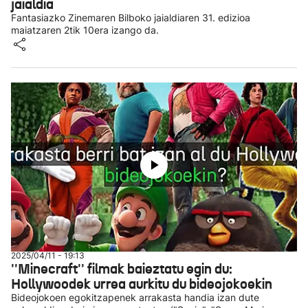
jaialdia
Fantasiazko Zinemaren Bilboko jaialdiaren 31. edizioa
maiatzaren 2tik 10era izango da.
2025/04/11 - 19:13
''Minecraft'' filmak baieztatu egin du:
Hollywoodek urrea aurkitu du bideojokoekin
Bideojokoen egokitzapenek arrakasta handia izan dute