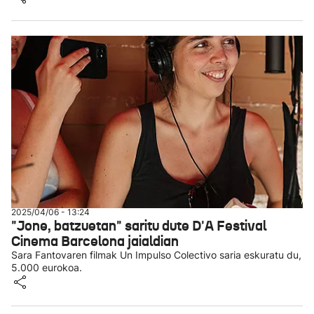
2025/04/06 - 13:24
"Jone, batzuetan" saritu dute D'A Festival
Cinema Barcelona jaialdian
Sara Fantovaren filmak Un Impulso Colectivo saria eskuratu du,
5.000 eurokoa.