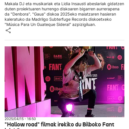
Makala DJ eta musikariak eta Lidia Insausti abeslariak gidatzen
duten proiektuaren hurrengo diskoaren bigarren aurrerapena
da "Denbora". "Gaua" diskoa 2025eko maiatzaren hasieran
kaleratuko da Madrilgo Subterfuge Records diskoetxeko
"Música Para Un Guateque Sideral" azpizigiluan.
2025/04/15 - 16:50
"Hallow road" filmak irekiko du Bilboko Fant