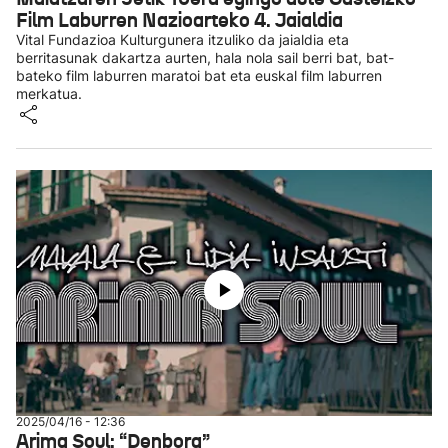
Film Laburren Nazioarteko 4. Jaialdia
Vital Fundazioa Kulturgunera itzuliko da jaialdia eta
berritasunak dakartza aurten, hala nola sail berri bat, bat-
bateko film laburren maratoi bat eta euskal film laburren
merkatua.
2025/04/16 - 12:36
Arima Soul: “Denbora”