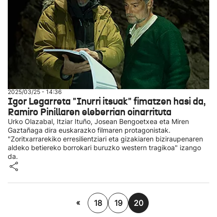
2025/03/25 - 14:36
Igor Legarreta "Inurri itsuak" fimatzen hasi da,
Ramiro Pinillaren eleberrian oinarrituta
Urko Olazabal, Itziar Ituño, Josean Bengoetxea eta Miren
Gaztañaga dira euskarazko filmaren protagonistak.
"Zoritxarrarekiko erresilientziari eta gizakiaren biziraupenaren
aldeko betiereko borrokari buruzko western tragikoa" izango
da.
«
18
19
20