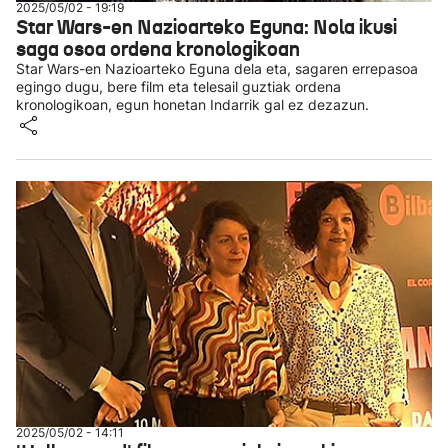
2025/05/02 - 19:19
Star Wars-en Nazioarteko Eguna: Nola ikusi
saga osoa ordena kronologikoan
Star Wars-en Nazioarteko Eguna dela eta, sagaren errepasoa
egingo dugu, bere film eta telesail guztiak ordena
kronologikoan, egun honetan Indarrik gal ez dezazun.
2025/05/02 - 14:11