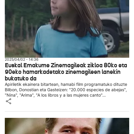
2025/04/02 - 14:36
Euskal Emakume Zinemagileak zikloa 80ko eta
90eko hamarkadetako zinemagileen lanekin
bukatuko da
Apiriletik ekainera bitartean, hamabi film programatuko dituzte
Bilbon, Donostian eta Gasteizen: "20.000 especies de abejas",
"Nina", "Arima", "A los libros y a las mujeres canto"…