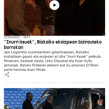
2025/04/01 - 16:17
''Inurri itsuak'', Bizkaiko ekaizpean bizirauteko
borrokan
Igor Legarreta zuzendariaren gidaritzapean, Bizkaiko
kostaldean gauez eta euripean ari dira "Inurri itsuak" pelikula
filmatzen, besteak beste, Urko Olazabal eta Itziar Ituño
aktoreak. Ramiro Pinillaren eleberri bat du oinarrian EITBren
parte-hartzea duen filmak.