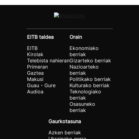
EITB taldea
Orain
EITB
Ekonomiako
Kirolak
berriak
Telebista nahieran
Gizarteko berriak
Primeran
Nazioarteko
Gaztea
berriak
Makusi
Politikako berriak
Guau - Gure
Kulturako berriak
Audioa
Teknologiako
berriak
Osasuneko
berriak
Gaurkotasuna
Azken berriak
Ukrainako gerra