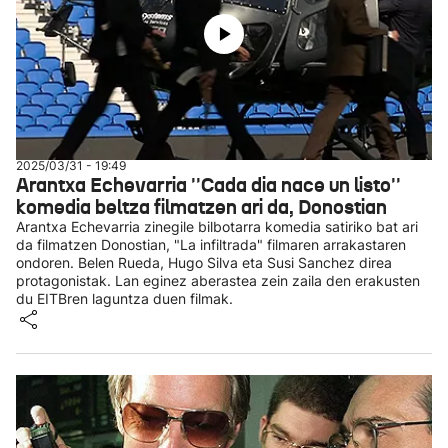
2025/03/31 - 19:49
Arantxa Echevarria ''Cada dia nace un listo''
komedia beltza filmatzen ari da, Donostian
Arantxa Echevarria zinegile bilbotarra komedia satiriko bat ari
da filmatzen Donostian, "La infiltrada" filmaren arrakastaren
ondoren. Belen Rueda, Hugo Silva eta Susi Sanchez direa
protagonistak. Lan eginez aberastea zein zaila den erakusten
du EITBren laguntza duen filmak.