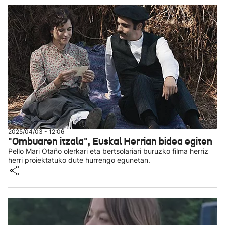
2025/04/03 - 12:06
"Ombuaren itzala", Euskal Herrian bidea egiten
Pello Mari Otaño olerkari eta bertsolariari buruzko filma herriz
herri proiektatuko dute hurrengo egunetan.