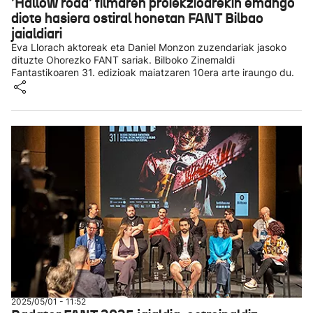
'Hallow road' filmaren proiekzioarekin emango
diote hasiera ostiral honetan FANT Bilbao
jaialdiari
Eva Llorach aktoreak eta Daniel Monzon zuzendariak jasoko
dituzte Ohorezko FANT sariak. Bilboko Zinemaldi
Fantastikoaren 31. edizioak maiatzaren 10era arte iraungo du.
2025/05/01 - 11:52