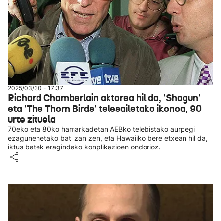
2025/03/30 - 17:37
Richard Chamberlain aktorea hil da, 'Shogun'
eta 'The Thorn Birds' telesailetako ikonoa, 90
urte zituela
70eko eta 80ko hamarkadetan AEBko telebistako aurpegi
ezagunenetako bat izan zen, eta Hawaiiko bere etxean hil da,
iktus batek eragindako konplikazioen ondorioz.