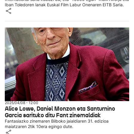
Iban Toledoren lanak Euskal Film Labur Onenaren EITB Saria.
2025/04/08 - 12:00
Alice Lowe, Daniel Monzon eta Santurnino
Garcia sarituko ditu Fant zinemaldiak
Fantasiazko zinemaren Bilboko jaialdiaren 31. edizioa
maiatzaren 2tik 10era egingo dute.