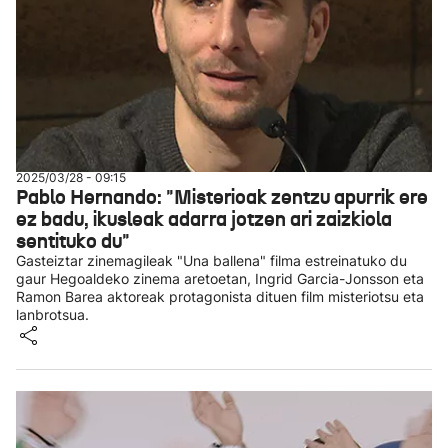
2025/03/28 - 09:15
Pablo Hernando: "Misterioak zentzu apurrik ere
ez badu, ikusleak adarra jotzen ari zaizkiola
sentituko du"
Gasteiztar zinemagileak "Una ballena" filma estreinatuko du
gaur Hegoaldeko zinema aretoetan, Ingrid Garcia-Jonsson eta
Ramon Barea aktoreak protagonista dituen film misteriotsu eta
lanbrotsua.