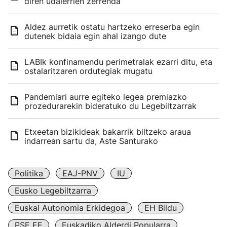
diren udalerrien zerrenda
Aldez aurretik ostatu hartzeko erreserba egin
dutenek bidaia egin ahal izango dute
LABIk konfinamendu perimetralak ezarri ditu, eta
ostalaritzaren ordutegiak mugatu
Pandemiari aurre egiteko legea premiazko
prozedurarekin bideratuko du Legebiltzarrak
Etxeetan bizikideak bakarrik biltzeko araua
indarrean sartu da, Aste Santurako
Politika
EAJ-PNV
IU
Eusko Legebiltzarra
Euskal Autonomia Erkidegoa
EH Bildu
PSE EE
Euskadiko Alderdi Popularra