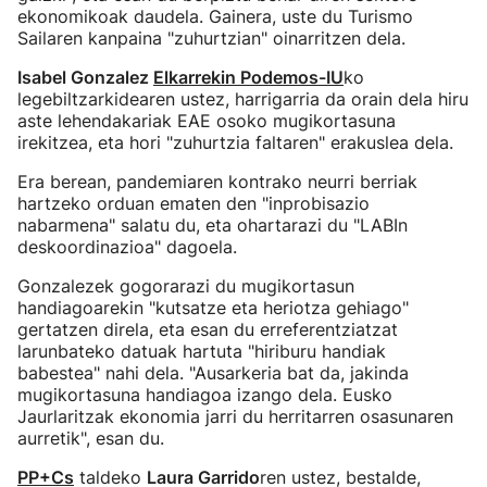
ekonomikoak daudela. Gainera, uste du Turismo
Sailaren kanpaina "zuhurtzian" oinarritzen dela.
Isabel Gonzalez
Elkarrekin Podemos-IU
ko
legebiltzarkidearen ustez, harrigarria da orain dela hiru
aste lehendakariak EAE osoko mugikortasuna
irekitzea, eta hori "zuhurtzia faltaren" erakuslea dela.
Era berean, pandemiaren kontrako neurri berriak
hartzeko orduan ematen den "inprobisazio
nabarmena" salatu du, eta ohartarazi du "LABIn
deskoordinazioa" dagoela.
Gonzalezek gogorarazi du mugikortasun
handiagoarekin "kutsatze eta heriotza gehiago"
gertatzen direla, eta esan du erreferentziatzat
larunbateko datuak hartuta "hiriburu handiak
babestea" nahi dela. "Ausarkeria bat da, jakinda
mugikortasuna handiagoa izango dela. Eusko
Jaurlaritzak ekonomia jarri du herritarren osasunaren
aurretik", esan du.
PP+Cs
taldeko
Laura Garrido
ren ustez, bestalde,