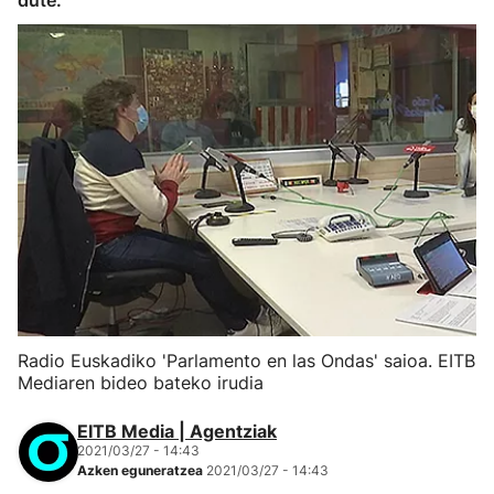
dute.
Radio Euskadiko 'Parlamento en las Ondas' saioa. EITB
Mediaren bideo bateko irudia
EITB Media | Agentziak
2021/03/27 - 14:43
Azken eguneratzea
2021/03/27 - 14:43