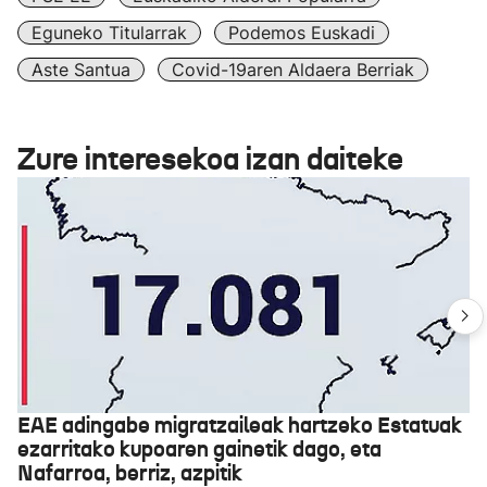
Eguneko Titularrak
Podemos Euskadi
Aste Santua
Covid-19aren Aldaera Berriak
Zure interesekoa izan daiteke
EAE adingabe migratzaileak hartzeko Estatuak
ezarritako kupoaren gainetik dago, eta
Nafarroa, berriz, azpitik