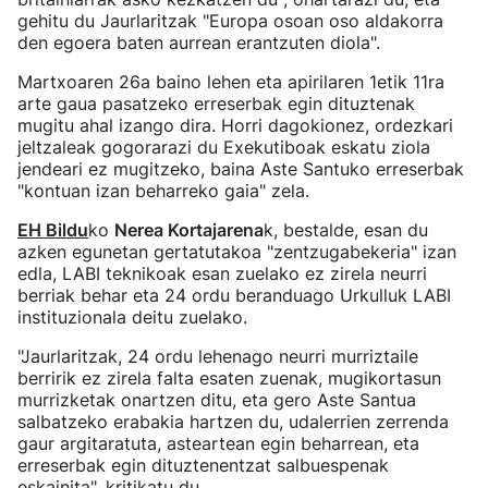
gehitu du Jaurlaritzak "Europa osoan oso aldakorra
den egoera baten aurrean erantzuten diola".
Martxoaren 26a baino lehen eta apirilaren 1etik 11ra
arte gaua pasatzeko erreserbak egin dituztenak
mugitu ahal izango dira. Horri dagokionez, ordezkari
jeltzaleak gogorarazi du Exekutiboak eskatu ziola
jendeari ez mugitzeko, baina Aste Santuko erreserbak
"kontuan izan beharreko gaia" zela.
EH Bildu
ko
Nerea Kortajarena
k, bestalde, esan du
azken egunetan gertatutakoa "zentzugabekeria" izan
edla, LABI teknikoak esan zuelako ez zirela neurri
berriak behar eta 24 ordu beranduago Urkulluk LABI
instituzionala deitu zuelako.
"Jaurlaritzak, 24 ordu lehenago neurri murriztaile
berririk ez zirela falta esaten zuenak, mugikortasun
murrizketak onartzen ditu, eta gero Aste Santua
salbatzeko erabakia hartzen du, udalerrien zerrenda
gaur argitaratuta, asteartean egin beharrean, eta
erreserbak egin dituztenentzat salbuespenak
eskainita", kritikatu du.