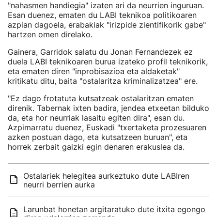
"nahasmen handiegia" izaten ari da neurrien inguruan.
Esan duenez, ematen du LABI teknikoa politikoaren
azpian dagoela, erabakiak "irizpide zientifikorik gabe"
hartzen omen direlako.
Gainera, Garridok salatu du Jonan Fernandezek ez
duela LABI teknikoaren burua izateko profil teknikorik,
eta ematen diren "inprobisazioa eta aldaketak"
kritikatu ditu, baita "ostalaritza kriminalizatzea" ere.
"Ez dago frotatuta kutsatzeak ostalaritzan ematen
direnik. Tabernak ixten badira, jendea etxeetan bilduko
da, eta hor neurriak lasaitu egiten dira", esan du.
Azpimarratu duenez, Euskadi "txertaketa prozesuaren
azken postuan dago, eta kutsatzeen buruan", eta
horrek zerbait gaizki egin denaren erakuslea da.
Ostalariek helegitea aurkeztuko dute LABIren
neurri berrien aurka
Larunbat honetan argitaratuko dute itxita egongo