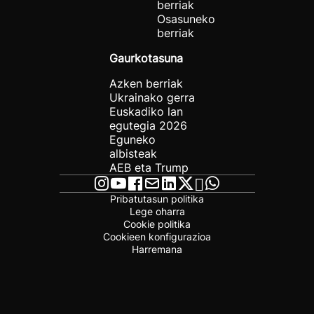
berriak
Osasuneko
berriak
Gaurkotasuna
Azken berriak
Ukrainako gerra
Euskadiko lan
egutegia 2026
Eguneko
albisteak
AEB eta Trump
Pribatutasun politika
Lege oharra
Cookie politika
Cookieen konfigurazioa
Harremana