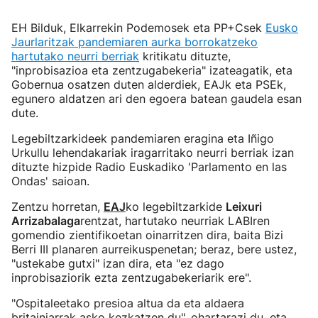
EH Bilduk, Elkarrekin Podemosek eta PP+Csek
Eusko
Jaurlaritzak pandemiaren aurka borrokatzeko
hartutako neurri berriak
kritikatu dituzte,
"inprobisazioa eta zentzugabekeria" izateagatik, eta
Gobernua osatzen duten alderdiek, EAJk eta PSEk,
egunero aldatzen ari den egoera batean gaudela esan
dute.
Legebiltzarkideek pandemiaren eragina eta Iñigo
Urkullu lehendakariak iragarritako neurri berriak izan
dituzte hizpide Radio Euskadiko 'Parlamento en las
Ondas' saioan.
Zentzu horretan,
EAJ
ko legebiltzarkide
Leixuri
Arrizabalaga
rentzat, hartutako neurriak LABIren
gomendio zientifikoetan oinarritzen dira, baita Bizi
Berri III planaren aurreikuspenetan; beraz, bere ustez,
"ustekabe gutxi" izan dira, eta "ez dago
inprobisaziorik ezta zentzugabekeriarik ere".
"Ospitaleetako presioa altua da eta aldaera
britainiarrak asko kezkatzen du", ohartarazi du, eta