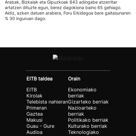
Arabak, Bizkaiak eta Gipuzkoak 843 adingabe atzerritar
artatzen dituzte egun, berez dagokiona baino 65 gehiago.
Aldiz, azken datuen arabera, Foru Erkidegoa bere gaitasunaren
% 30 inguruan dago.
EITB taldea
Orain
EITB
Ekonomiako
Kirolak
berriak
Telebista nahieran
Gizarteko berriak
Primeran
Nazioarteko
Gaztea
berriak
Makusi
Politikako berriak
Guau - Gure
Kulturako berriak
Audioa
Teknologiako