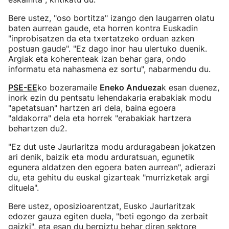
Bere ustez, "oso bortitza" izango den laugarren olatu
baten aurrean gaude, eta horren kontra Euskadin
"inprobisatzen da eta txertatzeko orduan azken
postuan gaude". "Ez dago inor hau ulertuko duenik.
Argiak eta koherenteak izan behar gara, ondo
informatu eta nahasmena ez sortu", nabarmendu du.
PSE-EE
ko bozeramaile
Eneko Andueza
k esan duenez,
inork ezin du pentsatu lehendakaria erabakiak modu
"apetatsuan" hartzen ari dela, baina egoera
"aldakorra" dela eta horrek "erabakiak hartzera
behartzen du2.
"Ez dut uste Jaurlaritza modu arduragabean jokatzen
ari denik, baizik eta modu arduratsuan, egunetik
egunera aldatzen den egoera baten aurrean", adierazi
du, eta gehitu du euskal gizarteak "murrizketak argi
dituela".
Bere ustez, oposizioarentzat, Eusko Jaurlaritzak
edozer gauza egiten duela, "beti egongo da zerbait
gaizki", eta esan du berpiztu behar diren sektore