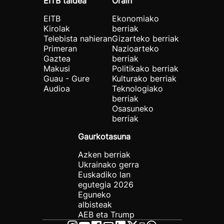
EITB taldea
Orain
EITB
Ekonomiako
Kirolak
berriak
Telebista nahieran
Gizarteko berriak
Primeran
Nazioarteko
Gaztea
berriak
Makusi
Politikako berriak
Guau - Gure
Kulturako berriak
Audioa
Teknologiako
berriak
Osasuneko
berriak
Gaurkotasuna
Azken berriak
Ukrainako gerra
Euskadiko lan
egutegia 2026
Eguneko
albisteak
AEB eta Trump