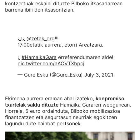
kontzertuak eskaini dituzte Bilboko itsasadarrean
barrena ibili den itsasontzian.
¿¿¿
@zetak_org
!!!
17:00etatik aurrera, etorri Areatzara.
¿
#HamaikaGara
erreferendumaren alde!
pic.twitter.com/aACVTXbpcj
— Gure Esku (@Gure_Esku)
July 3, 2021
Ekimena aurrera eraman ahal izateko,
konpromiso
txartelak saldu dituzte
Hamaika Gararen webgunean.
Horrela, 5 euro ordainduta, Bilboko mobilizazioa
finantzatzen eta segurtasun neurriak egokitzen
lagundu dute hainbat pertsonek.