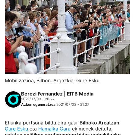
Mobilizazioa, Bilbon. Argazkia: Gure Esku
Berezi Fernandez | EITB Media
2021/07/03 - 20:22
Azken eguneratzea
2021/07/03 - 21:27
Ehunka pertsona bildu dira gaur
Bilboko Areatzan
,
Gure Esku
eta
Hamaika Gara
ekimenek deituta,
estatus politikoa erreferendum bidez erabakitzeko