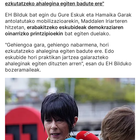
ezkutatzeko ahalegina egiten badute ere"
EH Bilduk bat egin du Gure Eskuk eta Hamaika Garak
antolatutako mobilizazioarekin, Maddalen Iriarteren
hitzetan,
erabakitzeko eskubideak demokraziaren
oinarrizko printzipioekin
bat egiten duelako.
"Gehiengoa gara, gehiengo nabarmena, hori
ezkutatzeko ahalegina egiten badute ere. Edo
eskubide hori praktikan jartzea galarazteko
ahaleginak egiten dituzten arren", esan du EH Bilduko
bozeramaileak.