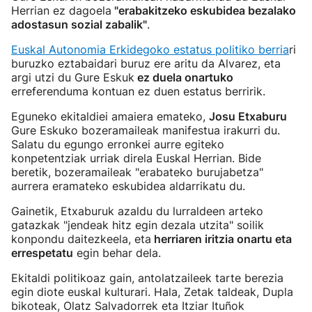
Herrian ez dagoela
"erabakitzeko eskubidea bezalako
adostasun sozial zabalik"
.
Euskal Autonomia Erkidegoko estatus politiko berria
ri
buruzko eztabaidari buruz ere aritu da Alvarez, eta
argi utzi du Gure Eskuk
ez duela onartuko
erreferenduma kontuan ez duen estatus berririk.
Eguneko ekitaldiei amaiera emateko,
Josu Etxaburu
Gure Eskuko bozeramaileak manifestua irakurri du.
Salatu du egungo erronkei aurre egiteko
konpetentziak urriak direla Euskal Herrian. Bide
beretik, bozeramaileak "erabateko burujabetza"
aurrera eramateko eskubidea aldarrikatu du.
Gainetik, Etxaburuk azaldu du lurraldeen arteko
gatazkak "jendeak hitz egin dezala utzita" soilik
konpondu daitezkeela, eta
herriaren iritzia onartu eta
errespetatu
egin behar dela.
Ekitaldi politikoaz gain, antolatzaileek tarte berezia
egin diote euskal kulturari. Hala, Zetak taldeak, Dupla
bikoteak, Olatz Salvadorrek eta Itziar Ituñok