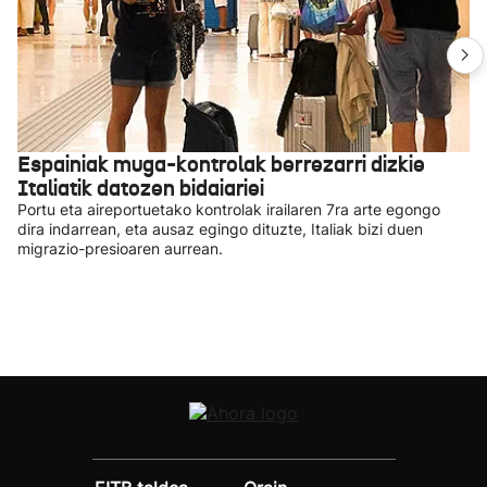
Espainiak muga-kontrolak berrezarri dizkie
Italiatik datozen bidaiariei
Portu eta aireportuetako kontrolak irailaren 7ra arte egongo
dira indarrean, eta ausaz egingo dituzte, Italiak bizi duen
migrazio-presioaren aurrean.