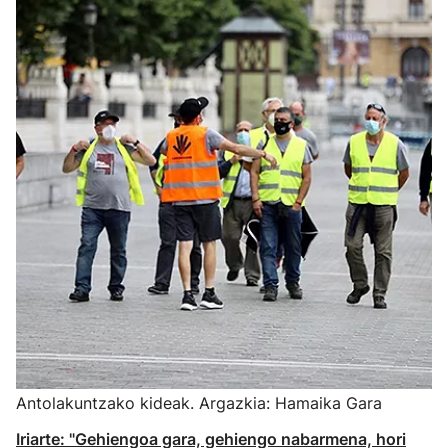
Antolakuntzako kideak. Argazkia: Hamaika Gara
Iriarte: "Gehiengoa gara, gehiengo nabarmena, hori