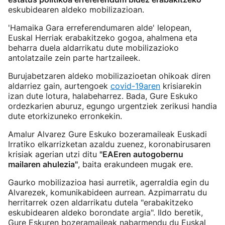
eskubidearen aldeko mobilizazioan.
'Hamaika Gara erreferendumaren alde' lelopean,
Euskal Herriak erabakitzeko gogoa, ahalmena eta
beharra duela aldarrikatu dute mobilizazioko
antolatzaile zein parte hartzaileek.
Burujabetzaren aldeko mobilizazioetan ohikoak diren
aldarriez gain, aurtengoek
covid-19aren
krisiarekin
izan dute lotura, halabeharrez. Bada, Gure Eskuko
ordezkarien aburuz, egungo urgentziek zerikusi handia
dute etorkizuneko erronkekin.
Amalur Alvarez Gure Eskuko bozeramaileak Euskadi
Irratiko elkarrizketan azaldu zuenez, koronabirusaren
krisiak agerian utzi ditu
"EAEren autogobernu
mailaren ahulezia"
, baita erakundeen mugak ere.
Gaurko mobilizazioa hasi aurretik, agerraldia egin du
Alvarezek, komunikabideen aurrean. Azpimarratu du
herritarrek ozen aldarrikatu dutela "erabakitzeko
eskubidearen aldeko borondate argia". Ildo beretik,
Gure Eskuren bozeramaileak nabarmendu du Euskal