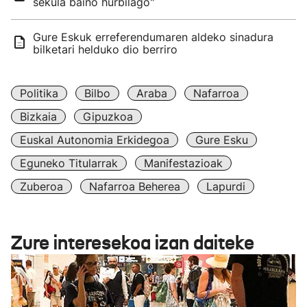
sekula baino hurbilago"
Gure Eskuk erreferendumaren aldeko sinadura
bilketari helduko dio berriro
Politika
Bilbo
Araba
Nafarroa
Bizkaia
Gipuzkoa
Euskal Autonomia Erkidegoa
Gure Esku
Eguneko Titularrak
Manifestazioak
Zuberoa
Nafarroa Beherea
Lapurdi
Zure interesekoa izan daiteke