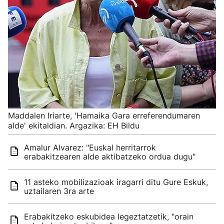
Maddalen Iriarte, 'Hamaika Gara erreferendumaren
alde' ekitaldian. Argazika: EH Bildu
Amalur Alvarez: "Euskal herritarrok
erabakitzearen alde aktibatzeko ordua dugu"
11 asteko mobilizazioak iragarri ditu Gure Eskuk,
uztailaren 3ra arte
Erabakitzeko eskubidea legeztatzetik, "orain