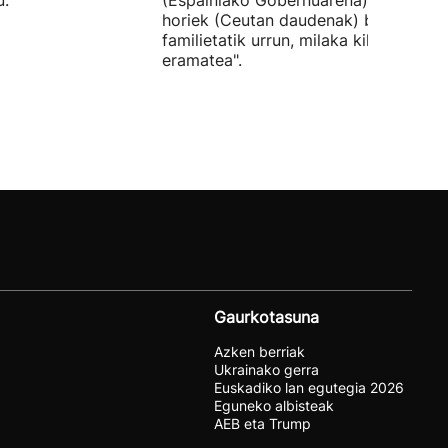
u.
(Espainiako Gobernuarena) adingabe
horiek (Ceutan daudenak) beren
familietatik urrun, milaka kilometrotar
eramatea".
Gaurkotasuna
Azken berriak
Ukrainako gerra
Euskadiko lan egutegia 2026
Eguneko albisteak
AEB eta Trump