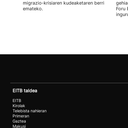
migrazio-krisiaren kudeaketaren berri
gehia
emateko.
Foru 
ingur
EITB taldea
EITB
Kirolak
Telebista nahieran
Primeran
Gaztea
Makusi