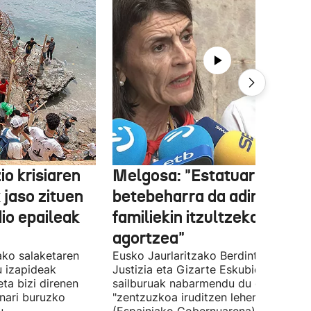
o krisiaren
Melgosa: "Estatuaren lehe
 jaso zituen
betebeharra da adingabea
dio epaileak
familiekin itzultzeko bideak
agortzea"
tako salaketaren
Eusko Jaurlaritzako Berdintasun,
u izapideak
Justizia eta Gizarte Eskubideetako
eta bizi direnen
sailburuak nabarmendu du ez zaiola
nari buruzko
"zentzuzkoa iruditzen lehen erantzun