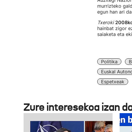
Auzitegi Naziona
murrizteko gal
egun han ari da
Txeroki
2008ko 
hainbat zigor ez
saiaketa eta eki
Politika
B
Euskal Auton
Espetxeak
Zure interesekoa izan d