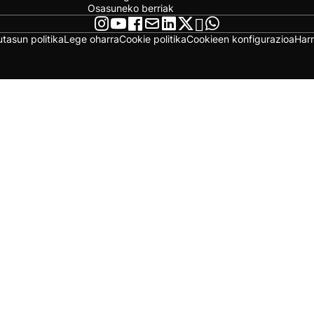
Osasuneko berriak
utasun politika
Lege oharra
Cookie politika
Cookieen konfigurazioa
Har