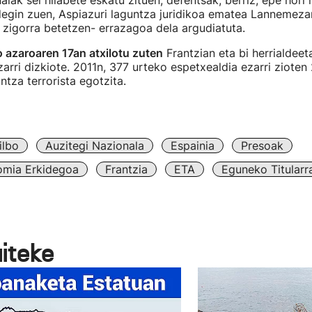
lak sei hilabete eskatu zituen; defentsak, berriz, epe hori 
degin zuen, Aspiazuri laguntza juridikoa ematea Lannemeza
 zigorra betetzen- errazagoa dela argudiatuta.
azaroaren 17an atxilotu zuten
Frantzian eta bi herrialdeet
arri dizkiote. 2011n, 377 urteko espetxealdia ezarri zioten 
ntza terrorista egotzita.
ilbo
Auzitegi Nazionala
Espainia
Presoak
omia Erkidegoa
Frantzia
ETA
Eguneko Titularr
aiteke