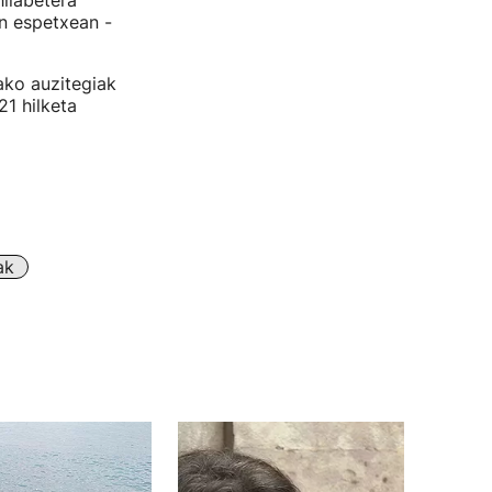
hilabetera
n espetxean -
ako auzitegiak
21 hilketa
ak