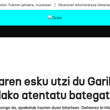
|
don Txikiren jaitsiera, zuzenean
Elkanoren lehorreratzea Getaria
tura
Ikusmiran
Egural
Osasuna
Teknologia
aren esku utzi du Gari
dako atentatu bategat
ongo da, epaiketak irauten duen bitartean. Gehienez bi hil