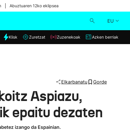
|
n
Abuztuaren 12ko eklipsea
EU
dia
Klisk
Zuretzat
Zuzenekoak
Azken berriak
Klisk
Zuzenekoak
Zuretzat
Elkarbanatu
Gorde
koitz Aspiazu,
Azken berriak
ik epaitu dezaten
abetez izango da Espainian.