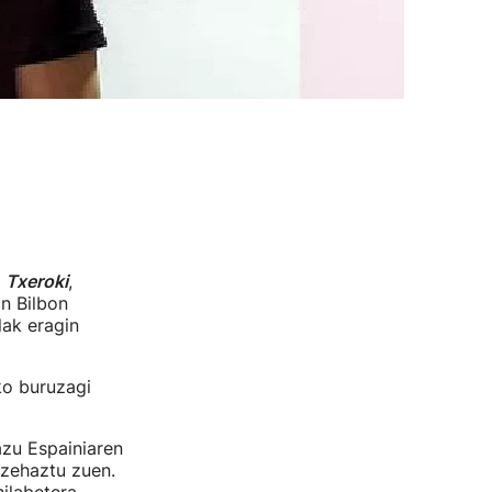
,
Txeroki
,
n Bilbon
lak eragin
ko buruzagi
azu Espainiaren
 zehaztu zuen.