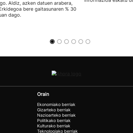
informazioa eskatu d
go. Aldiz, azken datuen arabera,
Erkidegoa bere gaitasunaren % 30
uan dago.
Orain
Ekonomiako berriak
Gizarteko berriak
Nazioarteko berriak
Politikako berriak
Kulturako berriak
Teknologiako berriak