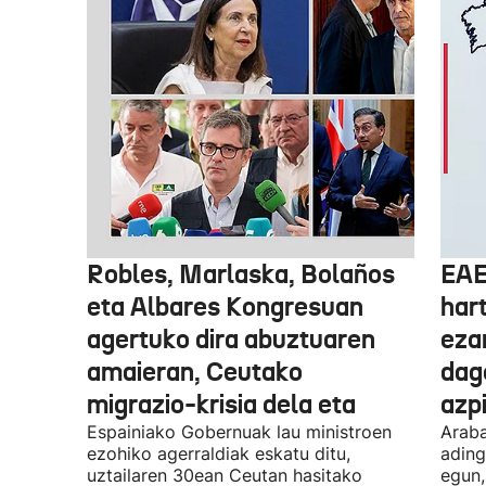
Robles, Marlaska, Bolaños
EAE
eta Albares Kongresuan
har
agertuko dira abuztuaren
eza
amaieran, Ceutako
dago
migrazio-krisia dela eta
azpi
Espainiako Gobernuak lau ministroen
Araba
ezohiko agerraldiak eskatu ditu,
ading
uztailaren 30ean Ceutan hasitako
egun,