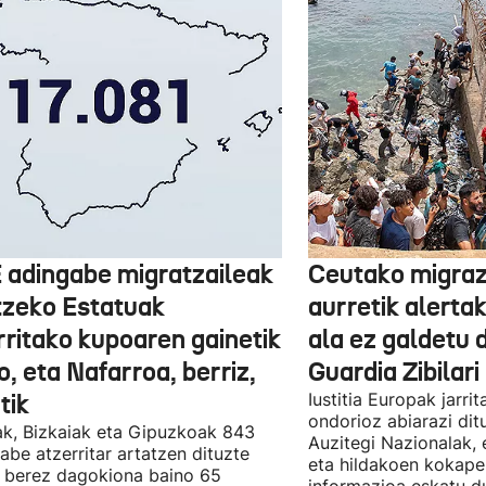
 adingabe migratzaileak
Ceutako migrazi
tzeko Estatuak
aurretik alertak
rritako kupoaren gainetik
ala ez galdetu 
, eta Nafarroa, berriz,
Guardia Zibilari
tik
Iustitia Europak jarri
ondorioz abiarazi dit
k, Bizkaiak eta Gipuzkoak 843
Auzitegi Nazionalak, 
abe atzerritar artatzen dituzte
eta hildakoen kokape
 berez dagokiona baino 65