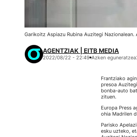
Garikoitz Aspiazu Rubina Auzitegi Nazionalean. 
AGENTZIAK | EITB MEDIA
2022/08/22 - 22:49
Azken eguneratzea
Frantziako agin
presoa Auzitegi
bonba-auto bate
zituen.
Europa Press ag
ohia Madrilen 
Parisko Apelazi
esku uzteko, e