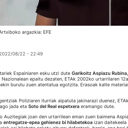
Artxiboko argazkia: EFE
2022/08/22 - 22:49
tariek Espainiaren esku utzi dute
Garikoitz Aspiazu Rubina
 Nazionalean epaitu dezaten, ETAk 2002ko urtarrilaren 12a
kin burutu zuen atentatua egotzita. Erasoak kalte materia
entziak Poliziaren iturriak aipatuta jakinarazi duenez, ETA
dago jada eta
Soto del Real espetxera
eramango dute.
o Auzitegiak joan den urtarrilean eman zuen baimena Aspi
ta
entregatze-epea gehienez bi hilabetekoa
izan daitekeela