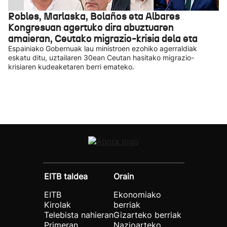
Robles, Marlaska, Bolaños eta Albares
Kongresuan agertuko dira abuztuaren
amaieran, Ceutako migrazio-krisia dela eta
Espainiako Gobernuak lau ministroen ezohiko agerraldiak
eskatu ditu, uztailaren 30ean Ceutan hasitako migrazio-
krisiaren kudeaketaren berri emateko.
EITB taldea
Orain
EITB
Ekonomiako
Kirolak
berriak
Telebista nahieran
Gizarteko berriak
Primeran
Nazioarteko