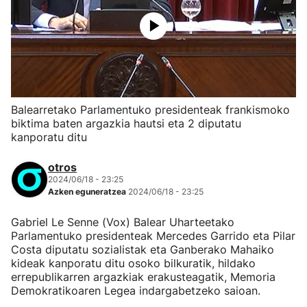
Balearretako Parlamentuko presidenteak frankismoko
biktima baten argazkia hautsi eta 2 diputatu
kanporatu ditu
otros
2024/06/18 - 23:25
Azken eguneratzea
2024/06/18 - 23:25
Gabriel Le Senne (Vox) Balear Uharteetako
Parlamentuko presidenteak Mercedes Garrido eta Pilar
Costa diputatu sozialistak eta Ganberako Mahaiko
kideak kanporatu ditu osoko bilkuratik, hildako
errepublikarren argazkiak erakusteagatik, Memoria
Demokratikoaren Legea indargabetzeko saioan.