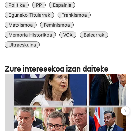
Politika
PP
Espainia
Eguneko Titularrak
Frankismoa
Matxismoa
Feminismoa
Memoria Historikoa
VOX
Balearrak
Ultraeskuina
Zure interesekoa izan daiteke