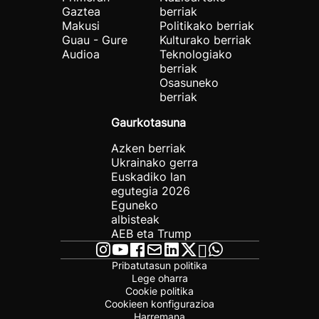
Gaztea
berriak
Makusi
Politikako berriak
Guau - Gure
Kulturako berriak
Audioa
Teknologiako
berriak
Osasuneko
berriak
Gaurkotasuna
Azken berriak
Ukrainako gerra
Euskadiko lan
egutegia 2026
Eguneko
albisteak
AEB eta Trump
Pribatutasun politika
Lege oharra
Cookie politika
Cookieen konfigurazioa
Harremana