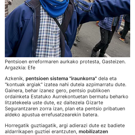
Pentsioen erreformaren aurkako protesta, Gasteizen.
Argazkia: Efe
Azkenik,
pentsioen sistema "iraunkorra"
dela eta
"kontuak argiak" izatea nahi dutela azpimarratu dute.
Gainera, behar izanez gero, pentsio publikoen
ordainketa Estatuko Aurrekontuetan bermatu beharko
litzatekeela uste dute, ez daitezela Gizarte
Segurantzaren zorra izan, plan eta pentsio pribatuen
aldeko apustua errefusatzearekin batera.
Horregatik guztiagatik, argi adierazi dute ez badiete
aldarrikapen guztiei erantzuten,
mobilizatzen