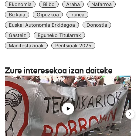
Ekonomia
Bilbo
Araba
Nafarroa
Bizkaia
Gipuzkoa
Iruñea
Euskal Autonomia Erkidegoa
Donostia
Gasteiz
Eguneko Titularrak
Manifestazioak
Pentsioak 2025
Zure interesekoa izan daiteke