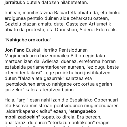
jarraitu
ko dutela datozen hilabeteetan.
Iruñean, manifestazioa Baluartetk abiatu da, eta hiriko
erdigunea pentsio duinen alde zeharkatu ostean,
Gaztelu plazan amaitu dute. Gasteizen Artiumetik
abiatu da protesta, eta Donostian, Alderdi Ederretik.
"Nahigabe orokortua"
Jon Fano
Euskal Herriko Pentsiodunen
Mugimenduaren bozeramailea Bilbon egindako
martxan izan da. Adierazi duenez, erreforma horren
eztabaida parlamentarioaren aurrean, "ez dugu beste
irtenbiderik ikusi" Lege proiektu hori justifikatzen
duten "falazia eta gezurrak" salatzea eta
"pentsiodunen arteko nahigabe orokortua agerian
jartzeko" kalera ateratzea baino.
Hala, "argi" esan nahi izan die Espainiako Gobernuari
eta Escriva ministroari pentsiodunen mugimenduaren
"aldarrikapenak aditu" ezean,
"etengabeko
mobilizazioekin"
topatuko direla. Era berean,
ohartarazi du euren "etorkizun politikoari" eragin