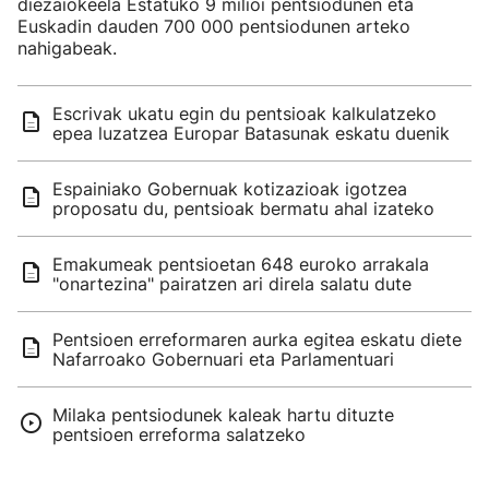
diezaiokeela Estatuko 9 milioi pentsiodunen eta
Euskadin dauden 700 000 pentsiodunen arteko
nahigabeak.
Escrivak ukatu egin du pentsioak kalkulatzeko
epea luzatzea Europar Batasunak eskatu duenik
Espainiako Gobernuak kotizazioak igotzea
proposatu du, pentsioak bermatu ahal izateko
Emakumeak pentsioetan 648 euroko arrakala
"onartezina" pairatzen ari direla salatu dute
Pentsioen erreformaren aurka egitea eskatu diete
Nafarroako Gobernuari eta Parlamentuari
Milaka pentsiodunek kaleak hartu dituzte
pentsioen erreforma salatzeko