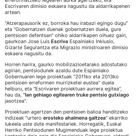
erreformatzeko legearen aurka agertzeko, eta
Escrivaren dimisio eskaera nagusitu da aldarrikapenen
artean.
"Atzerapausorik ez, borroka hau irabazi egingo dugu"
eta "Gobernatzen duenak gobernatzen duela, gure
pentsioen defentsan" ohiko aldarrikapen oihuez gain,
gaurkoan Jose Luis
Escriva
Espainiako Inklusio,
Gizarte Segurantza eta Migrazio ministroaren dimisio
eskaera nagusitu da.
Horren harira, gaurko mobilizazioetarako adostutako
agirian, pentsiodunek azaldu dute Espainiako
Gobernuaren lege proiektuak "2011ko eta 2013ko
pentsioen erreformen murrizketei eustea" duela
helburu, eta "Escrivaren proiektuan aurrera egitea",
hau da, "
lan gehiago egitearen truke pentsio gutxiago
jasotzea".
Proiektuan agertzen den pentsioen balioa handitzeko
indizeak "urtero
erosteko ahalmena galtzea
" ekarriko
lukeela uste dute manifestariek. Horregatik, Euskal
Herriko Pentsiodunen Mugimenduak lege proiektua