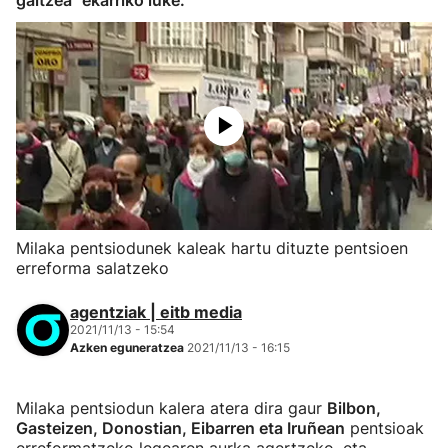
galtzea" ekarriko luke.
Milaka pentsiodunek kaleak hartu dituzte pentsioen
erreforma salatzeko
agentziak | eitb media
2021/11/13 - 15:54
Azken eguneratzea
2021/11/13 - 16:15
Milaka pentsiodun kalera atera dira gaur
Bilbon,
Gasteizen, Donostian, Eibarren eta Iruñean
pentsioak