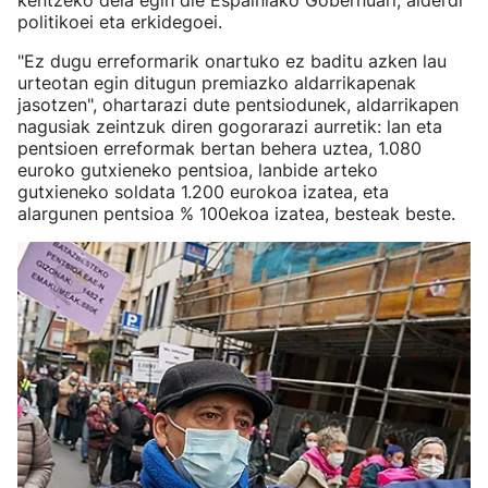
kentzeko deia egin die Espainiako Gobernuari, alderdi
politikoei eta erkidegoei.
"Ez dugu erreformarik onartuko ez baditu azken lau
urteotan egin ditugun premiazko aldarrikapenak
jasotzen", ohartarazi dute pentsiodunek, aldarrikapen
nagusiak zeintzuk diren gogorarazi aurretik: lan eta
pentsioen erreformak bertan behera uztea, 1.080
euroko gutxieneko pentsioa, lanbide arteko
gutxieneko soldata 1.200 eurokoa izatea, eta
alargunen pentsioa % 100ekoa izatea, besteak beste.