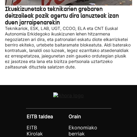
Ikuskizunetako teknikarien grebaren
deitzaileak pozik agertu dira lanuzteak izan
duen jarraipenarekin
Teknikariok, ESK, LAB, UGT, CCOO, ELA eta CNT Euskal
Autonomia Erkidegoko ikuskizunen lehen hitzarmena
negoziatzen ari dira, eta patronalari eskatu diote elkarrizketei
berriro ekiteko, urtebete baitaramate blokeatuta. Aldi baterako
kontratuak, lanaldi oso luzeak, legez ezarritako atsedenaldiak
ez errespetatzea, jaiegunetan zein gaueko ordutegian plusik
ez jasotzea eta lana eta bizitza pertsonala uztartzeko
zailtasunak dituztela salatzen dute.
EITB taldea
Orain
EITB
Ekonomiako
Kirolak
berriak