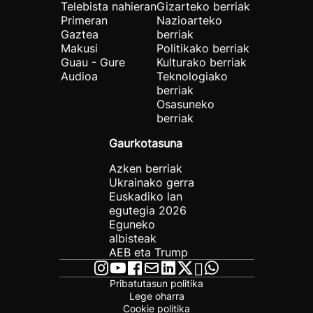
Telebista nahieran
Gizarteko berriak
Primeran
Nazioarteko
Gaztea
berriak
Makusi
Politikako berriak
Guau - Gure
Kulturako berriak
Audioa
Teknologiako
berriak
Osasuneko
berriak
Gaurkotasuna
Azken berriak
Ukrainako gerra
Euskadiko lan
egutegia 2026
Eguneko
albisteak
AEB eta Trump
Pribatutasun politika
Lege oharra
Cookie politika