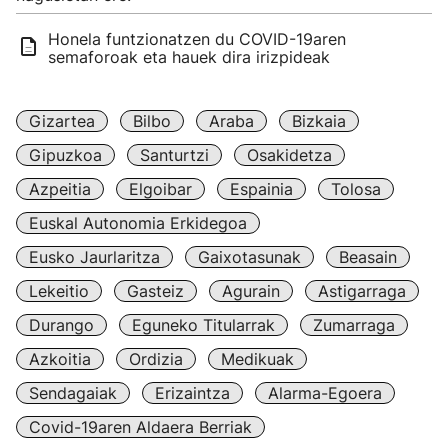
Honela funtzionatzen du COVID-19aren
semaforoak eta hauek dira irizpideak
Gizartea
Bilbo
Araba
Bizkaia
Gipuzkoa
Santurtzi
Osakidetza
Azpeitia
Elgoibar
Espainia
Tolosa
Euskal Autonomia Erkidegoa
Eusko Jaurlaritza
Gaixotasunak
Beasain
Lekeitio
Gasteiz
Agurain
Astigarraga
Durango
Eguneko Titularrak
Zumarraga
Azkoitia
Ordizia
Medikuak
Sendagaiak
Erizaintza
Alarma-Egoera
Covid-19aren Aldaera Berriak