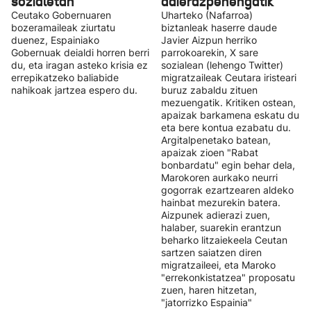
sozialetan
adierazpenengatik
Ceutako Gobernuaren
Uharteko (Nafarroa)
bozeramaileak ziurtatu
biztanleak haserre daude
duenez, Espainiako
Javier Aizpun herriko
Gobernuak deialdi horren berri
parrokoarekin, X sare
du, eta iragan asteko krisia ez
sozialean (lehengo Twitter)
errepikatzeko baliabide
migratzaileak Ceutara iristeari
nahikoak jartzea espero du.
buruz zabaldu zituen
mezuengatik. Kritiken ostean,
apaizak barkamena eskatu du
eta bere kontua ezabatu du.
Argitalpenetako batean,
apaizak zioen "Rabat
bonbardatu" egin behar dela,
Marokoren aurkako neurri
gogorrak ezartzearen aldeko
hainbat mezurekin batera.
Aizpunek adierazi zuen,
halaber, suarekin erantzun
beharko litzaiekeela Ceutan
sartzen saiatzen diren
migratzaileei, eta Maroko
"errekonkistatzea" proposatu
zuen, haren hitzetan,
"jatorrizko Espainia"