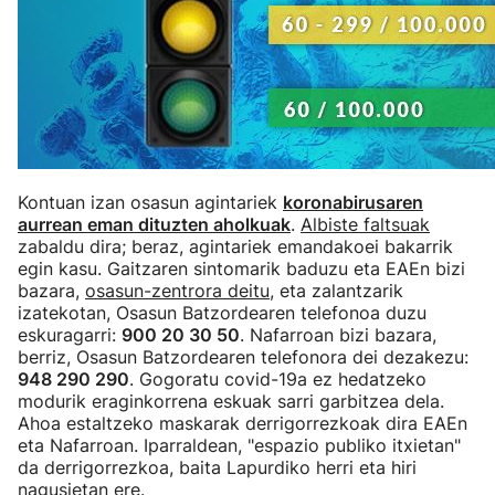
Kontuan izan osasun agintariek
koronabirusaren
aurrean eman dituzten aholkuak
.
Albiste faltsuak
zabaldu dira; beraz, agintariek emandakoei bakarrik
egin kasu. Gaitzaren sintomarik baduzu eta EAEn bizi
bazara,
osasun-zentrora deitu
, eta zalantzarik
izatekotan, Osasun Batzordearen telefonoa duzu
eskuragarri:
900 20 30 50
. Nafarroan bizi bazara,
berriz, Osasun Batzordearen telefonora dei dezakezu:
948 290 290
. Gogoratu covid-19a ez hedatzeko
modurik eraginkorrena eskuak sarri garbitzea dela.
Ahoa estaltzeko maskarak derrigorrezkoak dira EAEn
eta Nafarroan. Iparraldean, "espazio publiko itxietan"
da derrigorrezkoa, baita Lapurdiko herri eta hiri
nagusietan ere.