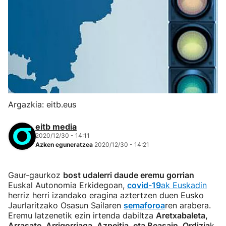
Argazkia: eitb.eus
eitb media
2020/12/30 - 14:11
Azken eguneratzea
2020/12/30 - 14:21
Gaur-gaurkoz
bost udalerri daude eremu gorrian
Euskal Autonomia Erkidegoan,
covid-19
ak Euskadin
herriz herri izandako eragina aztertzen duen Eusko
Jaurlaritzako Osasun Sailaren
semaforoa
ren arabera.
Eremu latzenetik ezin irtenda dabiltza
Aretxabaleta,
Arrasate, Arrigorriaga, Azpeitia, eta Beasain. Ordizia
k,