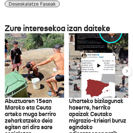
Deseskalatze Faseak
Zure interesekoa izan daiteke
Abuztuaren 15ean
Uharteko bizilagunak
Maroko eta Ceuta
haserre, herriko
arteko muga berriro
apaizak Ceutako
zeharkatzeko deia
migrazio-krisiari buruz
egiten ari dira sare
egindako