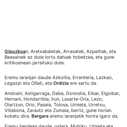
Gipuzkoa
n, Aretxabaletak, Arrasatek, Azpeitiak, eta
Beasainek ez dute lortu datuak hobetzea, eta gune
kritikoenean jarraituko dute.
Eremu laranjan daude Azkoitia, Errenteria, Lazkao,
Legazpi eta Oñati, eta
Ordizia
ere sartu da.
Andoain, Astigarraga, Deba, Donostia, Eibar, Elgoibar,
Hernani, Hondarribia, Irun, Lasarte-Oria, Lezo,
Oiartzun, Orio, Pasaia, Tolosa, Urnieta, Urretxu,
Villabona, Zarautz eta Zumaia, berriz, gune horian
kokatu dira.
Bergara
eremu laranjatik horira igaro da.
Eremu berdean daude, ostera, Mutriku, Urnieta eta