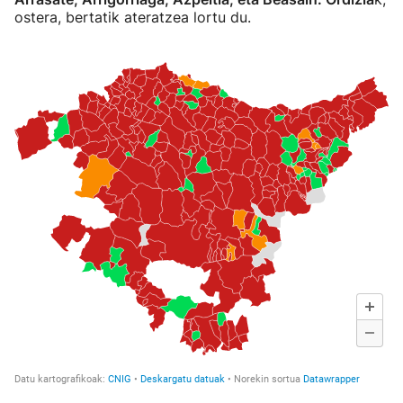
ostera, bertatik ateratzea lortu du.