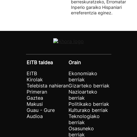
berreskuratzeko, Erromatar
Inperio garaiko Hispaniari
erreferentzia eginez.
EITB taldea
Orain
EITB
Ekonomiako
Kirolak
berriak
Telebista nahieran
Gizarteko berriak
Primeran
Nazioarteko
Gaztea
berriak
Makusi
Politikako berriak
Guau - Gure
Kulturako berriak
Audioa
Teknologiako
berriak
Osasuneko
berriak