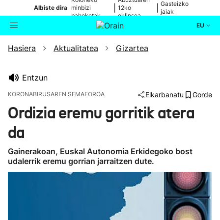
Gasteizko
|
|
Albiste dira
minbizi
12ko
jaiak
baheketak
eklipsea
EU
Hasiera
Aktualitatea
Gizartea
Aktualitatea
Bilatzailea
Politika
Entzun
KORONABIRUSAREN SEMAFOROA
Elkarbanatu
Gorde
Kultura
Ordizia eremu gorritik atera
da
Ikusmiran
Gainerakoan, Euskal Autonomia Erkidegoko bost
Eguraldia
udalerrik eremu gorrian jarraitzen dute.