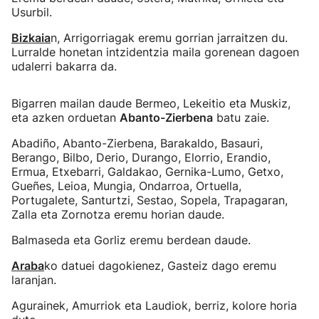
Usurbil.
Bizkaia
n, Arrigorriagak eremu gorrian jarraitzen du.
Lurralde honetan intzidentzia maila gorenean dagoen
udalerri bakarra da.
Bigarren mailan daude Bermeo, Lekeitio eta Muskiz,
eta azken orduetan
Abanto-Zierbena
batu zaie.
Abadiño, Abanto-Zierbena, Barakaldo, Basauri,
Berango, Bilbo, Derio, Durango, Elorrio, Erandio,
Ermua, Etxebarri, Galdakao, Gernika-Lumo, Getxo,
Gueñes, Leioa, Mungia, Ondarroa, Ortuella,
Portugalete, Santurtzi, Sestao, Sopela, Trapagaran,
Zalla eta Zornotza eremu horian daude.
Balmaseda eta Gorliz eremu berdean daude.
Araba
ko datuei dagokienez, Gasteiz dago eremu
laranjan.
Agurainek, Amurriok eta Laudiok, berriz, kolore horia