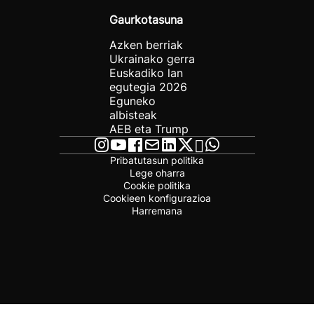
Gaurkotasuna
Azken berriak
Ukrainako gerra
Euskadiko lan
egutegia 2026
Eguneko
albisteak
AEB eta Trump
Pribatutasun politika
Lege oharra
Cookie politika
Cookieen konfigurazioa
Harremana