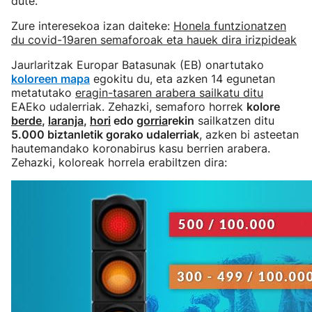
dute.
Zure interesekoa izan daiteke:
Honela funtzionatzen
du covid-19aren semaforoak eta hauek dira irizpideak
Jaurlaritzak Europar Batasunak (EB) onartutako
koloreen mapa
egokitu du, eta azken 14 egunetan
metatutako
eragin-tasaren arabera sailkatu ditu
EAEko udalerriak. Zehazki, semaforo horrek
kolore
berde
,
laranja
,
hori
edo
gorria
rekin
sailkatzen ditu
5.000 biztanletik gorako udalerriak
, azken bi asteetan
hautemandako koronabirus kasu berrien arabera.
Zehazki, koloreak horrela erabiltzen dira: