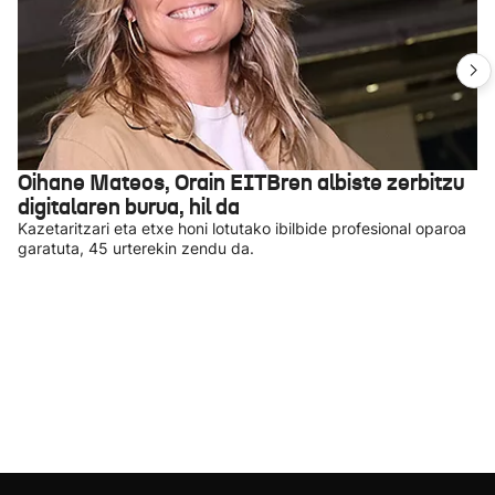
Oihane Mateos, Orain EITBren albiste zerbitzu
digitalaren burua, hil da
Kazetaritzari eta etxe honi lotutako ibilbide profesional oparoa
garatuta, 45 urterekin zendu da.