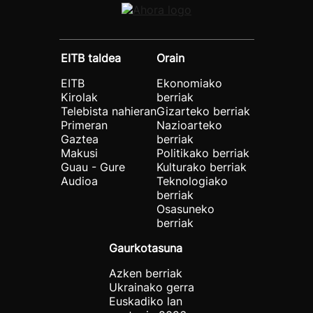
EITB taldea
Orain
EITB
Ekonomiako
Kirolak
berriak
Telebista nahieran
Gizarteko berriak
Primeran
Nazioarteko
Gaztea
berriak
Makusi
Politikako berriak
Guau - Gure
Kulturako berriak
Audioa
Teknologiako
berriak
Osasuneko
berriak
Gaurkotasuna
Azken berriak
Ukrainako gerra
Euskadiko lan