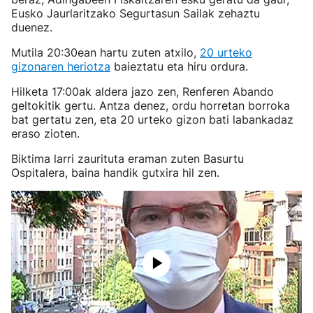
Eusko Jaurlaritzako Segurtasun Sailak zehaztu
duenez.
Mutila 20:30ean hartu zuten atxilo,
20 urteko
gizonaren heriotza
baieztatu eta hiru ordura.
Hilketa 17:00ak aldera jazo zen, Renferen Abando
geltokitik gertu. Antza denez, ordu horretan borroka
bat gertatu zen, eta 20 urteko gizon bati labankadaz
eraso zioten.
Biktima larri zaurituta eraman zuten Basurtu
Ospitalera, baina handik gutxira hil zen.