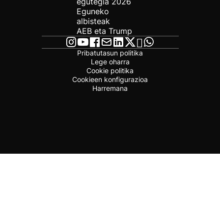
egutegia 2026
Eguneko
albisteak
AEB eta Trump
Pribatutasun politika
Lege oharra
Cookie politika
Cookieen konfigurazioa
Harremana