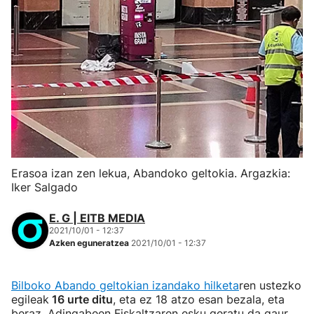
Erasoa izan zen lekua, Abandoko geltokia. Argazkia:
Iker Salgado
E. G | EITB MEDIA
2021/10/01 - 12:37
Azken eguneratzea
2021/10/01 - 12:37
Bilboko Abando geltokian izandako hilketa
ren ustezko
egileak
16 urte ditu
, eta ez 18 atzo esan bezala, eta
beraz, Adingabeen Fiskaltzaren esku geratu da gaur,