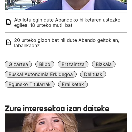
Atxilotu egin dute Abandoko hilketaren ustezko
egilea, 18 urteko mutil bat
20 urteko gizon bat hil dute Abando geltokian,
labankadaz
Gizartea
Bilbo
Ertzaintza
Bizkaia
Euskal Autonomia Erkidegoa
Delituak
Eguneko Titularrak
Erailketak
Zure interesekoa izan daiteke