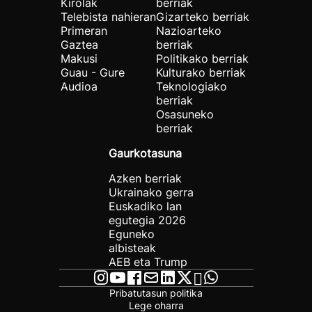
Kirolak
berriak
Telebista nahieran
Gizarteko berriak
Primeran
Nazioarteko
Gaztea
berriak
Makusi
Politikako berriak
Guau - Gure
Kulturako berriak
Audioa
Teknologiako
berriak
Osasuneko
berriak
Gaurkotasuna
Azken berriak
Ukrainako gerra
Euskadiko lan
egutegia 2026
Eguneko
albisteak
AEB eta Trump
Pribatutasun politika
Lege oharra