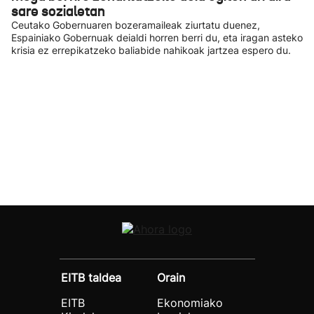
sare sozialetan
Ceutako Gobernuaren bozeramaileak ziurtatu duenez,
Espainiako Gobernuak deialdi horren berri du, eta iragan asteko
krisia ez errepikatzeko baliabide nahikoak jartzea espero du.
EITB taldea
Orain
EITB
Ekonomiako