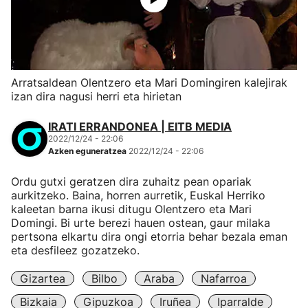
Arratsaldean Olentzero eta Mari Domingiren kalejirak
izan dira nagusi herri eta hirietan
IRATI ERRANDONEA | EITB MEDIA
2022/12/24 - 22:06
Azken eguneratzea
2022/12/24 - 22:06
Ordu gutxi geratzen dira zuhaitz pean opariak
aurkitzeko. Baina, horren aurretik, Euskal Herriko
kaleetan barna ikusi ditugu Olentzero eta Mari
Domingi. Bi urte berezi hauen ostean, gaur milaka
pertsona elkartu dira ongi etorria behar bezala eman
eta desfileez gozatzeko.
Gizartea
Bilbo
Araba
Nafarroa
Bizkaia
Gipuzkoa
Iruñea
Iparralde