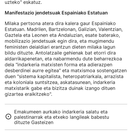
uzteko" eskatuz.
Manifestazio jendetsuak Espainiako Estatuan
Milaka pertsona atera dira kalera gaur Espainiako
Estatuan. Madrilen, Bartzelonan, Galizian, Valentzian,
Gaztela eta Leonen eta Andaluzian, esate baterako,
mobilizazio jendetsuak egin dira, eta mugimendu
feministen deialdiari erantzun dieten milaka lagun
bildu dituzte. Antolatzaile gehienak bat etorri dira
aldarrikapenetan, eta nabarmendu dute beharrezkoa
dela "indarkeria matxisten forma eta adierazpen
desberdinei aurre egitea" eta matxismoa sostengatzen
duen "sistema kapitalista, heteropatriarkala, arrazista
eta koloniala suntsitzea, askatasunean, indarkeria
matxistarik gabe eta bizitza duinak izango dituen
gizartea eraikitzeko".
Emakumeen aurkako indarkeria salatu eta
palestinarrak eta etxeko langileak babestu
dituzte Gasteizen