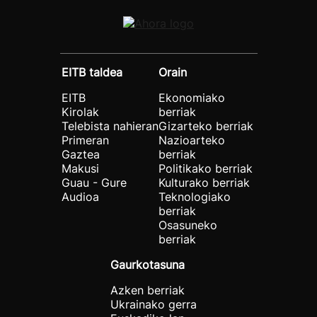
EITB taldea
Orain
EITB
Ekonomiako
Kirolak
berriak
Telebista nahieran
Gizarteko berriak
Primeran
Nazioarteko
Gaztea
berriak
Makusi
Politikako berriak
Guau - Gure
Kulturako berriak
Audioa
Teknologiako
berriak
Osasuneko
berriak
Gaurkotasuna
Azken berriak
Ukrainako gerra