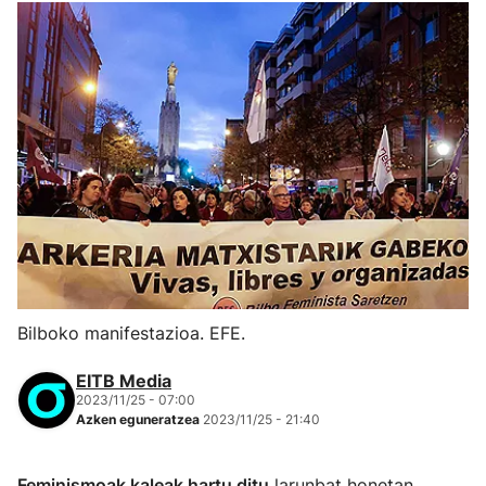
Bilboko manifestazioa. EFE.
EITB Media
2023/11/25 - 07:00
Azken eguneratzea
2023/11/25 - 21:40
Feminismoak kaleak hartu ditu
larunbat honetan,