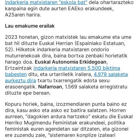
indarkeria matxistaren "eskola bat"
dela ohartarazteko
kanpaina egin dute aurten EAEko erakundeek,
A25aren harira.
Lau emakume erailak
2023 honetan, gizon matxistek lau emakume eta ume
bat hil dituzte Euskal Herrian (Espainiako Estatuan,
52). Hilketok indarkeria matxistaren ondorio
muturrenekoak dira, baina bortxa zenbaki horietatik
harago doa.
Euskal Autonomia Erkidegoan
,
Ertzaintzak
indarkeria matxistaren 5.500 biktima
babesten
ditu, eta urtarriletik irailera,
4.979 salaketa
aurkeztu dira
txartu txarrengatik edota sexu
erasoengatik.
Nafarroan
, 1.569 salaketa erregistratu
dituzte epe berean.
Kopuru horiek, baina, izozmendiaren punta baino ez
dira, kasu asko eta asko ez baitira salatzen. Horren
aurrean, "dagokien ardura hartzeko" eskatu die Euskal
Herriko Mugimendu Feministak erakundeei, politika
feministak euren agendetan sar ditzaten, eta gizonei
ere zuzendu zaie, "sistemaren konplize izateari