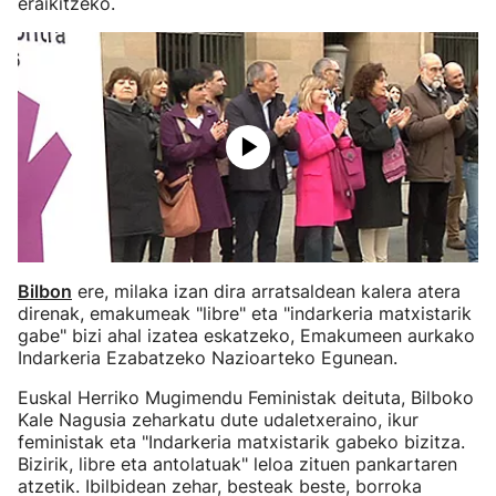
eraikitzeko.
Bilbon
ere, milaka izan dira arratsaldean kalera atera
direnak, emakumeak "libre" eta "indarkeria matxistarik
gabe" bizi ahal izatea eskatzeko, Emakumeen aurkako
Indarkeria Ezabatzeko Nazioarteko Egunean.
Euskal Herriko Mugimendu Feministak deituta, Bilboko
Kale Nagusia zeharkatu dute udaletxeraino, ikur
feministak eta "Indarkeria matxistarik gabeko bizitza.
Bizirik, libre eta antolatuak" leloa zituen pankartaren
atzetik. Ibilbidean zehar, besteak beste, borroka