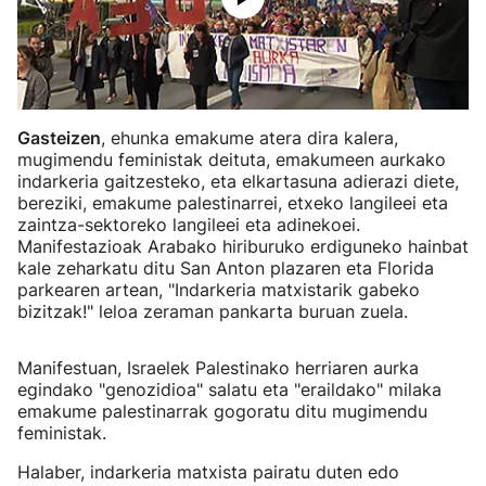
Gasteizen
, ehunka emakume atera dira kalera,
mugimendu feministak deituta, emakumeen aurkako
indarkeria gaitzesteko, eta elkartasuna adierazi diete,
bereziki, emakume palestinarrei, etxeko langileei eta
zaintza-sektoreko langileei eta adinekoei.
Manifestazioak Arabako hiriburuko erdiguneko hainbat
kale zeharkatu ditu San Anton plazaren eta Florida
parkearen artean, "Indarkeria matxistarik gabeko
bizitzak!" leloa zeraman pankarta buruan zuela.
Manifestuan, Israelek Palestinako herriaren aurka
egindako "genozidioa" salatu eta "eraildako" milaka
emakume palestinarrak gogoratu ditu mugimendu
feministak.
Halaber, indarkeria matxista pairatu duten edo