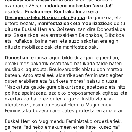
azaroaren 25ean,
indarkeria matxistari "aski da!"
esateko.
Emakumeen Kontrako Indarkeria
Desagerrazteko Nazioarteko Eguna
da gaurkoa, eta,
urtero bezala,
manifestazioak eta mobilizazioak
deitu
dituzte Euskal Herrian. Goizean izan dira Donostiakoa
eta Gasteizkoa, eta arratsaldean Baionakoa, Bilbokoa
eta Iruñekoa, baina herri eta auzo askotan ere egin
dituzte mobilizazioak eta manifestazioak.
Donostian
, ehunka lagun bildu dira gaur eguerdian,
emakumez bakarrik osatutako batukada talde baten
musikak lagunduta, Boulevardetik abiatu den martxa
batean. Antolatzaileek aldarrikapen feministez egiten
duten erabilera eta "zuriketa morea" salatu dituzte.
"Nazkatuta gaude gure diskurtsoaz jabetzeaz eta hitz
politez apaintzeaz, azaleko proposamenak egiteaz eta
ezertarako balio ez duten argazki instituzionalak
ateratzeaz", esan du Euskal Herriko Mugimendu
Feministako bozeramaile batek protestaren amaieran.
Euskal Herriko Mugimendu Feministako ordezkariek,
gainera, "adineko emakumeen errealitate ikusezina"