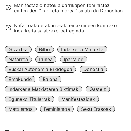
Manifestazio batek aldarrikapen feministez
egiten den ''zuriketa morea'' salatu du Donostian
Nafarroako erakundeak, emakumeen kontrako
indarkeria salatzeko bat eginda
Gizartea
Bilbo
Indarkeria Matxista
Nafarroa
Iruñea
Iparralde
Euskal Autonomia Erkidegoa
Donostia
Emakunde
Baiona
Indarkeria Matxistaren Biktimak
Gasteiz
Eguneko Titularrak
Manifestazioak
Matxismoa
Feminismoa
Sexu Erasoak