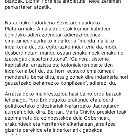
bizitzak. Bizirik, libre eta antolatuta" leloa zeraman
pankartaren atzetik.
Nafarroako Indarkeria Sexistaren aurkako
Plataformako Amaia Zubietak komunikabideei
egindako adierazpenetan adierazi duenez,
emakumeen aurkako indarkeria "mundu mailako
indarkeria da, eta egiturazko indarkeria da, modu
desberdinetan, mundu osoan emakumeek emakume
izateagatik jasaten dutena". "Gainera, sistema
kapitalista, arrazista eta kolonialaren parte den
indarkeria bat da, eta horri eusteko emakumeak
menderatu behar ditu, eta gizonak dira indarkeria hori
gauzatzeko beharrezko konplizeak", adierazi du.
Arratsaldeko manifestazioa hasi baino ordu batzuk
lehenago, Foru Erkidegoko erakunde eta alderdi
politikoetako ordezkariak Nafarroako Jauregiaren
aurrean bildu dira. Bertan, Maria Chivite presidenteak
azpimarratu du ezinbestekoa dela Gobernuak,
erakundeek eta herritarrek elkarlanean jarraitzea
gizarte parekide eta indarkeriarik gabekoa