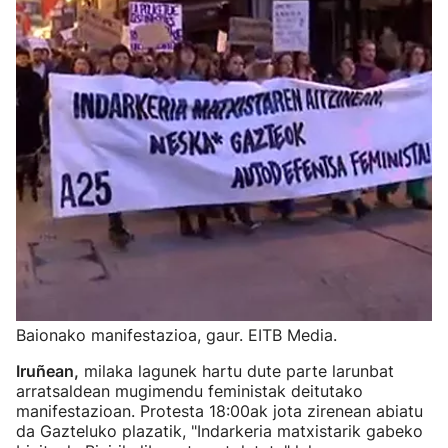
Baionako manifestazioa, gaur. EITB Media.
Iruñean,
milaka lagunek hartu dute parte larunbat
arratsaldean mugimendu feministak deitutako
manifestazioan. Protesta 18:00ak jota zirenean abiatu
da Gazteluko plazatik, "Indarkeria matxistarik gabeko