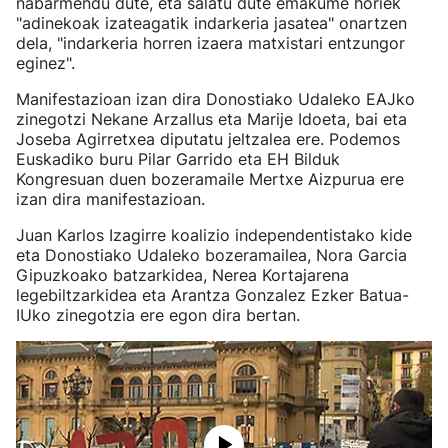
nabarmendu dute, eta salatu dute emakume horiek
"adinekoak izateagatik indarkeria jasatea" onartzen
dela, "indarkeria horren izaera matxistari entzungor
eginez".
Manifestazioan izan dira Donostiako Udaleko EAJko
zinegotzi Nekane Arzallus eta Marije Idoeta, bai eta
Joseba Agirretxea diputatu jeltzalea ere. Podemos
Euskadiko buru Pilar Garrido eta EH Bilduk
Kongresuan duen bozeramaile Mertxe Aizpurua ere
izan dira manifestazioan.
Juan Karlos Izagirre koalizio independentistako kide
eta Donostiako Udaleko bozeramailea, Nora Garcia
Gipuzkoako batzarkidea, Nerea Kortajarena
legebiltzarkidea eta Arantza Gonzalez Ezker Batua-
IUko zinegotzia ere egon dira bertan.