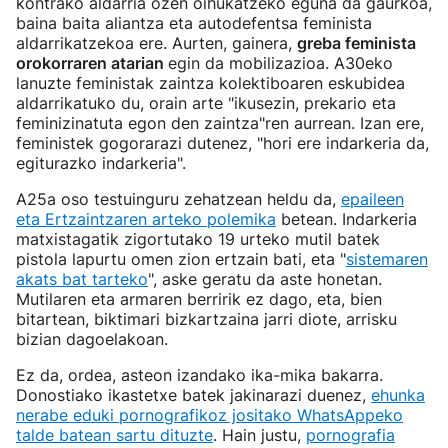
kontrako aldarria ozen oihukatzeko eguna da gaurkoa,
baina baita aliantza eta autodefentsa feminista
aldarrikatzekoa ere. Aurten, gainera,
greba feminista
orokorraren atarian
egin da mobilizazioa. A30eko
lanuzte feministak zaintza kolektiboaren eskubidea
aldarrikatuko du, orain arte "ikusezin, prekario eta
feminizinatuta egon den zaintza"ren aurrean. Izan ere,
feministek gogorarazi dutenez, "hori ere indarkeria da,
egiturazko indarkeria".
A25a oso testuinguru zehatzean heldu da,
epaileen
eta Ertzaintzaren arteko polemika
betean. Indarkeria
matxistagatik zigortutako 19 urteko mutil batek
pistola lapurtu omen zion ertzain bati, eta "
sistemaren
akats bat tarteko
", aske geratu da aste honetan.
Mutilaren eta armaren berririk ez dago, eta, bien
bitartean, biktimari bizkartzaina jarri diote, arrisku
bizian dagoelakoan.
Ez da, ordea, asteon izandako ika-mika bakarra.
Donostiako ikastetxe batek jakinarazi duenez,
ehunka
nerabe eduki pornografikoz jositako WhatsAppeko
talde batean sartu dituzte
. Hain justu,
pornografia