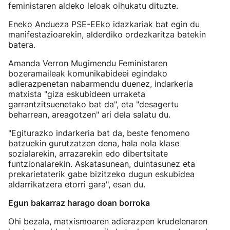
feministaren aldeko leloak oihukatu dituzte.
Eneko Andueza PSE-EEko idazkariak bat egin du
manifestazioarekin, alderdiko ordezkaritza batekin
batera.
Amanda Verron Mugimendu Feministaren
bozeramaileak komunikabideei egindako
adierazpenetan nabarmendu duenez, indarkeria
matxista "giza eskubideen urraketa
garrantzitsuenetako bat da", eta "desagertu
beharrean, areagotzen" ari dela salatu du.
"Egiturazko indarkeria bat da, beste fenomeno
batzuekin gurutzatzen dena, hala nola klase
sozialarekin, arrazarekin edo dibertsitate
funtzionalarekin. Askatasunean, duintasunez eta
prekarietaterik gabe bizitzeko dugun eskubidea
aldarrikatzera etorri gara", esan du.
Egun bakarraz harago doan borroka
Ohi bezala, matxismoaren adierazpen krudelenaren