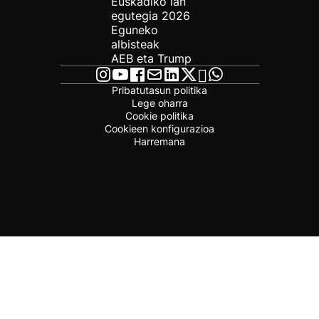
Euskadiko lan
egutegia 2026
Eguneko
albisteak
AEB eta Trump
Pribatutasun politika
Lege oharra
Cookie politika
Cookieen konfigurazioa
Harremana