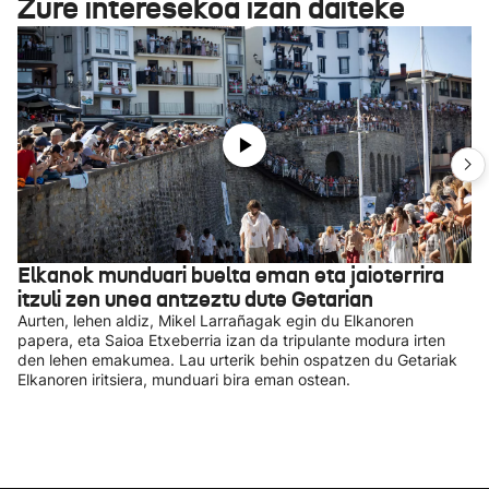
Zure interesekoa izan daiteke
Elkanok munduari buelta eman eta jaioterrira
itzuli zen unea antzeztu dute Getarian
Aurten, lehen aldiz, Mikel Larrañagak egin du Elkanoren
papera, eta Saioa Etxeberria izan da tripulante modura irten
den lehen emakumea. Lau urterik behin ospatzen du Getariak
Elkanoren iritsiera, munduari bira eman ostean.