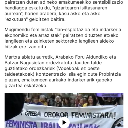
pairatzen duten adineko emakumeekiko sentsibilizazio
handiagoa eskatu du, "gizartearen isiltasunaren
aurrean", horien arabera, kasu asko eta asko
"ezkutuan" gelditzen baitira.
Mugimendu feministak "lan-esplotazioa eta indarkeria
ekonomiko eta arrazistak" pairatzen dituzten etxeko
langileen eta zainketen sektoreko langileen aldeko
hitzak ere izan ditu.
Martxa abiatu aurretik, Arabako Foru Aldundiko eta
Batzar Nagusietan ordezkatuta dauden talde
guztietako ordezkariek (Voxekoak ez beste
taldeetakoak) kontzentrazio isila egin dute Probintzia
plazan, emakumeen aurkako indarkeriarik gabeko
gizartea eskatzeko.