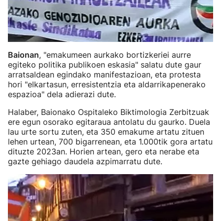
Baionan
, "emakumeen aurkako bortizkeriei aurre
egiteko politika publikoen eskasia" salatu dute gaur
arratsaldean egindako manifestazioan, eta protesta
hori "elkartasun, erresistentzia eta aldarrikapenerako
espazioa" dela adierazi dute.
Halaber, Baionako Ospitaleko Biktimologia Zerbitzuak
ere egun osorako egitaraua antolatu du gaurko. Duela
lau urte sortu zuten, eta 350 emakume artatu zituen
lehen urtean, 700 bigarrenean, eta 1.000tik gora artatu
dituzte 2023an. Horien artean, gero eta nerabe eta
gazte gehiago daudela azpimarratu dute.