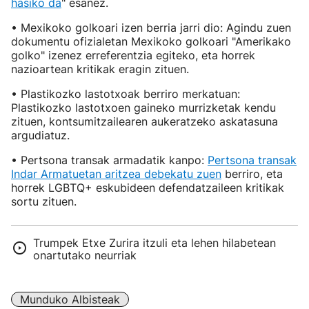
hasiko da
" esanez.
• Mexikoko golkoari izen berria jarri dio: Agindu zuen
dokumentu ofizialetan Mexikoko golkoari "Amerikako
golko" izenez erreferentzia egiteko, eta horrek
nazioartean kritikak eragin zituen.
• Plastikozko lastotxoak berriro merkatuan:
Plastikozko lastotxoen gaineko murrizketak kendu
zituen, kontsumitzailearen aukeratzeko askatasuna
argudiatuz.
• Pertsona transak armadatik kanpo:
Pertsona transak
Indar Armatuetan aritzea debekatu zuen
berriro, eta
horrek LGBTQ+ eskubideen defendatzaileen kritikak
sortu zituen.
Trumpek Etxe Zurira itzuli eta lehen hilabetean
onartutako neurriak
Munduko Albisteak