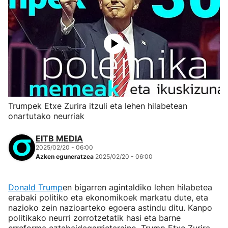
Trumpek Etxe Zurira itzuli eta lehen hilabetean
onartutako neurriak
EITB MEDIA
2025/02/20 - 06:00
Azken eguneratzea
2025/02/20 - 06:00
Donald Trump
en bigarren agintaldiko lehen hilabetea
erabaki politiko eta ekonomikoek markatu dute, eta
nazioko zein nazioarteko egoera astindu ditu. Kanpo
politikako neurri zorrotzetatik hasi eta barne