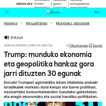
|
|
Albiste dira
Piraten
igoera
portugaldarrak
Abordatzea
Gasteizen
hondartzetan
EU
Hasiera
Aktualitatea
Munduko albisteak
Aktualitatea
Bilatzailea
Politika
Entzun
AGINTALDIAREN LEHEN HILABETEA
Elkarbanatu
Gorde
Kultura
Trump: munduko ekonomia
eta geopolitika hankaz gora
Ikusmiran
jarri dituzten 30 egunak
Eguraldia
Donald Trumpen agintaldiko lehen hilabetea erabaki
erradikalek markatu dute kanpo eta barne politikan,
nazioarteko komunitatearekin izandako gatazketan
eta eragin ekonomiko eta sozial handiko politiketan.