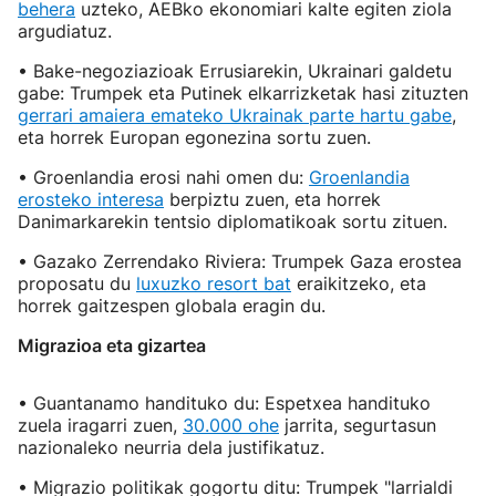
behera
uzteko, AEBko ekonomiari kalte egiten ziola
argudiatuz.
• Bake-negoziazioak Errusiarekin, Ukrainari galdetu
gabe: Trumpek eta Putinek elkarrizketak hasi zituzten
gerrari amaiera emateko Ukrainak parte hartu gabe
,
eta horrek Europan egonezina sortu zuen.
• Groenlandia erosi nahi omen du:
Groenlandia
erosteko interesa
berpiztu zuen, eta horrek
Danimarkarekin tentsio diplomatikoak sortu zituen.
• Gazako Zerrendako Riviera: Trumpek Gaza erostea
proposatu du
luxuzko resort bat
eraikitzeko, eta
horrek gaitzespen globala eragin du.
Migrazioa eta gizartea
• Guantanamo handituko du: Espetxea handituko
zuela iragarri zuen,
30.000 ohe
jarrita, segurtasun
nazionaleko neurria dela justifikatuz.
• Migrazio politikak gogortu ditu: Trumpek "larrialdi