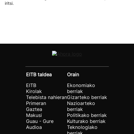
iritsi.
EITB taldea
Orain
EITB
Ekonomiako
Kirolak
berriak
Telebista nahieran
Gizarteko berriak
Primeran
Nazioarteko
Gaztea
berriak
Makusi
Politikako berriak
Guau - Gure
Kulturako berriak
Audioa
Teknologiako
berriak