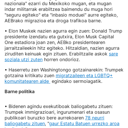
nazionala" ezarri du Mexikoko mugan, eta mugan
indar militarrak erabiltzea baimendu du muga hori
"seguru egiteko" eta "inbasio moduei" aurre egiteko,
AEBrako migrazioa eta droga trafikoa barne.
• Elon Muskek nazien agurra egin zuen: Donald Trump
presidente izendatu eta gutxira, Elon Musk Capital
One estadiora joan zen, AEBko presidentearen
jarraitzaileekin hitz egiteko. Hitzaldian, nazien agurra
ziruditen keinuak egin zituen. Erabiltzaile askok
sare
soziala utzi zuten
horren ondorioz.
• Haserretu zen Washingtongo gotzainarekin: Trumpek
gotzaina kritikatu zuen
migratzaileen eta LGBTQ+
komunitatearen alde
egindako sermoiagatik.
Barne politika
• Bidenen agindu exekutiboak baliogabetu zituen:
Trumpek immigrazioari, ingurumenari eta osasun
publikoari buruzko bere aurrekoaren
78 neurri
baliogabetu zituen
, "
gaur Estatu Batuen urrezko aroa