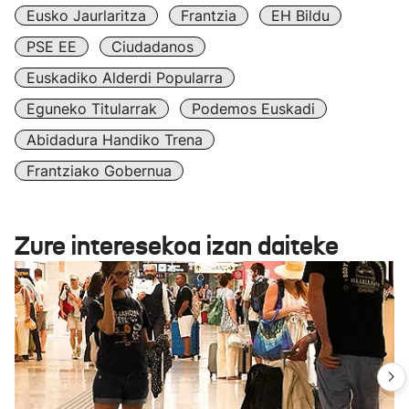
Eusko Jaurlaritza
Frantzia
EH Bildu
PSE EE
Ciudadanos
Euskadiko Alderdi Popularra
Eguneko Titularrak
Podemos Euskadi
Abidadura Handiko Trena
Frantziako Gobernua
Zure interesekoa izan daiteke