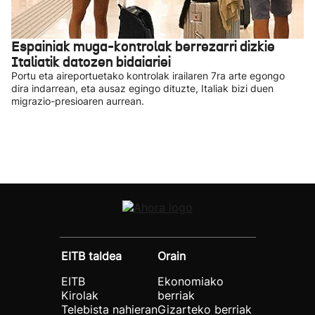
Espainiak muga-kontrolak berrezarri dizkie
Italiatik datozen bidaiariei
Portu eta aireportuetako kontrolak irailaren 7ra arte egongo
dira indarrean, eta ausaz egingo dituzte, Italiak bizi duen
migrazio-presioaren aurrean.
EITB taldea
Orain
EITB
Ekonomiako
Kirolak
berriak
Telebista nahieran
Gizarteko berriak