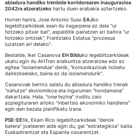
abiadura handiko trenbide korridorearen inaugurazioa
2042ra atzeratzeko
hartu duen erabakia aztertzeko.
Horren harira, Jose Antonio Suso
EAJ
ko
legebiltzarkideak esan du iragarpena ez dela "ur
hotzeko pitxer bat", aspalditik pairatzen ari baitira "ur
hotzeko ontziak", Frantziako Estatua "prozesua
luzatzen ari delako".
Bestalde, Iker Casanova
EH Bildu
ko legebiltzarkideak
ukatu egin du AHTren eraikuntza atzeratzea edo ez
egitea "isolamendua" denik, "komunikazioak hobetu
daitezkeelako, baina ez da isolamendurik".
Casanovak berriro salatu du abiadura handiko trenak
"xahutze" ekonomikoa eta ingurumen "hondamena"
dakartzala. Hala, "onartezina" iruditu zaio
azpiegituraren arloko "inbertsio ekonomiko handiena"
egin den bezala planifikatu izana.
PSE-EE
tik, Ekain Rico legebiltzarkideak "denok
batera" joatearen alde egin du, gai "estrategikoa" baita
Euskadirentzat eta Espainia osoarentzat.