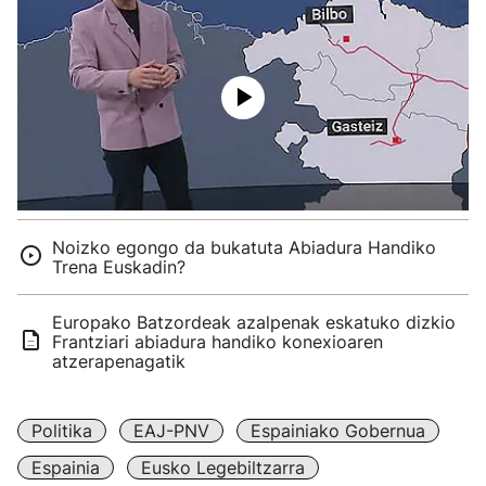
Noizko egongo da bukatuta Abiadura Handiko
Trena Euskadin?
Europako Batzordeak azalpenak eskatuko dizkio
Frantziari abiadura handiko konexioaren
atzerapenagatik
Politika
EAJ-PNV
Espainiako Gobernua
Espainia
Eusko Legebiltzarra