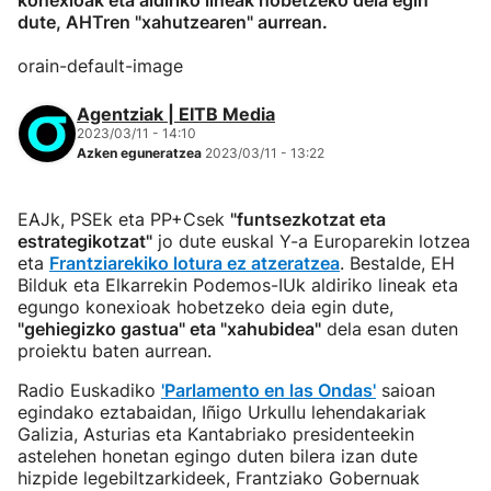
konexioak eta aldiriko lineak hobetzeko deia egin
dute, AHTren "xahutzearen" aurrean.
orain-default-image
Agentziak | EITB Media
2023/03/11 - 14:10
Azken eguneratzea
2023/03/11 - 13:22
EAJk, PSEk eta PP+Csek
"funtsezkotzat eta
estrategikotzat"
jo dute euskal Y-a Europarekin lotzea
eta
Frantziarekiko lotura ez atzeratzea
. Bestalde, EH
Bilduk eta Elkarrekin Podemos-IUk aldiriko lineak eta
egungo konexioak hobetzeko deia egin dute,
"gehiegizko gastua" eta "xahubidea"
dela esan duten
proiektu baten aurrean.
Radio Euskadiko
'Parlamento en las Ondas'
saioan
egindako eztabaidan, Iñigo Urkullu lehendakariak
Galizia, Asturias eta Kantabriako presidenteekin
astelehen honetan egingo duten bilera izan dute
hizpide legebiltzarkideek, Frantziako Gobernuak