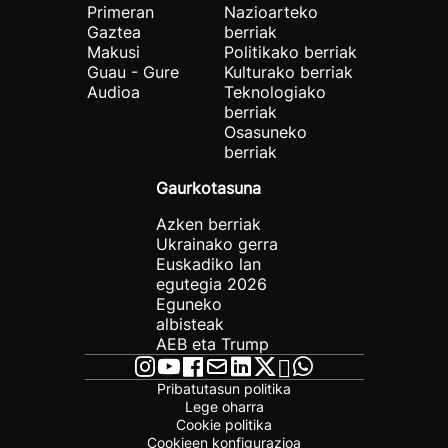
Primeran
Nazioarteko
Gaztea
berriak
Makusi
Politikako berriak
Guau - Gure
Kulturako berriak
Audioa
Teknologiako
berriak
Osasuneko
berriak
Gaurkotasuna
Azken berriak
Ukrainako gerra
Euskadiko lan
egutegia 2026
Eguneko
albisteak
AEB eta Trump
Pribatutasun politika
Lege oharra
Cookie politika
Cookieen konfigurazioa