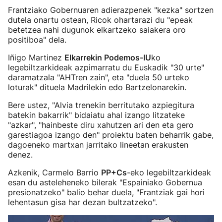
Frantziako Gobernuaren adierazpenek "kezka" sortzen
dutela onartu ostean, Ricok ohartarazi du "epeak
betetzea nahi dugunok elkartzeko saiakera oro
positiboa" dela.
Iñigo Martinez
Elkarrekin Podemos-IU
ko
legebiltzarkideak azpimarratu du Euskadik "30 urte"
daramatzala "AHTren zain", eta "duela 50 urteko
loturak" dituela Madrilekin edo Bartzelonarekin.
Bere ustez, "Alvia trenekin berritutako azpiegitura
batekin bakarrik" bidaiatu ahal izango litzateke
"azkar", "hainbeste diru xahutzen ari den eta gero
garestiagoa izango den" proiektu baten beharrik gabe,
dagoeneko martxan jarritako lineetan erakusten
denez.
Azkenik, Carmelo Barrio
PP+Cs
-eko legebiltzarkideak
esan du asteleheneko bilerak "Espainiako Gobernua
presionatzeko" balio behar duela, "Frantziak gai hori
lehentasun gisa har dezan bultzatzeko".