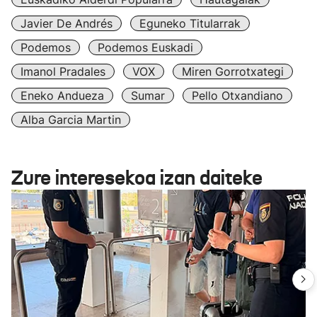
Javier De Andrés
Eguneko Titularrak
Podemos
Podemos Euskadi
Imanol Pradales
VOX
Miren Gorrotxategi
Eneko Andueza
Sumar
Pello Otxandiano
Alba Garcia Martin
Zure interesekoa izan daiteke