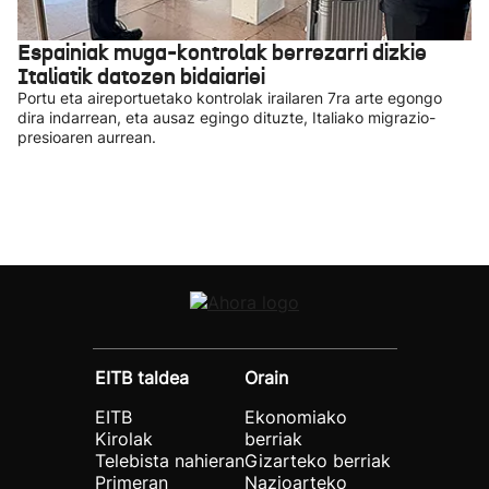
Espainiak muga-kontrolak berrezarri dizkie
Italiatik datozen bidaiariei
Portu eta aireportuetako kontrolak irailaren 7ra arte egongo
dira indarrean, eta ausaz egingo dituzte, Italiako migrazio-
presioaren aurrean.
EITB taldea
Orain
EITB
Ekonomiako
Kirolak
berriak
Telebista nahieran
Gizarteko berriak
Primeran
Nazioarteko