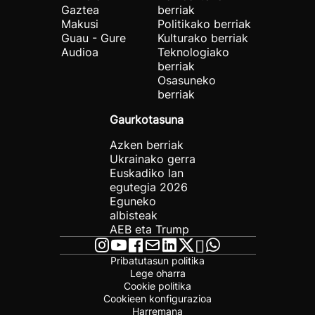
Gaztea
berriak
Makusi
Politikako berriak
Guau - Gure
Kulturako berriak
Audioa
Teknologiako
berriak
Osasuneko
berriak
Gaurkotasuna
Azken berriak
Ukrainako gerra
Euskadiko lan
egutegia 2026
Eguneko
albisteak
AEB eta Trump
Pribatutasun politika
Lege oharra
Cookie politika
Cookieen konfigurazioa
Harremana