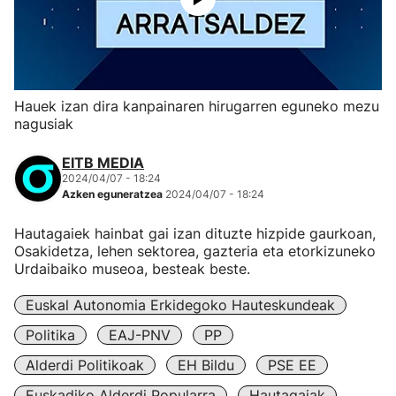
Hauek izan dira kanpainaren hirugarren eguneko mezu
nagusiak
EITB MEDIA
2024/04/07 - 18:24
Azken eguneratzea
2024/04/07 - 18:24
Hautagaiek hainbat gai izan dituzte hizpide gaurkoan,
Osakidetza, lehen sektorea, gazteria eta etorkizuneko
Urdaibaiko museoa, besteak beste.
Euskal Autonomia Erkidegoko Hauteskundeak
Politika
EAJ-PNV
PP
Alderdi Politikoak
EH Bildu
PSE EE
Euskadiko Alderdi Popularra
Hautagaiak