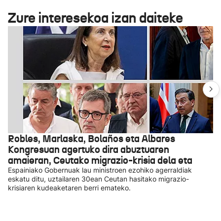
Zure interesekoa izan daiteke
Robles, Marlaska, Bolaños eta Albares
Kongresuan agertuko dira abuztuaren
amaieran, Ceutako migrazio-krisia dela eta
Espainiako Gobernuak lau ministroen ezohiko agerraldiak
eskatu ditu, uztailaren 30ean Ceutan hasitako migrazio-
krisiaren kudeaketaren berri emateko.