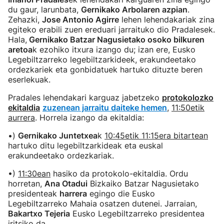
du gaur, larunbata,
Gernikako Arbolaren azpian
.
Zehazki,
Jose Antonio Agirre
lehen lehendakariak zina
egiteko erabili zuen ereduari jarraituko dio Pradalesek.
Hala,
Gernikako Batzar Nagusietako osoko bilkuren
aretoa
k ezohiko itxura izango du; izan ere, Eusko
Legebiltzarreko legebiltzarkideek, erakundeetako
ordezkariek eta gonbidatuek hartuko dituzte beren
eserlekuak.
Pradales lehendakari karguaz jabetzeko
protokolozko
ekitaldia
zuzenean jarraitu daiteke hemen
,
11:50etik
aurrera
. Horrela izango da ekitaldia:
•)
Gernikako Juntetxea
k
10:45etik 11:15era bitartean
hartuko ditu legebiltzarkideak eta euskal
erakundeetako ordezkariak.
•)
11:30ean
hasiko da protokolo-ekitaldia. Ordu
horretan,
Ana Otadui
Bizkaiko Batzar Nagusietako
presidenteak
harrera
egingo die Eusko
Legebiltzarreko Mahaia osatzen dutenei. Jarraian,
Bakartxo Tejeria
Eusko Legebiltzarreko presidentea
iritsiko da.