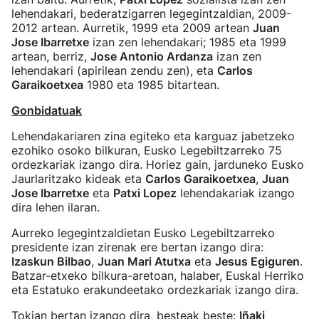
lehendakari, bederatzigarren legegintzaldian, 2009-
2012 artean. Aurretik, 1999 eta 2009 artean
Juan
Jose Ibarretxe
izan zen lehendakari; 1985 eta 1999
artean, berriz,
Jose Antonio Ardanza
izan zen
lehendakari (apirilean zendu zen), eta
Carlos
Garaikoetxea
1980 eta 1985 bitartean.
Gonbidatuak
Lehendakariaren zina egiteko eta karguaz jabetzeko
ezohiko osoko bilkuran, Eusko Legebiltzarreko 75
ordezkariak izango dira. Horiez gain, jarduneko Eusko
Jaurlaritzako kideak eta
Carlos Garaikoetxea
,
Juan
Jose Ibarretxe
eta
Patxi Lopez
lehendakariak izango
dira lehen ilaran.
Aurreko legegintzaldietan Eusko Legebiltzarreko
presidente izan zirenak ere bertan izango dira:
Izaskun Bilbao
,
Juan Mari Atutxa
eta
Jesus Egiguren
.
Batzar-etxeko bilkura-aretoan, halaber, Euskal Herriko
eta Estatuko erakundeetako ordezkariak izango dira.
Tokian bertan izango dira, besteak beste:
Iñaki