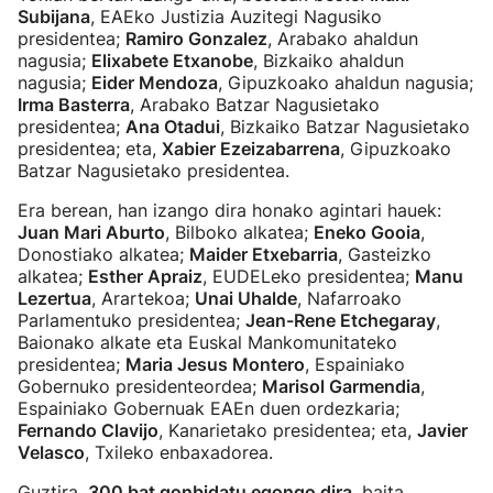
Subijana
, EAEko Justizia Auzitegi Nagusiko
presidentea;
Ramiro Gonzalez
, Arabako ahaldun
nagusia;
Elixabete Etxanobe
, Bizkaiko ahaldun
nagusia;
Eider Mendoza
, Gipuzkoako ahaldun nagusia;
Irma Basterra
, Arabako Batzar Nagusietako
presidentea;
Ana Otadui
, Bizkaiko Batzar Nagusietako
presidentea; eta,
Xabier Ezeizabarrena
, Gipuzkoako
Batzar Nagusietako presidentea.
Era berean, han izango dira honako agintari hauek:
Juan Mari Aburto
, Bilboko alkatea;
Eneko Gooia
,
Donostiako alkatea;
Maider Etxebarria
, Gasteizko
alkatea;
Esther Apraiz
, EUDELeko presidentea;
Manu
Lezertua
, Arartekoa;
Unai Uhalde
, Nafarroako
Parlamentuko presidentea;
Jean-Rene Etchegaray
,
Baionako alkate eta Euskal Mankomunitateko
presidentea;
Maria Jesus Montero
, Espainiako
Gobernuko presidenteordea;
Marisol Garmendia
,
Espainiako Gobernuak EAEn duen ordezkaria;
Fernando Clavijo
, Kanarietako presidentea; eta,
Javier
Velasco
, Txileko enbaxadorea.
Guztira,
300 bat gonbidatu egongo dira
, baita