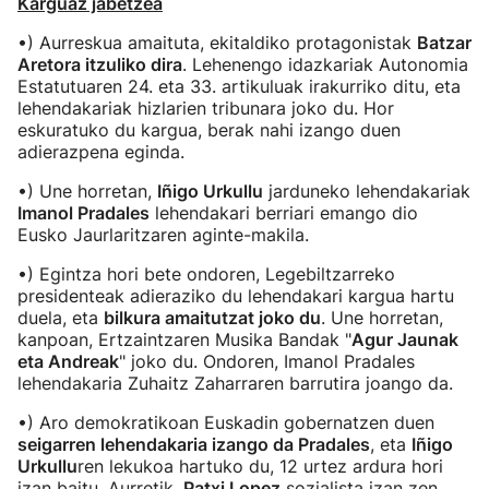
Karguaz jabetzea
•) Aurreskua amaituta, ekitaldiko protagonistak
Batzar
Aretora itzuliko dira
. Lehenengo idazkariak Autonomia
Estatutuaren 24. eta 33. artikuluak irakurriko ditu, eta
lehendakariak hizlarien tribunara joko du. Hor
eskuratuko du kargua, berak nahi izango duen
adierazpena eginda.
•) Une horretan,
Iñigo Urkullu
jarduneko lehendakariak
Imanol Pradales
lehendakari berriari emango dio
Eusko Jaurlaritzaren aginte-makila.
•) Egintza hori bete ondoren, Legebiltzarreko
presidenteak adieraziko du lehendakari kargua hartu
duela, eta
bilkura amaitutzat joko du
. Une horretan,
kanpoan, Ertzaintzaren Musika Bandak "
Agur Jaunak
eta Andreak
" joko du. Ondoren, Imanol Pradales
lehendakaria Zuhaitz Zaharraren barrutira joango da.
•) Aro demokratikoan Euskadin gobernatzen duen
seigarren lehendakaria izango da Pradales
, eta
Iñigo
Urkullu
ren lekukoa hartuko du, 12 urtez ardura hori
izan baitu. Aurretik,
Patxi Lopez
sozialista izan zen