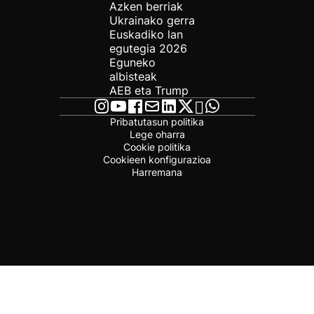
Azken berriak
Ukrainako gerra
Euskadiko lan
egutegia 2026
Eguneko
albisteak
AEB eta Trump
Pribatutasun politika
Lege oharra
Cookie politika
Cookieen konfigurazioa
Harremana