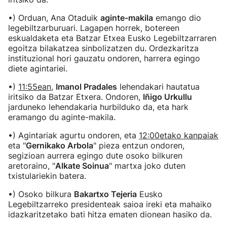
•) Orduan, Ana Otaduik
aginte-makila
emango dio
legebiltzarburuari. Lagapen horrek, botereen
eskualdaketa eta Batzar Etxea Eusko Legebiltzarraren
egoitza bilakatzea sinbolizatzen du. Ordezkaritza
instituzional hori gauzatu ondoren, harrera egingo
diete agintariei.
•)
11:55ean
,
Imanol Pradales
lehendakari hautatua
iritsiko da Batzar Etxera. Ondoren,
Iñigo Urkullu
jarduneko lehendakaria hurbilduko da, eta hark
eramango du aginte-makila.
•) Agintariak agurtu ondoren, eta
12:00etako kanpaiak
eta "
Gernikako Arbola
" pieza entzun ondoren,
segizioan aurrera egingo dute osoko bilkuren
aretoraino, "
Alkate Soinua
" martxa joko duten
txistulariekin batera.
•) Osoko bilkura
Bakartxo Tejeria
Eusko
Legebiltzarreko presidenteak saioa ireki eta mahaiko
idazkaritzetako bati hitza ematen dionean hasiko da.