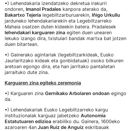
•) Lehendakaria izendatzeko dekretua irakurri
ondoren,
Imanol Pradales
kanpora aterako da,
Bakartxo Tejeria
legebiltzarburuarekin,
Iñigo Urkullu
jarduneko lehendakariarekin eta Legebiltzarreko
Mahaia osatzen duten kideekin batera. Pradalesek
lehendakari karguaren zina
egiten duen unearen
lekuko izango dira, txistulari bandak martxa bat jotzen
duen bitartean.
•) Gainerako agintariak (legebiltzarkideak, Eusko
Jaurlaritzako kideak eta gonbidatuak) osoko bilkuren
aretoan egongo dira, eta han jarritako pantailetan
jarraituko dute zina.
Karguaren zina egiteko zeremonia
•) Karguaren zina
Gernikako Arbolaren ondoan
egingo
da.
•) Lehendakariak Eusko Legebiltzarreko kargu
instituzionalak karguaz jabetzeko
Autonomia
Estatutuaren edizioa
erabiliko du. Gainera, 1600eko
azaroaren 4an
Juan Ruiz de Anguiz
eskribauak