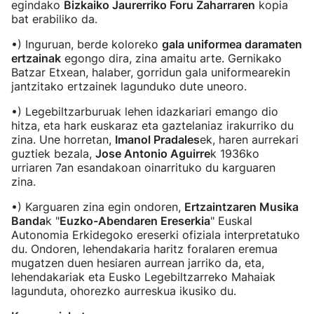
egindako
Bizkaiko Jaurerriko Foru Zaharraren
kopia
bat erabiliko da.
•) Inguruan, berde koloreko
gala uniformea daramaten
ertzainak
egongo dira, zina amaitu arte. Gernikako
Batzar Etxean, halaber, gorridun gala uniformearekin
jantzitako ertzainek lagunduko dute uneoro.
•) Legebiltzarburuak lehen idazkariari emango dio
hitza, eta hark euskaraz eta gaztelaniaz irakurriko du
zina. Une horretan,
Imanol Pradales
ek, haren aurrekari
guztiek bezala,
Jose Antonio Aguirre
k 1936ko
urriaren 7an esandakoan oinarrituko du karguaren
zina.
•) Karguaren zina egin ondoren,
Ertzaintzaren Musika
Banda
k "
Euzko-Abendaren Ereserkia
" Euskal
Autonomia Erkidegoko ereserki ofiziala interpretatuko
du. Ondoren, lehendakaria haritz foralaren eremua
mugatzen duen hesiaren aurrean jarriko da, eta,
lehendakariak eta Eusko Legebiltzarreko Mahaiak
lagunduta, ohorezko aurreskua ikusiko du.