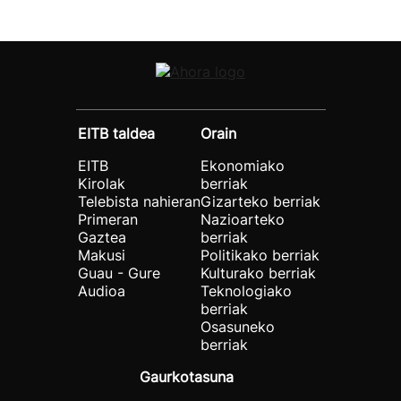
EITB taldea
Orain
EITB
Ekonomiako
Kirolak
berriak
Telebista nahieran
Gizarteko berriak
Primeran
Nazioarteko
Gaztea
berriak
Makusi
Politikako berriak
Guau - Gure
Kulturako berriak
Audioa
Teknologiako
berriak
Osasuneko
berriak
Gaurkotasuna