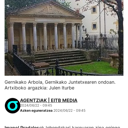
Gernikako Arbola, Gernikako Juntetxearen ondoan.
Artxiboko argazkia: Julen Iturbe
AGENTZIAK | EITB MEDIA
2024/06/22 - 09:45
Azken eguneratzea
2024/06/22 - 09:45
Imanol Pradales
ek lehendakari karguaren zina egingo