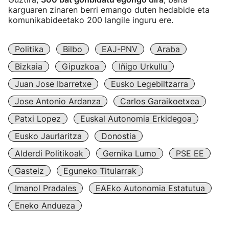
karguaren zinaren berri emango duten hedabide eta
komunikabideetako 200 langile inguru ere.
Politika
Bilbo
EAJ-PNV
Araba
Bizkaia
Gipuzkoa
Iñigo Urkullu
Juan Jose Ibarretxe
Eusko Legebiltzarra
Jose Antonio Ardanza
Carlos Garaikoetxea
Patxi Lopez
Euskal Autonomia Erkidegoa
Eusko Jaurlaritza
Donostia
Alderdi Politikoak
Gernika Lumo
PSE EE
Gasteiz
Eguneko Titularrak
Imanol Pradales
EAEko Autonomia Estatutua
Eneko Andueza