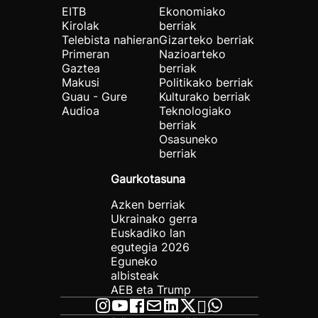
EITB
Ekonomiako
Kirolak
berriak
Telebista nahieran
Gizarteko berriak
Primeran
Nazioarteko
Gaztea
berriak
Makusi
Politikako berriak
Guau - Gure
Kulturako berriak
Audioa
Teknologiako
berriak
Osasuneko
berriak
Gaurkotasuna
Azken berriak
Ukrainako gerra
Euskadiko lan
egutegia 2026
Eguneko
albisteak
AEB eta Trump