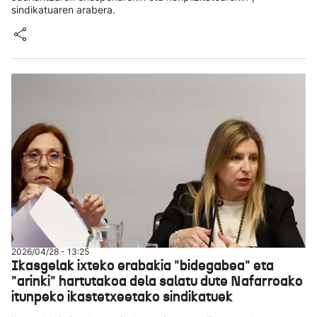
sindikatuaren arabera.
2026/04/28 - 13:25
Ikasgelak ixteko erabakia "bidegabea" eta
"arinki" hartutakoa dela salatu dute Nafarroako
itunpeko ikastetxeetako sindikatuek