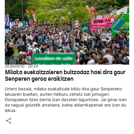
2026/05/10 - 20:24
Milaka euskaltzaleren bultzadaz hasi dira gaur
Senperen geroa eraikitzen
Urtero bezala, milaka euskaltzale bildu dira gaur Senpereko
lakuaren bueltan, aurten helburu zehatz bat jomugan:
Donapaleun lizeo berria izan dezaten laguntzea. Jai giroa izan
da nagusi goizetik arratsera, baina aldarrikapenak ere izan du
lekua.