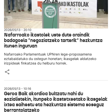
2026/05/13 - 20:10
Nafarroako ikastolek uste dute oraindik
badagoela "negoziatzeko tarterik" hezkuntza
itunen inguruan
Nafarroako Parlamentuak UPNren lege-proposamena
eztabaidatuko du ostegun honetan; ikasgelak aldatzeko
irizpideak finkatzea du helburu horrek.
2026/05/13 - 10:16
Geroa Baik akordioa bultzatu nahi du
sozialistekin, itunpeko ikastetxeetako ikasgelak
ixtea saihestu eta hezkuntza sistema soseguz
berrantolatzeko