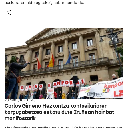
euskararen alde egiteko", nabarmendu du.
2026/05/16 - 15:48
Carlos Gimeno Hezkuntza kontseilariaren
kargugabetzea eskatu dute Iruñean hainbat
manifestarik
Manifestazioa eguerdian egin dute, "Kalitatezko hezkuntza eta