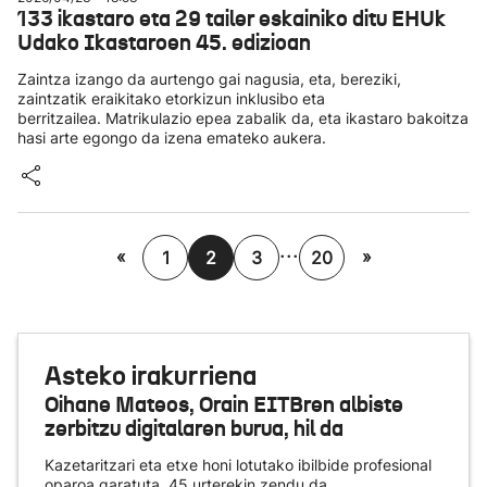
133 ikastaro eta 29 tailer eskainiko ditu EHUk
Udako Ikastaroen 45. edizioan
Zaintza izango da aurtengo gai nagusia, eta, bereziki,
zaintzatik eraikitako etorkizun inklusibo eta
berritzailea. Matrikulazio epea zabalik da, eta ikastaro bakoitza
hasi arte egongo da izena emateko aukera.
...
«
»
1
2
3
20
Asteko irakurriena
Oihane Mateos, Orain EITBren albiste
zerbitzu digitalaren burua, hil da
Kazetaritzari eta etxe honi lotutako ibilbide profesional
oparoa garatuta, 45 urterekin zendu da.