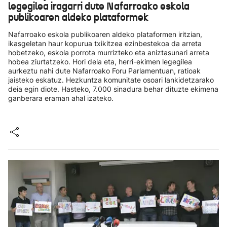
legegilea iragarri dute Nafarroako eskola
publikoaren aldeko plataformek
Nafarroako eskola publikoaren aldeko plataformen iritzian,
ikasgeletan haur kopurua txikitzea ezinbestekoa da arreta
hobetzeko, eskola porrota murrizteko eta aniztasunari arreta
hobea ziurtatzeko. Hori dela eta, herri-ekimen legegilea
aurkeztu nahi dute Nafarroako Foru Parlamentuan, ratioak
jaisteko eskatuz. Hezkuntza komunitate osoari lankidetzarako
deia egin diote. Hasteko, 7.000 sinadura behar dituzte ekimena
ganberara eraman ahal izateko.