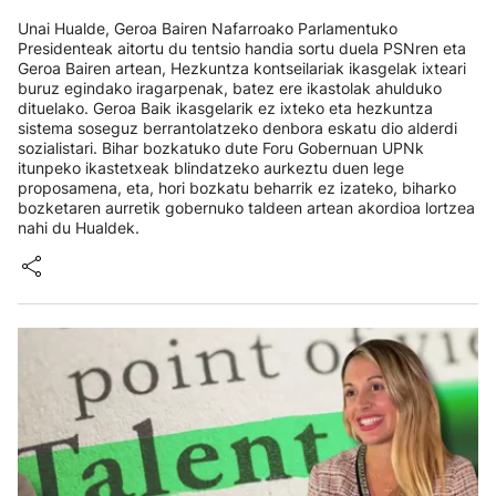
Unai Hualde, Geroa Bairen Nafarroako Parlamentuko
Presidenteak aitortu du tentsio handia sortu duela PSNren eta
Geroa Bairen artean, Hezkuntza kontseilariak ikasgelak ixteari
buruz egindako iragarpenak, batez ere ikastolak ahulduko
dituelako. Geroa Baik ikasgelarik ez ixteko eta hezkuntza
sistema soseguz berrantolatzeko denbora eskatu dio alderdi
sozialistari. Bihar bozkatuko dute Foru Gobernuan UPNk
itunpeko ikastetxeak blindatzeko aurkeztu duen lege
proposamena, eta, hori bozkatu beharrik ez izateko, biharko
bozketaren aurretik gobernuko taldeen artean akordioa lortzea
nahi du Hualdek.