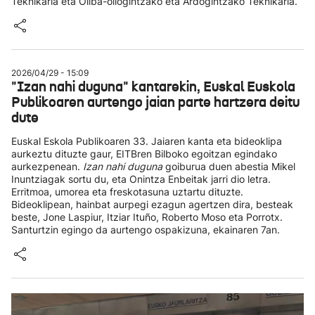
Teknikaria eta Oliba-oliogintzako eta Ardogintzako Teknikaria.
2026/04/29 - 15:09
"Izan nahi duguna" kantarekin, Euskal Euskola
Publikoaren aurtengo jaian parte hartzera deitu
dute
Euskal Eskola Publikoaren 33. Jaiaren kanta eta bideoklipa
aurkeztu dituzte gaur, EITBren Bilboko egoitzan egindako
aurkezpenean.
Izan nahi duguna
goiburua duen abestia Mikel
Inuntziagak sortu du, eta Onintza Enbeitak jarri dio letra.
Erritmoa, umorea eta freskotasuna uztartu dituzte.
Bideoklipean, hainbat aurpegi ezagun agertzen dira, besteak
beste, Jone Laspiur, Itziar Ituño, Roberto Moso eta Porrotx.
Santurtzin egingo da aurtengo ospakizuna, ekainaren 7an.