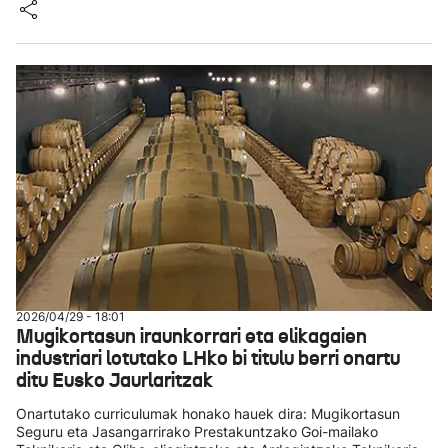
2026/04/29 - 18:01
Mugikortasun iraunkorrari eta elikagaien
industriari lotutako LHko bi titulu berri onartu
ditu Eusko Jaurlaritzak
Onartutako curriculumak honako hauek dira: Mugikortasun
Seguru eta Jasangarrirako Prestakuntzako Goi-mailako