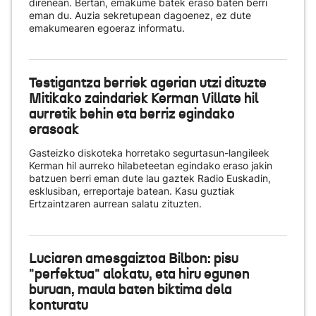
direnean. Bertan, emakume batek eraso baten berri
eman du. Auzia sekretupean dagoenez, ez dute
emakumearen egoeraz informatu.
Testigantza berriek agerian utzi dituzte
Mitikako zaindariek Kerman Villate hil
aurretik behin eta berriz egindako
erasoak
Gasteizko diskoteka horretako segurtasun-langileek
Kerman hil aurreko hilabeteetan egindako eraso jakin
batzuen berri eman dute lau gaztek Radio Euskadin,
esklusiban, erreportaje batean. Kasu guztiak
Ertzaintzaren aurrean salatu zituzten.
Luciaren amesgaiztoa Bilbon: pisu
"perfektua" alokatu, eta hiru egunen
buruan, maula baten biktima dela
konturatu