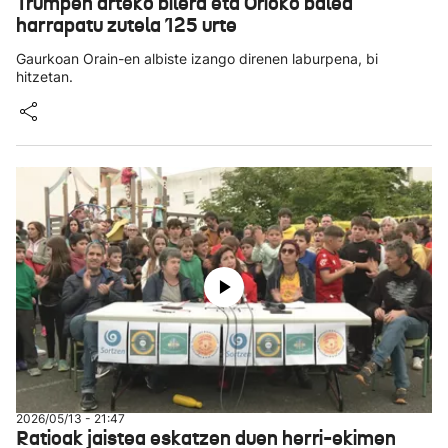
Trumpen arteko bilera eta Orioko balea
harrapatu zutela 125 urte
Gaurkoan Orain-en albiste izango direnen laburpena, bi
hitzetan.
2026/05/13 - 21:47
Ratioak jaistea eskatzen duen herri-ekimen