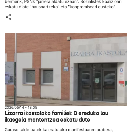
bermerik, PSNk "jarrera aldatu ezean". Sozialistek koalizioari
eskatu diote "hausnartzeko" eta "konpromisoari eusteko".
2026/05/14 - 13:05
Lizarra ikastolako familiek D ereduko lau
ikasgela mantentzea eskatu dute
Guraso talde batek kaleratutako manifestuaren arabera,