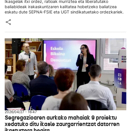
Ikasgelak itxi ordez, ratioak murriztea eta liberatutako
baliabideak irakaskuntzaren kalitatea hobetzeko baliatzea
eskatu dute SEPNA-FSIE eta UGT sindikatuetako ordezkariek.
2026/04/27 - 16:47
Segregazioaren aurkako mahaiak 9 proiektu
xedatuko ditu ikasle zaurgarrientzat datorren
ikasturtera begira