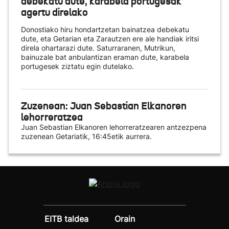
debekatu dute, karabela portugesak
agertu direlako
Donostiako hiru hondartzetan bainatzea debekatu
dute, eta Getarian eta Zarautzen ere ale handiak iritsi
direla ohartarazi dute. Saturraranen, Mutrikun,
bainuzale bat anbulantizan eraman dute, karabela
portugesek ziztatu egin dutelako.
Zuzenean: Juan Sebastian Elkanoren
lehorreratzea
Juan Sebastian Elkanoren lehorreratzearen antzezpena
zuzenean Getariatik, 16:45etik aurrera.
EITB taldea
Orain