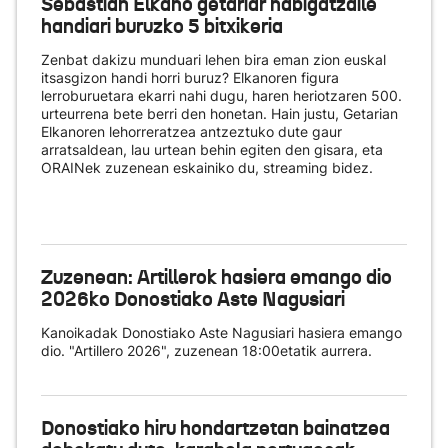
Sebastian Elkano getariar nabigatzaile
handiari buruzko 5 bitxikeria
Zenbat dakizu munduari lehen bira eman zion euskal
itsasgizon handi horri buruz? Elkanoren figura
lerroburuetara ekarri nahi dugu, haren heriotzaren 500.
urteurrena bete berri den honetan. Hain justu, Getarian
Elkanoren lehorreratzea antzeztuko dute gaur
arratsaldean, lau urtean behin egiten den gisara, eta
ORAINek zuzenean eskainiko du
, streaming bidez.
Zuzenean: Artillerok hasiera emango dio
2026ko Donostiako Aste Nagusiari
Kanoikadak Donostiako Aste Nagusiari hasiera emango
dio. "Artillero 2026", zuzenean 18:00etatik aurrera.
Donostiako hiru hondartzetan bainatzea