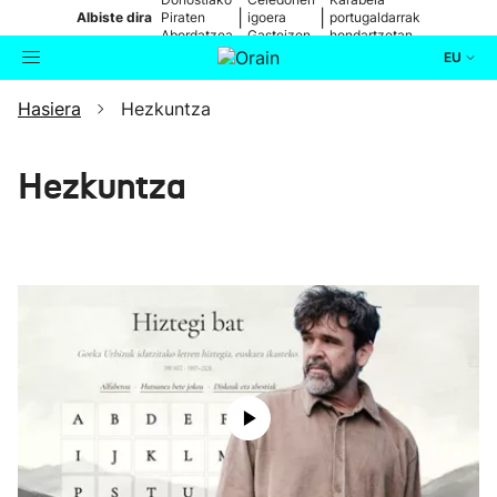
|
|
Albiste dira
Piraten
igoera
portugaldarrak
Abordatzea
Gasteizen
hondartzetan
EU
Hasiera
Hezkuntza
Aktualitatea
Bilatzailea
Politika
Hezkuntza
Kultura
Ikusmiran
Eguraldia