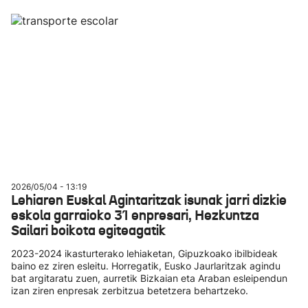
2026/05/04 - 13:19
Lehiaren Euskal Agintaritzak isunak jarri dizkie
eskola garraioko 31 enpresari, Hezkuntza
Sailari boikota egiteagatik
2023-2024 ikasturterako lehiaketan, Gipuzkoako ibilbideak
baino ez ziren esleitu. Horregatik, Eusko Jaurlaritzak agindu
bat argitaratu zuen, aurretik Bizkaian eta Araban esleipendun
izan ziren enpresak zerbitzua betetzera behartzeko.