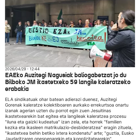
2026/04/29 - 12:44
EAEko Auzitegi Nagusiak baliogabetzat jo du
Bilboko JM ikastetxeko 59 langile kaleratzeko
erabakia
ELA sindikatuak ohar batean adierazi duenez, Auzitegi
Gorenak kaleratze kolektiboaren aurkako errekurtsoa onartu
izanak agerian uzten du porrot egin zuen Jesuitinas
ikastetxearekin bat egitea eta langileak kaleratzea prozesu
"iluna eta gaizki kudeatua" izan zela, eta horrek "familien
kezka eta ikasleen matrikulazio-desbideratzea" eragin zituela,
"ikastetxea behin betiko ixtera kondenatu" arte; "guztia, Eusko
Jaurlaritzaren onespenarekin eta konplizitatearekin",