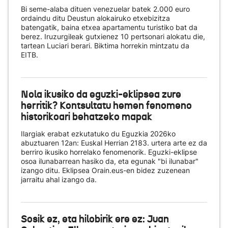
Bi seme-alaba dituen venezuelar batek 2.000 euro
ordaindu ditu Deustun alokairuko etxebizitza
batengatik, baina etxea apartamentu turistiko bat da
berez. Iruzurgileak gutxienez 10 pertsonari alokatu die,
tartean Luciari berari. Biktima horrekin mintzatu da
EITB.
Nola ikusiko da eguzki-eklipsea zure
herritik? Kontsultatu hemen fenomeno
historikoari behatzeko mapak
Ilargiak erabat ezkutatuko du Eguzkia 2026ko
abuztuaren 12an: Euskal Herrian 2183. urtera arte ez da
berriro ikusiko horrelako fenomenorik. Eguzki-eklipse
osoa ilunabarrean hasiko da, eta egunak "bi ilunabar"
izango ditu. Eklipsea Orain.eus-en bidez zuzenean
jarraitu ahal izango da.
Sosik ez, eta hilobirik ere ez: Juan