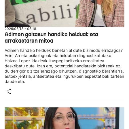
2026/05/13 - 08:18
Adimen gaitasun handiko helduak eta
arrakastaren mitoa
Adimen handiko helduek benetan al dute bizimodu errazagoa?
Asier Arrieta psikologoak eta heldutan diagnostikatutako
Haizea Lopez idazleak ikuspegi anitzeko errealitatea
deskribatu dute. Izan ere, potentzial handiarekin bizitzeak ez
du derrigor bizitza errazago bihurtzen, diagnostiko berantiarra,
autoexijentzia, antsietatea eta ingurukoen espektatibak tartean
daude eta.