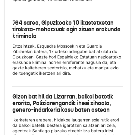
764 sarea, Gipuzkoako 10 ikastetxetan
tiroketa-mehatxuak egin zituen erakunde
kriminala
Ertzaintzak, Esquadra Mossoekin eta Guardia
Zibilarekin batera, 17 urteko adingabe bat atxilotu du
Gipuzkoan. Gazte hori Espainiako Estatuan nazioarteko
erakunde kriminal horren erreferente nagusia da, eta
gazte kalteberen sextortsio, mehatxu eta manipulazio
delituengatik ikertzen ari dira.
Gizon bat hil da Lizarran, balkoi batetik
erorita, Poliziarengandik ihesi zihoala,
genero-indarkeria kasu baten ostean
Ikerketaren arabera, hildakoa laugarren solairutik erori
da balkoi batetik bestera igarotzen saiatzen ari zela,
agenteak Santiago plazako etxebizitza batera iritsi