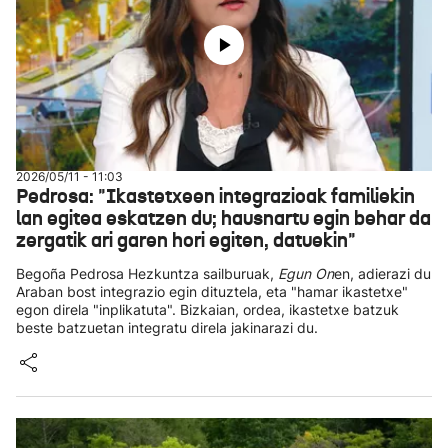
2026/05/11 - 11:03
Pedrosa: "Ikastetxeen integrazioak familiekin
lan egitea eskatzen du; hausnartu egin behar da
zergatik ari garen hori egiten, datuekin"
Begoña Pedrosa Hezkuntza sailburuak,
Egun On
en, adierazi du
Araban bost integrazio egin dituztela, eta "hamar ikastetxe"
egon direla "inplikatuta". Bizkaian, ordea, ikastetxe batzuk
beste batzuetan integratu direla jakinarazi du.