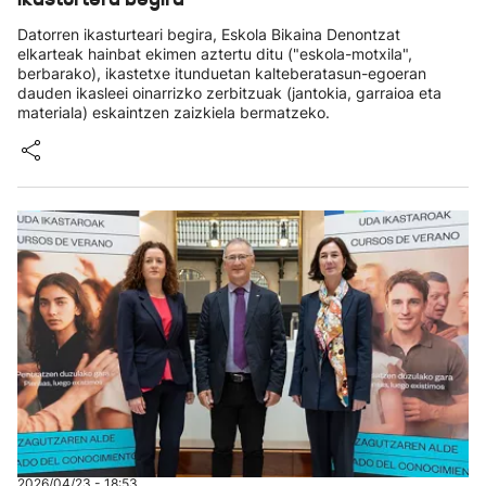
Datorren ikasturteari begira, Eskola Bikaina Denontzat
elkarteak hainbat ekimen aztertu ditu ("eskola-motxila",
berbarako), ikastetxe itunduetan kalteberatasun-egoeran
dauden ikasleei oinarrizko zerbitzuak (jantokia, garraioa eta
materiala) eskaintzen zaizkiela bermatzeko.
2026/04/23 - 18:53