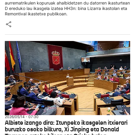
aurrematrikulen kopuruak ahalbidetzen du datorren ikasturtean
D ereduko lau ikasgela izatea HH3n: bina Lizarra ikastolan eta
Remontival ikastetxe publikoan.
2026/05/14 - 07:30
Albiste izango dira: Itunpeko ikasgelen itxierari
buruzko osoko bilkura, Xi Jinping eta Donald