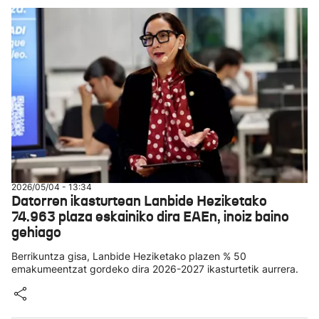
2026/05/04 - 13:34
Datorren ikasturtean Lanbide Heziketako
74.963 plaza eskainiko dira EAEn, inoiz baino
gehiago
Berrikuntza gisa, Lanbide Heziketako plazen % 50
emakumeentzat gordeko dira 2026-2027 ikasturtetik aurrera.