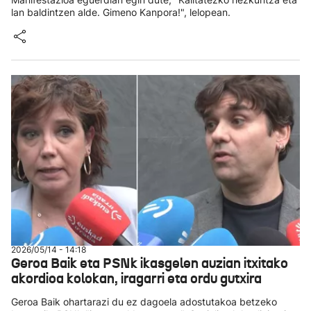
lan baldintzen alde. Gimeno Kanpora!", lelopean.
2026/05/14 - 14:18
Geroa Baik eta PSNk ikasgelen auzian itxitako
akordioa kolokan, iragarri eta ordu gutxira
Geroa Baik ohartarazi du ez dagoela adostutakoa betzeko