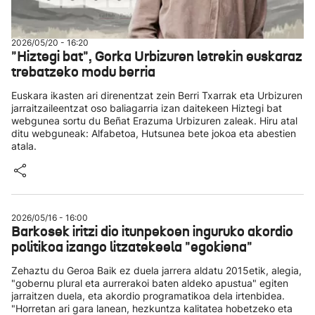
2026/05/20 - 16:20
"Hiztegi bat", Gorka Urbizuren letrekin euskaraz
trebatzeko modu berria
Euskara ikasten ari direnentzat zein Berri Txarrak eta Urbizuren
jarraitzaileentzat oso baliagarria izan daitekeen Hiztegi bat
webgunea sortu du Beñat Erazuma Urbizuren zaleak. Hiru atal
ditu webguneak: Alfabetoa, Hutsunea bete jokoa eta abestien
atala.
2026/05/16 - 16:00
Barkosek iritzi dio itunpekoen inguruko akordio
politikoa izango litzatekeela "egokiena"
Zehaztu du Geroa Baik ez duela jarrera aldatu 2015etik, alegia,
"gobernu plural eta aurrerakoi baten aldeko apustua" egiten
jarraitzen duela, eta akordio programatikoa dela irtenbidea.
"Horretan ari gara lanean, hezkuntza kalitatea hobetzeko eta