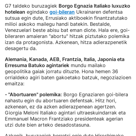
G7 taldeko buruzagiek
Borgo Egnazia Italiako luxuzko
hotelean
egindako
goi-bileran
Ukrainaren defentsa
sutsua egin dute, Errusiako aktiboekin finantzatutako
milioi askoko mailegu handi batekin. Bestalde,
Venezuelari beste abisu bat eman diote. Hala ere, goi-
bileraren amaieran "abortu" hitzak piztutako polemika
izan da protagonista. Azkenean, hitza adierazpenetik
desagertu da.
Alemania, Kanada, AEB, Frantzia, Italia, Japonia eta
Erresuma Batuko agintariek
mundu mailako
geopolitika gaiak jorratu dituzte. Hona hemen 36
orrialdeko agiri baten gakoetako batzuk, negoziazioen
emaitza:
- "Abortuaren" polemika:
Borgo Egnaziaren goi-bilera
nahastu egin du abortuaren defentsak. Hitz hori,
azkenean, ez da azken adierazpenean agertzen.
Giorgia Meloni Italiako agintari ultraeskuindarrak eta
Emmanuel Macron Frantziako presidenteak agerian
utzi dute bien arteko desadostasuna.
Azkenik, buruzagiek berretsi egin dute Hiroshimako