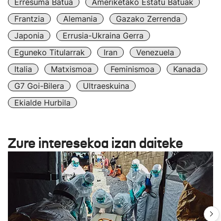
Erresuma Batua
Ameriketako Estatu Batuak
Frantzia
Alemania
Gazako Zerrenda
Japonia
Errusia-Ukraina Gerra
Eguneko Titularrak
Iran
Venezuela
Italia
Matxismoa
Feminismoa
Kanada
G7 Goi-Bilera
Ultraeskuina
Ekialde Hurbila
Zure interesekoa izan daiteke