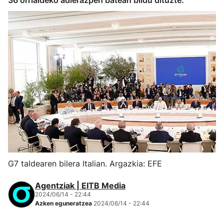
36 orrialdeko adierazpen batean bildu dituzte.
G7 taldearen bilera Italian. Argazkia: EFE
Agentziak | EITB Media
2024/06/14 - 22:44
Azken eguneratzea
2024/06/14 - 22:44