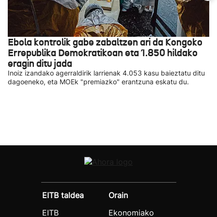
Ebola kontrolik gabe zabaltzen ari da Kongoko
Errepublika Demokratikoan eta 1.850 hildako
eragin ditu jada
Inoiz izandako agerraldirik larrienak 4.053 kasu baieztatu ditu
dagoeneko, eta MOEk "premiazko" erantzuna eskatu du.
EITB taldea
Orain
EITB
Ekonomiako