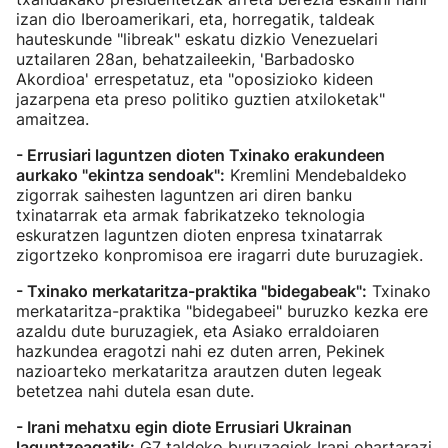
izan dio Iberoamerikari, eta, horregatik, taldeak
hauteskunde "libreak" eskatu dizkio Venezuelari
uztailaren 28an, behatzaileekin, 'Barbadosko
Akordioa' errespetatuz, eta "oposizioko kideen
jazarpena eta preso politiko guztien atxiloketak"
amaitzea.
- Errusiari laguntzen dioten Txinako erakundeen
aurkako "ekintza sendoak":
Kremlini Mendebaldeko
zigorrak saihesten laguntzen ari diren banku
txinatarrak eta armak fabrikatzeko teknologia
eskuratzen laguntzen dioten enpresa txinatarrak
zigortzeko konpromisoa ere iragarri dute buruzagiek.
- Txinako merkataritza-praktika "bidegabeak":
Txinako
merkataritza-praktika "bidegabeei" buruzko kezka ere
azaldu dute buruzagiek, eta Asiako erraldoiaren
hazkundea eragotzi nahi ez duten arren, Pekinek
nazioarteko merkataritza arautzen duten legeak
betetzea nahi dutela esan dute.
- Irani mehatxu egin diote Errusiari Ukrainan
laguntzeagatik:
G7 taldeko buruzagiek Irani ohartarazi