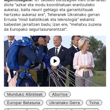
diote "azkar eta modu koordinatuan erantzuteko
aukeraz, baita neurri gehiago eta garrantzitsuak
hartzeko aukeraz ere", Teheranek Ukrainako gerran
Errusia "misil balistikoak eta teknologia" eskainiz
babesten jarraitzen badu; izan ere, "mehatxu zuzena
da Europako segurtasunarentzat".
Munduko Albisteak
Abortoa
Europar Batasuna
Ukrainako Gerra
Txina