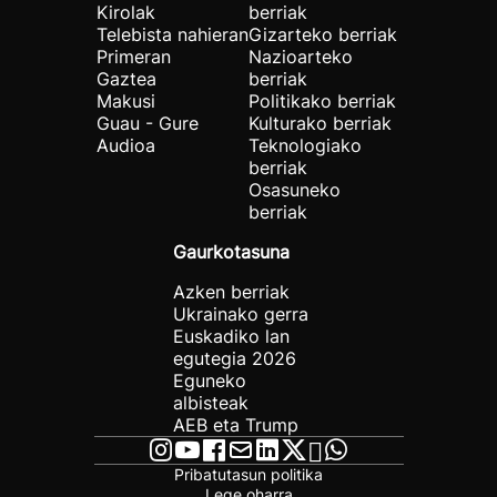
Kirolak
berriak
Telebista nahieran
Gizarteko berriak
Primeran
Nazioarteko
Gaztea
berriak
Makusi
Politikako berriak
Guau - Gure
Kulturako berriak
Audioa
Teknologiako
berriak
Osasuneko
berriak
Gaurkotasuna
Azken berriak
Ukrainako gerra
Euskadiko lan
egutegia 2026
Eguneko
albisteak
AEB eta Trump
Pribatutasun politika
Lege oharra