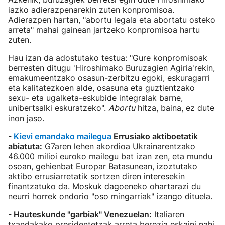
iazko adierazpenarekin zuten konpromisoa.
Adierazpen hartan, "abortu legala eta abortatu osteko
arreta" mahai gainean jartzeko konpromisoa hartu
zuten.
Hau izan da adostutako testua: "Gure konpromisoak
berresten ditugu 'Hiroshimako Buruzagien Agiria'rekin,
emakumeentzako osasun-zerbitzu egoki, eskuragarri
eta kalitatezkoen alde, osasuna eta guztientzako
sexu- eta ugalketa-eskubide integralak barne,
unibertsalki eskuratzeko".
Abortu
hitza, baina, ez dute
inon jaso.
-
Kievi emandako mailegua
Errusiako aktiboetatik
abiatuta:
G7aren lehen akordioa Ukrainarentzako
46.000 milioi euroko mailegu bat izan zen, eta mundu
osoan, gehienbat Europar Batasunean, izoztutako
aktibo errusiarretatik sortzen diren interesekin
finantzatuko da. Moskuk dagoeneko ohartarazi du
neurri horrek ondorio "oso mingarriak" izango dituela.
- Hauteskunde "garbiak" Venezuelan:
Italiaren
txandakako presidentetzak arreta berezia eskaini nahi